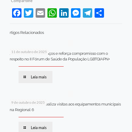
Compartilhe
Facebook
Twitter
Email
WhatsApp
LinkedIn
Messenger
Telegram
Share
rtigos Relacionados
11 de outubro de 2025
Jaboatão celebra avanços e reforça compromisso com o
respeito no II Fórum de Saúde da População LGBTQIAPN+
Leia mais
9 de outubro de 2025
Van dos secretários realiza visitas aos equipamentos municipais
na Regional 6
Leia mais