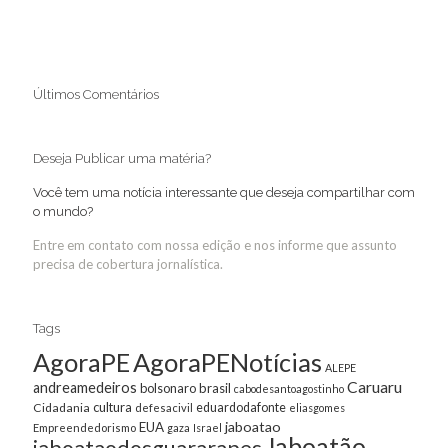
Últimos Comentários
Deseja Publicar uma matéria?
Você tem uma notícia interessante que deseja compartilhar com
o mundo?
Entre em contato com nossa edição e nos informe que assunto
precisa de cobertura jornalística.
Tags
AgoraPE
AgoraPENotícias
ALEPE
Caruaru
andreamedeiros
bolsonaro
brasil
cabodesantoagostinho
cultura
Cidadania
eduardodafonte
defesacivil
eliasgomes
jaboatao
EUA
Empreendedorismo
gaza
Israel
Jaboatão