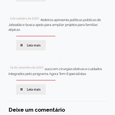
1 de outubro de 2025
Em Brasília, Andréa Medeiros apresenta políticas públicas de
Jaboatão e busca apoio para ampliar projetos para famílias
atípicas
Leia mais
16 de setembro de 2025
Jaboatão lidera Pernambuco em cirurgias eletivas e cuidados
integrados pelo programa Agora Tem Especialistas
Leia mais
Deixe um comentário