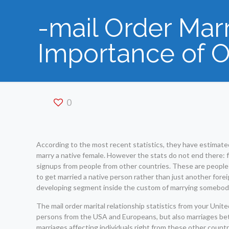
-mail Order Mar
Importance of O
0
According to the most recent statistics, they have estimated
marry a native female. However the stats do not end there: fo
signups from people from other countries. These are people l
to get married a native person rather than just another forei
developing segment inside the custom of marrying somebod
The mail order marital relationship statistics from your Uni
persons from the USA and Europeans, but also marriages betwe
marriages affecting individuals right from these other cou