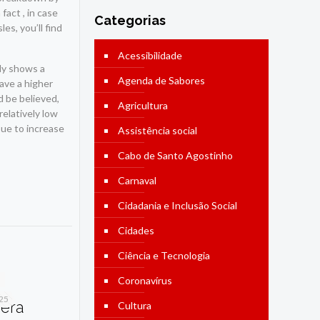
fact , in case
Categorias
les, you’ll find
Acessibilidade
lly shows a
Agenda de Sabores
have a higher
d be believed,
Agricultura
elatively low
sue to increase
Assistência social
Cabo de Santo Agostinho
Carnaval
Cidadania e Inclusão Social
Cidades
Ciência e Tecnologia
Coronavírus
025
dera
Cultura