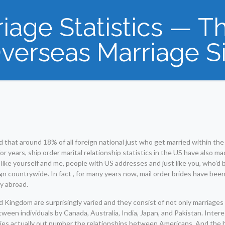
riage Statistics — 
verseas Marriage S
 that around 18% of all foreign national just who get married within the
r years, ship order marital relationship statistics in the US have also m
ike yourself and me, people with US addresses and just like you, who’d b
gn countrywide. In fact , for many years now, mail order brides have bee
y abroad.
ted Kingdom are surprisingly varied and they consist of not only marriag
en individuals by Canada, Australia, India, Japan, and Pakistan. Interes
ntries actually out number the relationships between Americans. And th