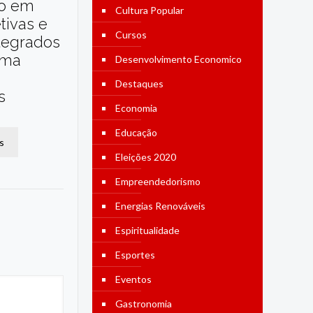
o em
Cultura Popular
etivas e
Cursos
tegrados
ama
Desenvolvimento Economico
Destaques
s
Economia
Educação
s
Eleições 2020
Empreendedorismo
Energias Renováveis
Espiritualidade
Esportes
Eventos
Gastronomia