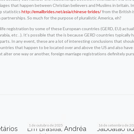
rriages that happen between Christian believers and Muslims in britain. In 
p statistics
http://emailbrides.net/asia/chinese-brides/
from the British is
n partnerships. So much for the purpose of pluralistic America, eh?
al life registration by some of these European countries (GERD, EU) actua
rabia, etc . ). It’s possible that the is because GERD countries typically 
ts. In any event, these are a lot of interesting conclusions that shoul
ountries that happen to be located over and above the US and also have r
ht alter one way or another, foreign marriage registrations definitely pur
r
am
re
1 de outubro de 2025
16 de setembro de 2
tários
Em Brasília, Andréa
Jaboatão li