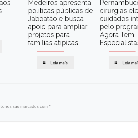
 aos
Medeiros apresenta
Pernambuc
s
políticas públicas de
cirurgias el
Jaboatão e busca
cuidados in
apoio para ampliar
pelo progr
projetos para
Agora Tem
famílias atípicas
Especialista
Leia mais
Leia mai
tórios são marcados com
*