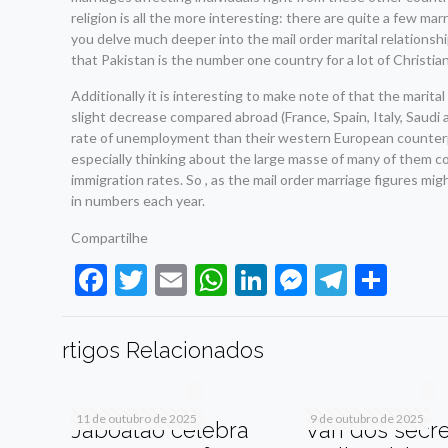
religion is all the more interesting: there are quite a few ma
you delve much deeper into the mail order marital relationshi
that Pakistan is the number one country for a lot of Christia
Additionally it is interesting to make note of that the marit
slight decrease compared abroad (France, Spain, Italy, Saudi a
rate of unemployment than their western European counterpar
especially thinking about the large masse of many of them c
immigration rates. So , as the mail order marriage figures mig
in numbers each year.
Compartilhe
Facebook
Twitter
Email
WhatsApp
LinkedIn
Messenge
Telegr
Sha
rtigos Relacionados
11 de outubro de 2025
9 de outubro de 2025
Jaboatão celebra
Van dos secre