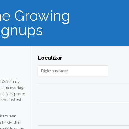
The Growing
ignups
Localizar
 USA finally
ade up marriage
asically prefer
n the fastest
es between
tingly, the
e breakdown by