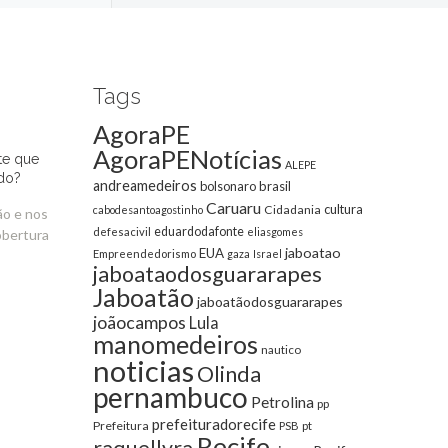
Tags
AgoraPE
AgoraPENotícias
te que
ALEPE
do?
andreamedeiros
bolsonaro
brasil
Caruaru
cultura
Cidadania
cabodesantoagostinho
ão e nos
eduardodafonte
defesacivil
eliasgomes
obertura
jaboatao
EUA
Empreendedorismo
gaza
Israel
jaboataodosguararapes
Jaboatão
jaboatãodosguararapes
joãocampos
Lula
manomedeiros
nautico
noticias
Olinda
pernambuco
Petrolina
pp
prefeituradorecife
Prefeitura
pt
PSB
Recife