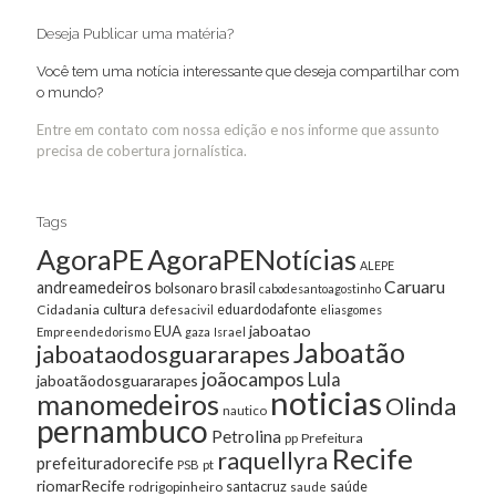
Deseja Publicar uma matéria?
Você tem uma notícia interessante que deseja compartilhar com
o mundo?
Entre em contato com nossa edição e nos informe que assunto
precisa de cobertura jornalística.
Tags
AgoraPE
AgoraPENotícias
ALEPE
Caruaru
andreamedeiros
bolsonaro
brasil
cabodesantoagostinho
cultura
Cidadania
eduardodafonte
defesacivil
eliasgomes
jaboatao
EUA
Empreendedorismo
gaza
Israel
Jaboatão
jaboataodosguararapes
joãocampos
Lula
jaboatãodosguararapes
noticias
manomedeiros
Olinda
nautico
pernambuco
Petrolina
Prefeitura
pp
Recife
raquellyra
prefeituradorecife
pt
PSB
riomarRecife
santacruz
rodrigopinheiro
saúde
saude