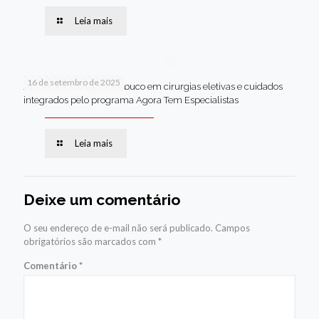
Leia mais
16 de setembro de 2025
Jaboatão lidera Pernambuco em cirurgias eletivas e cuidados
integrados pelo programa Agora Tem Especialistas
Leia mais
Deixe um comentário
O seu endereço de e-mail não será publicado.
Campos
obrigatórios são marcados com
*
Comentário
*