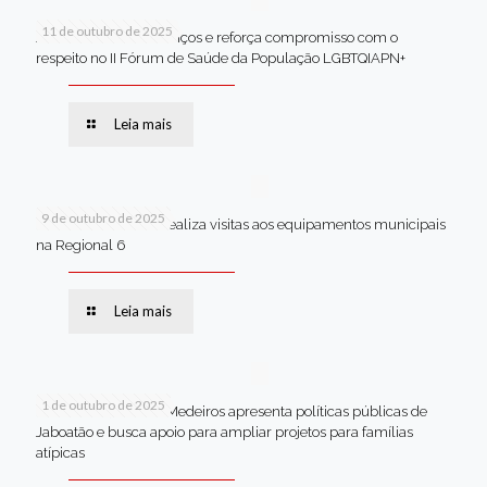
11 de outubro de 2025
Jaboatão celebra avanços e reforça compromisso com o
respeito no II Fórum de Saúde da População LGBTQIAPN+
Leia mais
9 de outubro de 2025
Van dos secretários realiza visitas aos equipamentos municipais
na Regional 6
Leia mais
1 de outubro de 2025
Em Brasília, Andréa Medeiros apresenta políticas públicas de
Jaboatão e busca apoio para ampliar projetos para famílias
atípicas