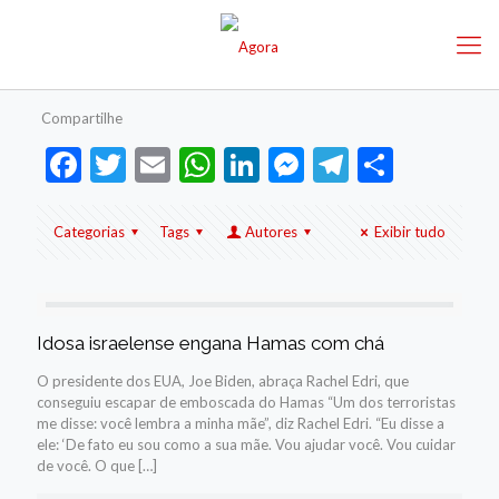
Compartilhe
Facebook
Twitter
Email
WhatsApp
LinkedIn
Messenger
Telegram
Share
Categorias
Tags
Autores
Exibir tudo
Idosa israelense engana Hamas com chá
O presidente dos EUA, Joe Biden, abraça Rachel Edri, que
conseguiu escapar de emboscada do Hamas “Um dos terroristas
me disse: você lembra a minha mãe”, diz Rachel Edri. “Eu disse a
ele: ‘De fato eu sou como a sua mãe. Vou ajudar você. Vou cuidar
de você. O que
[…]