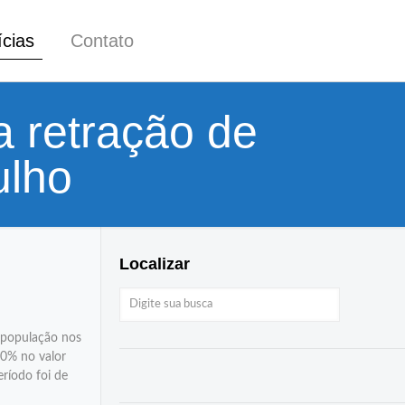
ícias
Contato
 retração de
ulho
Localizar
a população nos
90% no valor
ríodo foi de
.