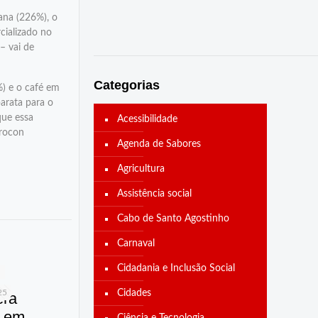
ana (226%), o
cializado no
– vai de
Categorias
%) e o café em
arata para o
que essa
Acessibilidade
Procon
Agenda de Sabores
Agricultura
Assistência social
Cabo de Santo Agostinho
Carnaval
Cidadania e Inclusão Social
25
Cidades
era
 em