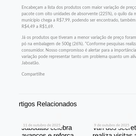
Encabeçam a lista dos produtos com maior variação de preços
pacote com oito unidades de absorvente (225%), o quilo da 
município chega a R$7,99, podendo ser encontrado, também, po
R$4,49 a R$1,69.
Já os produtos que tiveram a menor variação de preço foram
pó na embalagem de 500g (26%). “Conforme pesquisas realiz
consumidor. Nosso compromisso é alertar para a importância
variação pode representar tanto um problema quanto um alívi
Jaboatão.
Compartilhe
rtigos Relacionados
11 de outubro de 2025
9 de outubro de 2025
Jaboatão celebra
Van dos secret
avanços e reforça
realiza visitas