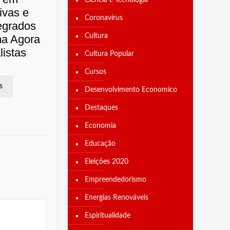
Ciência e Tecnologia
tivas e
Coronavírus
egrados
Cultura
ma Agora
istas
Cultura Popular
Cursos
s
Desenvolvimento Economico
Destaques
Economia
Educação
Eleições 2020
Empreendedorismo
Energias Renováveis
Espiritualidade