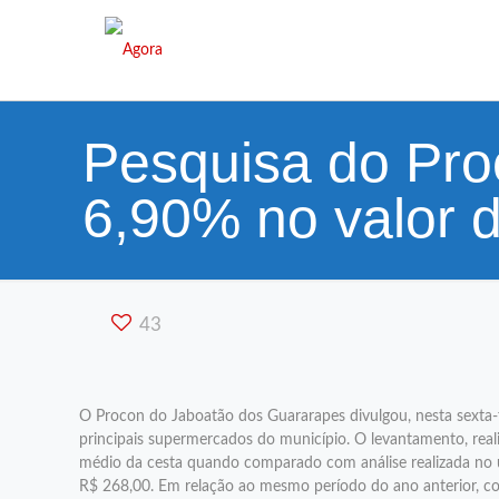
Pesquisa do Pro
6,90% no valor d
43
O Procon do Jaboatão dos Guararapes divulgou, nesta sexta-f
principais supermercados do município. O levantamento, real
médio da cesta quando comparado com análise realizada no úl
R$ 268,00. Em relação ao mesmo período do ano anterior, co