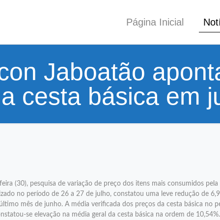
Página Inicial
Not
con Jaboatão aponta
a cesta básica em j
eira (30), pesquisa de variação de preço dos itens mais consumidos pel
izado no período de 26 a 27 de julho, constatou uma leve redução de 6,
timo mês de junho. A média verificada dos preços da cesta básica no pe
nstatou-se elevação na média geral da cesta básica na ordem de 10,54%