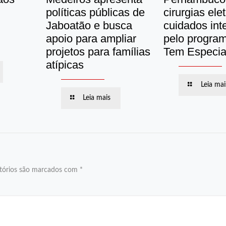
políticas públicas de
cirurgias ele
Jaboatão e busca
cuidados int
apoio para ampliar
pelo progra
projetos para famílias
Tem Especial
atípicas
Leia mai
Leia mais
tórios são marcados com
*