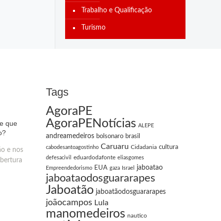
Trabalho e Qualificação
Turismo
Tags
AgoraPE
AgoraPENotícias
te que
ALEPE
o?
andreamedeiros
bolsonaro
brasil
Caruaru
Cidadania
cultura
cabodesantoagostinho
ão e nos
eduardodafonte
defesacivil
eliasgomes
obertura
EUA
jaboatao
Empreendedorismo
gaza
Israel
jaboataodosguararapes
Jaboatão
jaboatãodosguararapes
joãocampos
Lula
manomedeiros
nautico