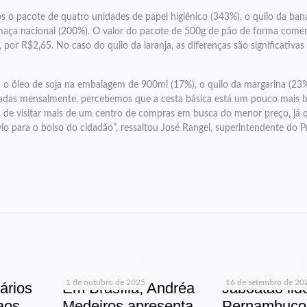
 o pacote de quatro unidades de papel higiênico (343%), o quilo da ban
maça nacional (200%). O valor do pacote de 500g de pão de forma comer
r R$2,65. No caso do quilo da laranja, as diferenças são significativas 
 o óleo de soja na embalagem de 900ml (17%), o quilo da margarina (23
adas mensalmente, percebemos que a cesta básica está um pouco mais b
 de visitar mais de um centro de compras em busca do menor preço, já 
o para o bolso do cidadão”, ressaltou José Rangel, superintendente do 
1 de outubro de 2025
16 de setembro de 20
ários
Em Brasília, Andréa
Jaboatão lid
 aos
Medeiros apresenta
Pernambuco