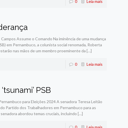
0
Leia mais
derança
o Campos Assume o Comando Na iminência de uma mudança
o (PSB) em Pernambuco, a colunista social renomada, Roberta
 estarão nas mãos de um membro proeminente da
[…]
0
Leia mais
 ‘tsunami’ PSB
 Pernambuco para Eleições 2024 A senadora Teresa Leitão
ica do Partido dos Trabalhadores em Pernambuco para as
 senadora abordou temas cruciais, incluindo
[…]
0
Leia mais