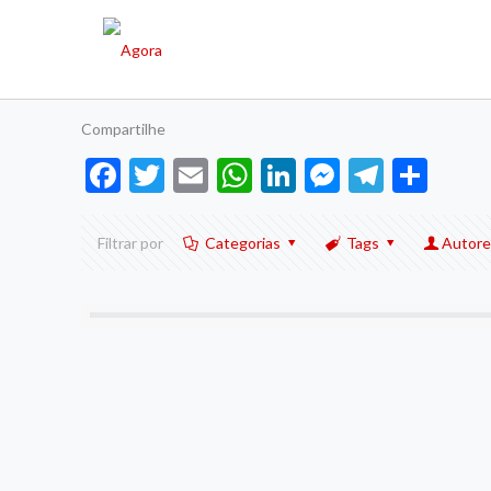
Compartilhe
Facebook
Twitter
Email
WhatsApp
LinkedIn
Messenge
Telegr
Sha
Filtrar por
Categorias
Tags
Autore