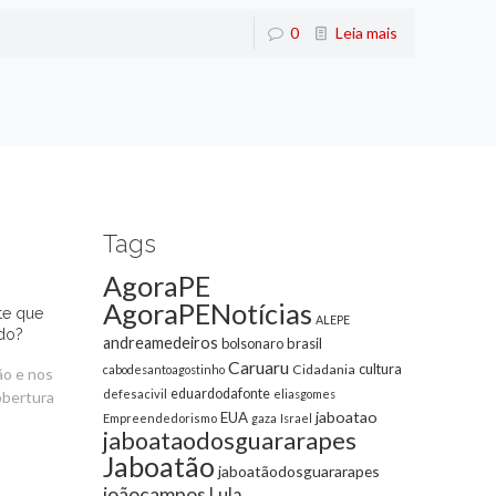
0
Leia mais
Tags
AgoraPE
AgoraPENotícias
te que
ALEPE
do?
andreamedeiros
bolsonaro
brasil
Caruaru
cultura
Cidadania
cabodesantoagostinho
ão e nos
eduardodafonte
defesacivil
eliasgomes
obertura
jaboatao
EUA
Empreendedorismo
gaza
Israel
jaboataodosguararapes
Jaboatão
jaboatãodosguararapes
joãocampos
Lula