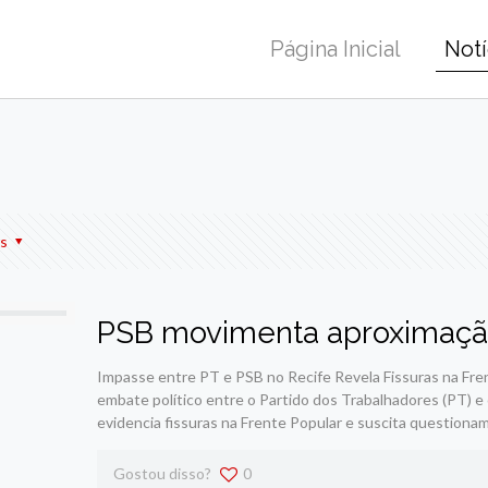
Página Inicial
Notí
r
am
re
s
PSB movimenta aproximação
Impasse entre PT e PSB no Recife Revela Fissuras na Fre
embate político entre o Partido dos Trabalhadores (PT) e 
evidencia fissuras na Frente Popular e suscita questiona
Gostou disso?
0