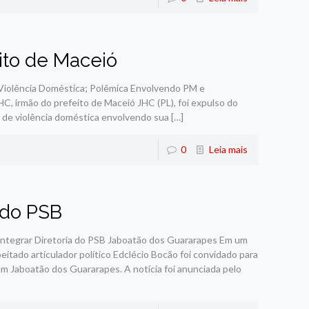
ito de Maceió
Violência Doméstica; Polêmica Envolvendo PM e
JHC, irmão do prefeito de Maceió JHC (PL), foi expulso do
o de violência doméstica envolvendo sua
[…]
0
Leia mais
 do PSB
 Integrar Diretoria do PSB Jaboatão dos Guararapes Em um
eitado articulador político Edclécio Bocão foi convidado para
) em Jaboatão dos Guararapes. A notícia foi anunciada pelo