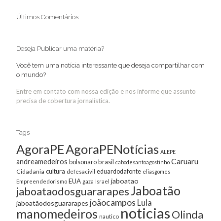
Últimos Comentários
Deseja Publicar uma matéria?
Você tem uma notícia interessante que deseja compartilhar com
o mundo?
Entre em contato com nossa edição e nos informe que assunto
precisa de cobertura jornalística.
Tags
AgoraPE
AgoraPENotícias
ALEPE
Caruaru
andreamedeiros
bolsonaro
brasil
cabodesantoagostinho
cultura
Cidadania
eduardodafonte
defesacivil
eliasgomes
jaboatao
EUA
Empreendedorismo
gaza
Israel
Jaboatão
jaboataodosguararapes
joãocampos
Lula
jaboatãodosguararapes
noticias
manomedeiros
Olinda
nautico