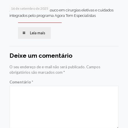
16 de setembro de 2025
Jaboatão lidera Pernambuco em cirurgias eletivas e cuidados
integrados pelo programa Agora Tem Especialistas
Leia mais
Deixe um comentário
O seu endereço de e-mail não será publicado.
Campos
obrigatórios são marcados com
*
Comentário
*