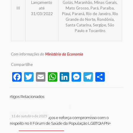
Lançamento
Goiás, Maranhão, Minas Gerais,
III
até
Mato Grosso, Pará, Paraíba,
31/03/2022
Piauí, Paraná, Rio de Janeiro, Rio
Grande do Norte, Rondônia,
Santa Catarina, Sergipe, São
Paulo e Tocantins
Com informações do
Ministério da Economia
Compartilhe
Facebook
Twitter
Email
WhatsApp
LinkedIn
Messenger
Telegram
Share
rtigos Relacionados
11 de outubro de 2025
Jaboatão celebra avanços e reforça compromisso com o
respeito no II Fórum de Saúde da População LGBTQIAPN+