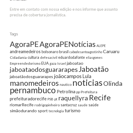
Entre em contato com nossa edição e nos informe que assunto
precisa de cobertura jornalística.
Tags
AgoraPE
AgoraPENotícias
ALEPE
Caruaru
andreamedeiros
bolsonaro
brasil
cabodesantoagostinho
cultura
Cidadania
eduardodafonte
defesacivil
eliasgomes
jaboatao
EUA
Empreendedorismo
gaza
Israel
Jaboatão
jaboataodosguararapes
joãocampos
Lula
jaboatãodosguararapes
noticias
manomedeiros
Olinda
nautico
pernambuco
Petrolina
Prefeitura
pp
Recife
raquellyra
prefeituradorecife
pt
PSB
riomarRecife
santacruz
rodrigopinheiro
saúde
saude
turismo
simãodurando
sport
tecnologia