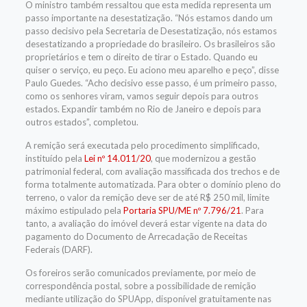
O ministro também ressaltou que esta medida representa um
passo importante na desestatização. “Nós estamos dando um
passo decisivo pela Secretaria de Desestatização, nós estamos
desestatizando a propriedade do brasileiro. Os brasileiros são
proprietários e tem o direito de tirar o Estado. Quando eu
quiser o serviço, eu peço. Eu aciono meu aparelho e peço”, disse
Paulo Guedes. “Acho decisivo esse passo, é um primeiro passo,
como os senhores viram, vamos seguir depois para outros
estados. Expandir também no Rio de Janeiro e depois para
outros estados”, completou.
A remição será executada pelo procedimento simplificado,
instituído pela
Lei nº 14.011/20
, que modernizou a gestão
patrimonial federal, com avaliação massificada dos trechos e de
forma totalmente automatizada. Para obter o domínio pleno do
terreno, o valor da remição deve ser de até R$ 250 mil, limite
máximo estipulado pela
Portaria SPU/ME nº 7.796/21
. Para
tanto, a avaliação do imóvel deverá estar vigente na data do
pagamento do Documento de Arrecadação de Receitas
Federais (DARF).
Os foreiros serão comunicados previamente, por meio de
correspondência postal, sobre a possibilidade de remição
mediante utilização do SPUApp, disponível gratuitamente nas