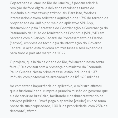
Copacabana e Leme, no Rio de Janeiro, já podem aderir à
remição de foro digital e deixar de recolher as taxas de
laudêmio e outras taxas patrimoniais. Para isso, foreiros
interessados devem solicitar a aquisição dos 17% do terreno de
propriedade da União por meio do aplicativo SPUApp,
desenvolvido pela Secretaria de Coordenação e Governança do
Patrimônio da União do Ministério da Economia (SPU/ME) em
parceria com o Serviço Federal de Processamento de Dados
(Serpro), empresa de tecnologia da informação do Governo
Federal. A ação está dividida em três fases e será expandida
para todo o país até março de 2022.
O projeto, que inicia na cidade do Rio, foi lançado nesta sexta-
feira (30) e contou com a presença do ministro da Economia,
Paulo Guedes. Nessa primeira fase, estão incluídos 4.137
imóveis, com potencial de arrecadação de R$ 165 milhões.
Ao comentar a importância do aplicativo, o ministro afirmou
que a funcionalidade cumpre a primeira missão do governo que
é a de servir ao brasileiro, facilitando e desburocratizando os
serviços públicos. “Você pega o aparelho [celular] e você toma
posse da sua propriedade, 100 % da propriedade, com 25% de
desconto”, afirmou.