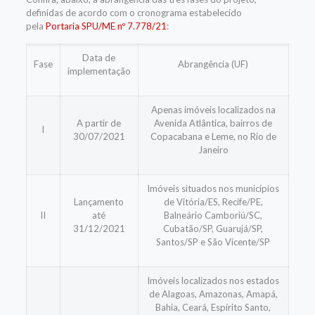
definidas de acordo com o cronograma estabelecido
pela
Portaria SPU/ME nº 7.778/21
:
Data de
Fase
Abrangência (UF)
implementação
Apenas imóveis localizados na
A partir de
Avenida Atlântica, bairros de
I
30/07/2021
Copacabana e Leme, no Rio de
Janeiro
Imóveis situados nos municípios
Lançamento
de Vitória/ES, Recife/PE,
II
até
Balneário Camboriú/SC,
31/12/2021
Cubatão/SP, Guarujá/SP,
Santos/SP e São Vicente/SP
Imóveis localizados nos estados
de Alagoas, Amazonas, Amapá,
Bahia, Ceará, Espírito Santo,