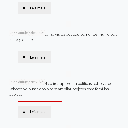
Leia mais
9 de outubro de 2025
Van dos secretários realiza visitas aos equipamentos municipais
na Regional 6
Leia mais
1 de outubro de 2025
Em Brasília, Andréa Medeiros apresenta políticas públicas de
Jaboatão e busca apoio para ampliar projetos para famílias
atípicas
Leia mais