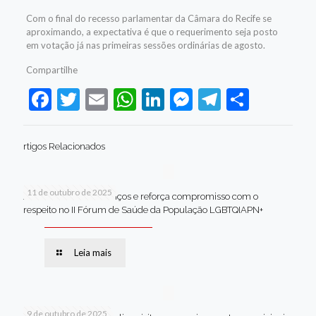
Com o final do recesso parlamentar da Câmara do Recife se
aproximando, a expectativa é que o requerimento seja posto
em votação já nas primeiras sessões ordinárias de agosto.
Compartilhe
Facebook
Twitter
Email
WhatsApp
LinkedIn
Messenger
Telegram
Share
rtigos Relacionados
11 de outubro de 2025
Jaboatão celebra avanços e reforça compromisso com o
respeito no II Fórum de Saúde da População LGBTQIAPN+
Leia mais
9 de outubro de 2025