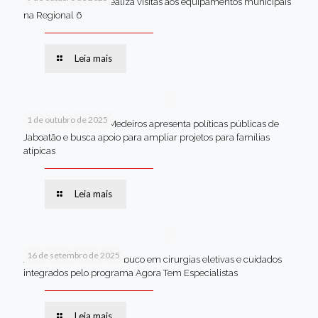
Van dos secretários realiza visitas aos equipamentos municipais
na Regional 6
Leia mais
1 de outubro de 2025
Em Brasília, Andréa Medeiros apresenta políticas públicas de
Jaboatão e busca apoio para ampliar projetos para famílias
atípicas
Leia mais
16 de setembro de 2025
Jaboatão lidera Pernambuco em cirurgias eletivas e cuidados
integrados pelo programa Agora Tem Especialistas
Leia mais