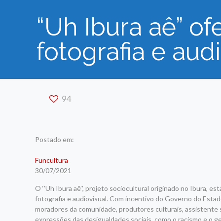
“Uh Ibura aê” of
fotografia e aud
94
Postado em:
Funcultura
30/07/2021
O ‘’Uh Ibura aê’’, projeto sociocultural originado no Ibura, e
fotografia e audiovisual. Com incentivo do Governo do Estad
moradores da comunidade, produtores culturais, assistente 
expressões das desigualdades sociais, como o racismo e o ge