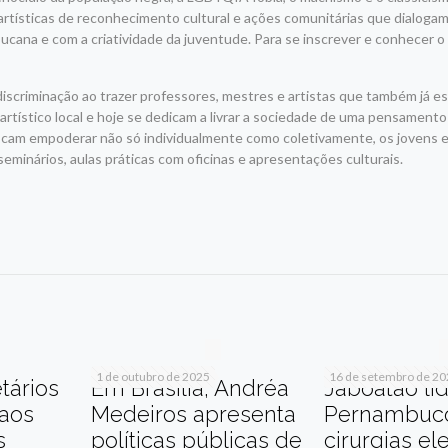
 artísticas de reconhecimento cultural e ações comunitárias que dialoga
mbucana e com a criatividade da juventude. Para se inscrever e conhecer o
iscriminação ao trazer professores, mestres e artistas que também já e
rtístico local e hoje se dedicam a livrar a sociedade de uma pensamento
buscam empoderar não só individualmente como coletivamente, os jovens e
seminários, aulas práticas com oficinas e apresentações culturais.
r
am
re
1 de outubro de 2025
16 de setembro de 2
tários
Em Brasília, Andréa
Jaboatão li
 aos
Medeiros apresenta
Pernambuc
s
políticas públicas de
cirurgias el