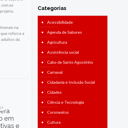
m com as
Categorias
 projeto,
Acessibilidade
stiveram na
Agenda de Sabores
 que reforce a
 adultos da
Agricultura
Assistência social
Cabo de Santo Agostinho
Carnaval
Cidadania e Inclusão Social
Cidades
Ciência e Tecnologia
025
dera
Coronavírus
o em
Cultura
etivas e