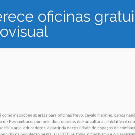
erece oficinas gratu
iovisual
stá como inscrições abertas para oficinas frevo, cavalo marinho, dança nagô
o de Pernambuco, por meio dos recursos do Funcultura, a iniciativa é co
social e arte-educadores, a partir da necessidade de espaços de combat
nocídio da população negra, a LGBTQIA fobia, o machismo e o classicism