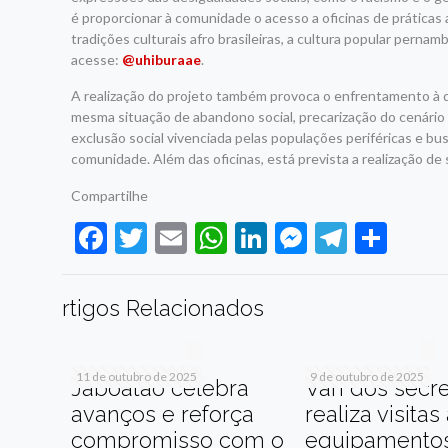
é proporcionar à comunidade o acesso a oficinas de práticas
tradições culturais afro brasileiras, a cultura popular perna
acesse:
@uhiburaae
.
A realização do projeto também provoca o enfrentamento à d
mesma situação de abandono social, precarização do cenário a
exclusão social vivenciada pelas populações periféricas e 
comunidade. Além das oficinas, está prevista a realização de 
Compartilhe
Facebook
Twitter
Email
WhatsApp
LinkedIn
Messenge
Telegr
Sha
rtigos Relacionados
11 de outubro de 2025
9 de outubro de 2025
Jaboatão celebra
Van dos secre
avanços e reforça
realiza visitas
compromisso com o
equipamento