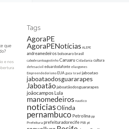
Tags
AgoraPE
AgoraPENotícias
te que
ALEPE
do?
andreamedeiros
bolsonaro
brasil
Caruaru
cultura
Cidadania
cabodesantoagostinho
ão e nos
eduardodafonte
defesacivil
eliasgomes
obertura
jaboatao
EUA
Empreendedorismo
gaza
Israel
jaboataodosguararapes
Jaboatão
jaboatãodosguararapes
joãocampos
Lula
manomedeiros
nautico
noticias
Olinda
pernambuco
Petrolina
pp
prefeituradorecife
Prefeitura
pt
PSB
Recife