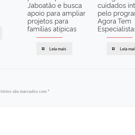
Jaboatão e busca
cuidados in
apoio para ampliar
pelo progr
projetos para
Agora Tem
famílias atípicas
Especialista
Leia mais
Leia mai
tórios são marcados com
*