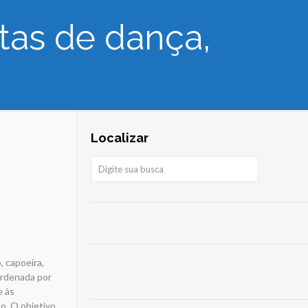
itas de dança,
Localizar
, capoeira,
ordenada por
e às
o. O objetivo