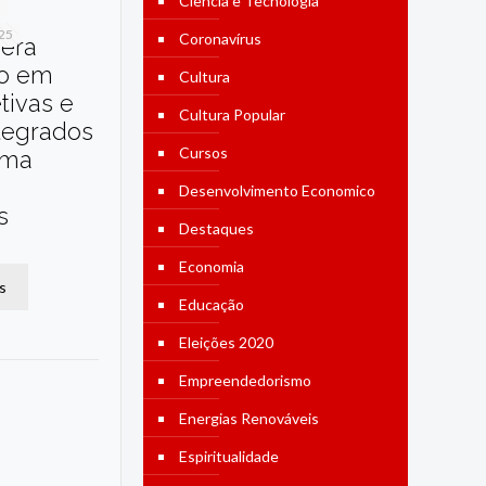
Ciência e Tecnologia
025
Coronavírus
dera
o em
Cultura
etivas e
Cultura Popular
tegrados
Cursos
ama
Desenvolvimento Economico
s
Destaques
Economia
s
Educação
Eleições 2020
Empreendedorismo
Energias Renováveis
Espiritualidade