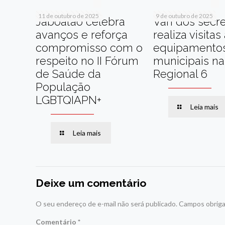
11 de outubro de 2025
9 de outubro de 2025
Jaboatão celebra
Van dos secre
avanços e reforça
realiza visitas
compromisso com o
equipamento
respeito no II Fórum
municipais na
de Saúde da
Regional 6
População
LGBTQIAPN+
Leia mais
Leia mais
Deixe um comentário
O seu endereço de e-mail não será publicado.
Campos obriga
Comentário
*