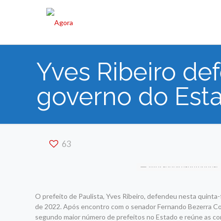
Yves Ribeiro d
governo do Est
63
O prefeito de Paulista, Yves Ribeiro, defendeu nesta quint
de 2022. Após encontro com o senador Fernando Bezerra Coelh
segundo maior número de prefeitos no Estado e reúne as co