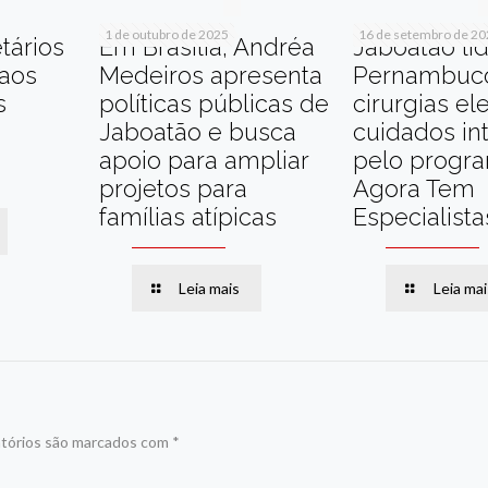
1 de outubro de 2025
16 de setembro de 2
tários
Em Brasília, Andréa
Jaboatão li
 aos
Medeiros apresenta
Pernambuc
s
políticas públicas de
cirurgias el
Jaboatão e busca
cuidados in
apoio para ampliar
pelo progr
projetos para
Agora Tem
famílias atípicas
Especialista
Leia mais
Leia mai
tórios são marcados com
*