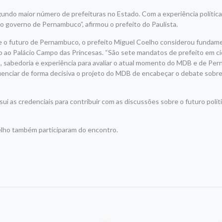
gundo maior número de prefeituras no Estado. Com a experiência polític
 o governo de Pernambuco”, afirmou o prefeito do Paulista.
 futuro de Pernambuco, o prefeito Miguel Coelho considerou fundame
to ao Palácio Campo das Princesas. “São sete mandatos de prefeito em c
ca, sabedoria e experiência para avaliar o atual momento do MDB e de Pe
uenciar de forma decisiva o projeto do MDB de encabeçar o debate sobr
i as credenciais para contribuir com as discussões sobre o futuro polít
elho também participaram do encontro.
r
am
re