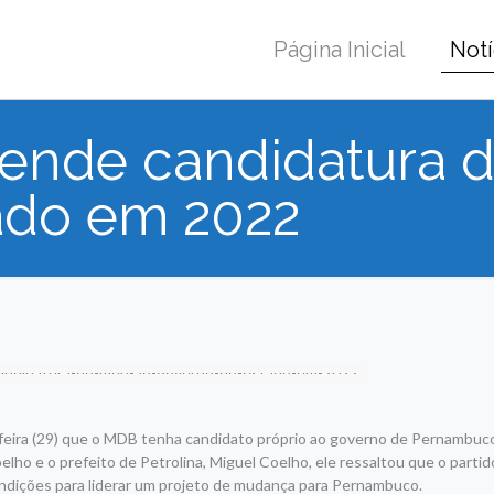
Página Inicial
Notí
efende candidatura
ado em 2022
a-feira (29) que o MDB tenha candidato próprio ao governo de Pernambuc
o e o prefeito de Petrolina, Miguel Coelho, ele ressaltou que o partid
ndições para liderar um projeto de mudança para Pernambuco.