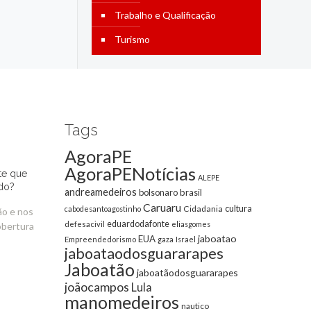
Trabalho e Qualificação
Turismo
Tags
AgoraPE
AgoraPENotícias
te que
ALEPE
do?
andreamedeiros
bolsonaro
brasil
Caruaru
cultura
Cidadania
cabodesantoagostinho
ão e nos
eduardodafonte
defesacivil
eliasgomes
obertura
jaboatao
EUA
Empreendedorismo
gaza
Israel
jaboataodosguararapes
Jaboatão
jaboatãodosguararapes
joãocampos
Lula
manomedeiros
nautico