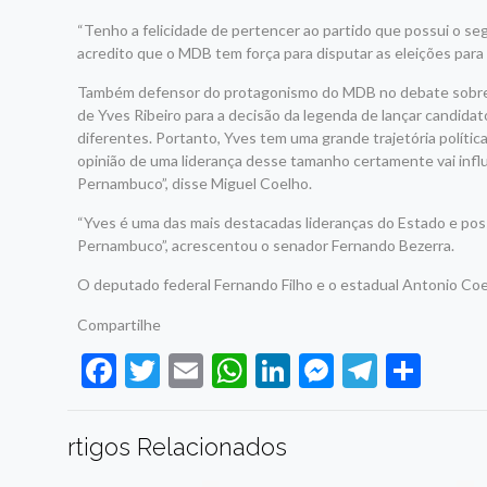
“Tenho a felicidade de pertencer ao partido que possui o se
acredito que o MDB tem força para disputar as eleições para
Também defensor do protagonismo do MDB no debate sobre o
de Yves Ribeiro para a decisão da legenda de lançar candida
diferentes. Portanto, Yves tem uma grande trajetória políti
opinião de uma liderança desse tamanho certamente vai infl
Pernambuco”, disse Miguel Coelho.
“Yves é uma das mais destacadas lideranças do Estado e possu
Pernambuco”, acrescentou o senador Fernando Bezerra.
O deputado federal Fernando Filho e o estadual Antonio Co
Compartilhe
Facebook
Twitter
Email
WhatsApp
LinkedIn
Messenge
Telegr
Sha
rtigos Relacionados