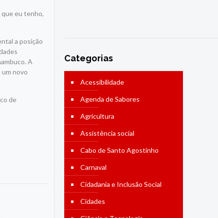
a que eu tenho,
ntal a posição
idades
Categorias
rnambuco. A
e um novo
Acessibilidade
Agenda de Sabores
ico de
Agricultura
Assistência social
Cabo de Santo Agostinho
Carnaval
Cidadania e Inclusão Social
Cidades