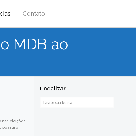
cias
Contato
 do MDB ao
Localizar
o nas eleições
o possui o