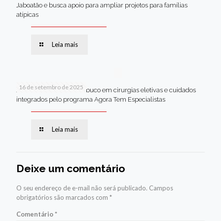
Jaboatão e busca apoio para ampliar projetos para famílias
atípicas
Leia mais
16 de setembro de 2025
Jaboatão lidera Pernambuco em cirurgias eletivas e cuidados
integrados pelo programa Agora Tem Especialistas
Leia mais
Deixe um comentário
O seu endereço de e-mail não será publicado.
Campos
obrigatórios são marcados com
*
Comentário
*