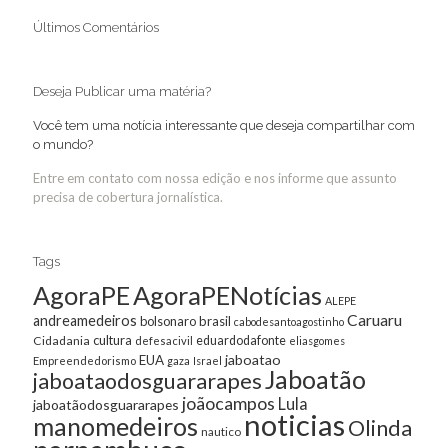
Últimos Comentários
Deseja Publicar uma matéria?
Você tem uma notícia interessante que deseja compartilhar com
o mundo?
Entre em contato com nossa edição e nos informe que assunto
precisa de cobertura jornalística.
Tags
AgoraPE
AgoraPENotícias
ALEPE
Caruaru
andreamedeiros
bolsonaro
brasil
cabodesantoagostinho
cultura
Cidadania
eduardodafonte
defesacivil
eliasgomes
jaboatao
EUA
Empreendedorismo
gaza
Israel
Jaboatão
jaboataodosguararapes
joãocampos
Lula
jaboatãodosguararapes
noticias
manomedeiros
Olinda
nautico