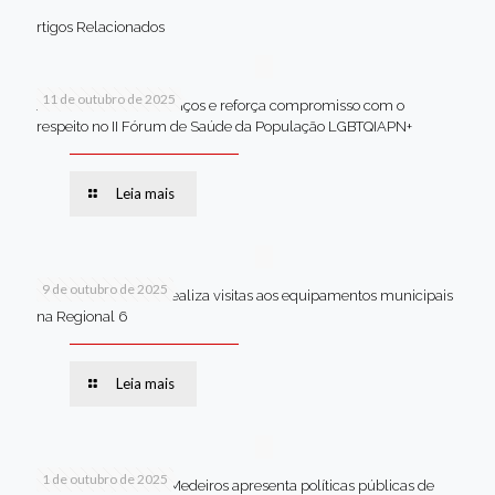
rtigos Relacionados
11 de outubro de 2025
Jaboatão celebra avanços e reforça compromisso com o
respeito no II Fórum de Saúde da População LGBTQIAPN+
Leia mais
9 de outubro de 2025
Van dos secretários realiza visitas aos equipamentos municipais
na Regional 6
Leia mais
1 de outubro de 2025
Em Brasília, Andréa Medeiros apresenta políticas públicas de