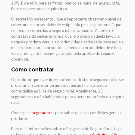
20%. E de 40% para as frutas, olerícolas, cana-de-açúcar, café,
florestas, pecuária e aquicultura.
O secretário acrescentou que é importante observar o nível de
cobertura e a produtividade estipulada pela seguradora. E que
em pequenas perdas o seguro não é acionado. “A apólice é
contratada da seguinte forma: qual é o preço daquela lavoura,
daquele produto versus a produtividade estipulada para aquele
município ou para o produtor, a média da produtividade e isso
vai dar um valor máximo garantido pela apólice de seguro”,
observou.
Como contratar
O produtor que tiver interesse em contratar o seguro rural deve
procurar um corretor ou uma instituição financeira que
comercialize apólice de seguro rural. Atualmente, 15
seguradoras estão habilitadas para operar no prêmio do seguro
rural.
Conheça as
seguradoras
para saber quais as condições gerais e
produtos.
Para mais informações sobre o Programa de Seguro Rural, faça
o download do aplicativo. Basta acessar para
Android
e I
OS
.