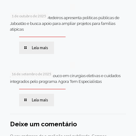
1 de outubro de 2025
Em Brasília, Andréa Medeiros apresenta políticas públicas de
Jaboatão e busca apoio para ampliar projetos para famílias
atípicas
Leia mais
16 de setembro de 2025
Jaboatão lidera Pernambuco em cirurgias eletivas e cuidados
integrados pelo programa Agora Tem Especialistas
Leia mais
Deixe um comentário