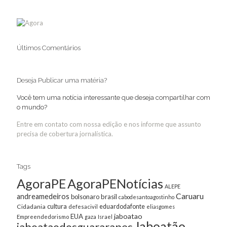
Últimos Comentários
Deseja Publicar uma matéria?
Você tem uma notícia interessante que deseja compartilhar com
o mundo?
Entre em contato com nossa edição e nos informe que assunto
precisa de cobertura jornalística.
Tags
AgoraPE
AgoraPENotícias
ALEPE
Caruaru
andreamedeiros
bolsonaro
brasil
cabodesantoagostinho
cultura
Cidadania
eduardodafonte
defesacivil
eliasgomes
jaboatao
EUA
Empreendedorismo
gaza
Israel
Jaboatão