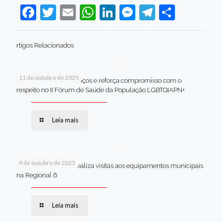
Facebook
Twitter
Email
WhatsApp
LinkedIn
Messenger
Telegram
Share
rtigos Relacionados
11 de outubro de 2025
Jaboatão celebra avanços e reforça compromisso com o
respeito no II Fórum de Saúde da População LGBTQIAPN+
Leia mais
9 de outubro de 2025
Van dos secretários realiza visitas aos equipamentos municipais
na Regional 6
Leia mais