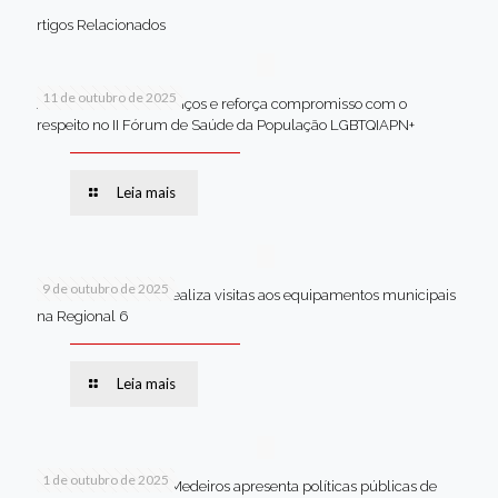
rtigos Relacionados
11 de outubro de 2025
Jaboatão celebra avanços e reforça compromisso com o
respeito no II Fórum de Saúde da População LGBTQIAPN+
Leia mais
9 de outubro de 2025
Van dos secretários realiza visitas aos equipamentos municipais
na Regional 6
Leia mais
1 de outubro de 2025
Em Brasília, Andréa Medeiros apresenta políticas públicas de