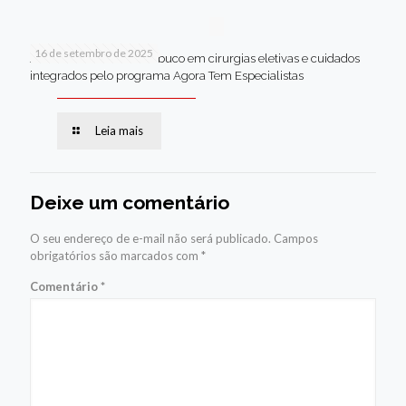
16 de setembro de 2025
Jaboatão lidera Pernambuco em cirurgias eletivas e cuidados
integrados pelo programa Agora Tem Especialistas
Leia mais
Deixe um comentário
O seu endereço de e-mail não será publicado.
Campos
obrigatórios são marcados com
*
Comentário
*