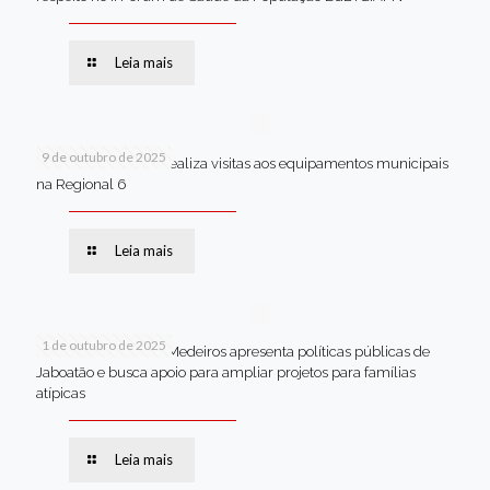
Leia mais
9 de outubro de 2025
Van dos secretários realiza visitas aos equipamentos municipais
na Regional 6
Leia mais
1 de outubro de 2025
Em Brasília, Andréa Medeiros apresenta políticas públicas de
Jaboatão e busca apoio para ampliar projetos para famílias
atípicas
Leia mais