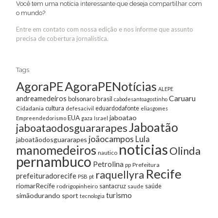
Você tem uma notícia interessante que deseja compartilhar com
o mundo?
Entre em contato com nossa edição e nos informe que assunto
precisa de cobertura jornalística.
Tags
AgoraPE
AgoraPENotícias
ALEPE
Caruaru
andreamedeiros
bolsonaro
brasil
cabodesantoagostinho
cultura
Cidadania
eduardodafonte
defesacivil
eliasgomes
jaboatao
EUA
Empreendedorismo
gaza
Israel
Jaboatão
jaboataodosguararapes
joãocampos
Lula
jaboatãodosguararapes
noticias
manomedeiros
Olinda
nautico
pernambuco
Petrolina
Prefeitura
pp
Recife
raquellyra
prefeituradorecife
pt
PSB
riomarRecife
santacruz
rodrigopinheiro
saúde
saude
turismo
simãodurando
sport
tecnologia