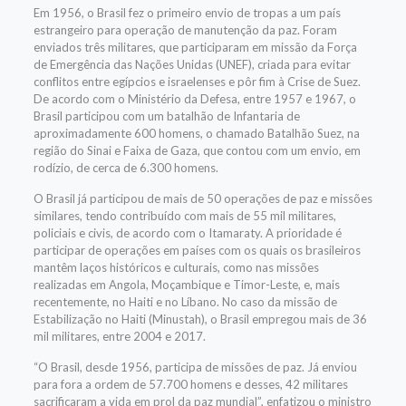
Em 1956, o Brasil fez o primeiro envio de tropas a um país
estrangeiro para operação de manutenção da paz. Foram
enviados três militares, que participaram em missão da Força
de Emergência das Nações Unidas (UNEF), criada para evitar
conflitos entre egípcios e israelenses e pôr fim à Crise de Suez.
De acordo com o Ministério da Defesa, entre 1957 e 1967, o
Brasil participou com um batalhão de Infantaria de
aproximadamente 600 homens, o chamado Batalhão Suez, na
região do Sinai e Faixa de Gaza, que contou com um envio, em
rodízio, de cerca de 6.300 homens.
O Brasil já participou de mais de 50 operações de paz e missões
similares, tendo contribuído com mais de 55 mil militares,
policiais e civis, de acordo com o Itamaraty. A prioridade é
participar de operações em países com os quais os brasileiros
mantêm laços históricos e culturais, como nas missões
realizadas em Angola, Moçambique e Timor-Leste, e, mais
recentemente, no Haiti e no Líbano. No caso da missão de
Estabilização no Haiti (Minustah), o Brasil empregou mais de 36
mil militares, entre 2004 e 2017.
“O Brasil, desde 1956, participa de missões de paz. Já enviou
para fora a ordem de 57.700 homens e desses, 42 militares
sacrificaram a vida em prol da paz mundial”, enfatizou o ministro