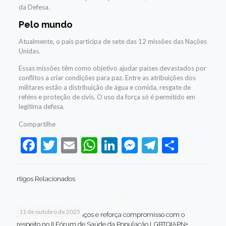
da Defesa.
Pelo mundo
Atualmente, o país participa de sete das 12 missões das Nações
Unidas.
Essas missões têm como objetivo ajudar países devastados por
conflitos a criar condições para paz. Entre as atribuições dos
militares estão a distribuição de água e comida, resgate de
reféns e proteção de civis. O uso da força só é permitido em
legítima defesa.
Compartilhe
Facebook
Twitter
Email
WhatsApp
LinkedIn
Messenger
Telegram
Share
rtigos Relacionados
11 de outubro de 2025
Jaboatão celebra avanços e reforça compromisso com o
respeito no II Fórum de Saúde da População LGBTQIAPN+