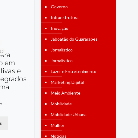
Governo
Infraestrutura
Inovação
Jaboatão do Guararapes
Jornalístico
025
dera
Jornalístico
o em
etivas e
Lazer e Entretenimento
tegrados
Marketing Digital
ama
Meio Ambiente
s
Mobilidade
Mobilidade Urbana
s
Mulher
Notícias