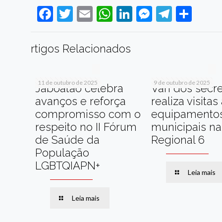
Facebook
Twitter
Email
WhatsApp
LinkedIn
Messenge
Telegr
Sha
rtigos Relacionados
11 de outubro de 2025
9 de outubro de 2025
Jaboatão celebra
Van dos secre
avanços e reforça
realiza visitas
compromisso com o
equipamento
respeito no II Fórum
municipais na
de Saúde da
Regional 6
População
LGBTQIAPN+
Leia mais
Leia mais