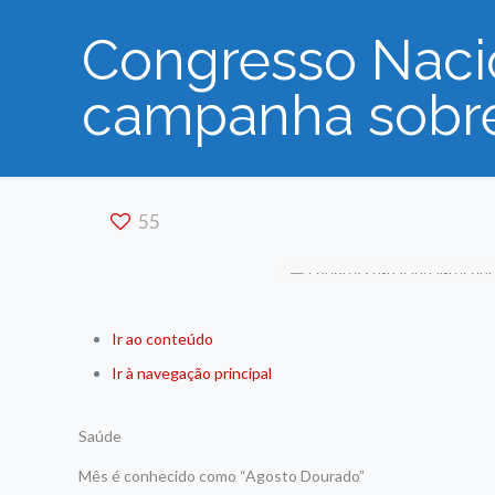
Congresso Naci
campanha sobr
55
Ir ao conteúdo
Ir à navegação principal
Saúde
Mês é conhecido como “Agosto Dourado”