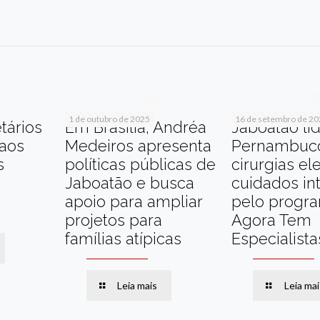
r
am
re
1 de outubro de 2025
16 de setembro de 2
tários
Em Brasília, Andréa
Jaboatão li
 aos
Medeiros apresenta
Pernambuc
s
políticas públicas de
cirurgias el
Jaboatão e busca
cuidados in
apoio para ampliar
pelo progr
projetos para
Agora Tem
famílias atípicas
Especialista
Leia mais
Leia mai