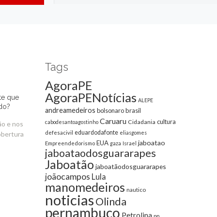
Tags
AgoraPE
AgoraPENotícias
te que
ALEPE
do?
andreamedeiros
bolsonaro
brasil
Caruaru
cultura
Cidadania
cabodesantoagostinho
ão e nos
eduardodafonte
defesacivil
eliasgomes
obertura
jaboatao
EUA
Empreendedorismo
gaza
Israel
jaboataodosguararapes
Jaboatão
jaboatãodosguararapes
joãocampos
Lula
manomedeiros
nautico
noticias
Olinda
pernambuco
Petrolina
pp