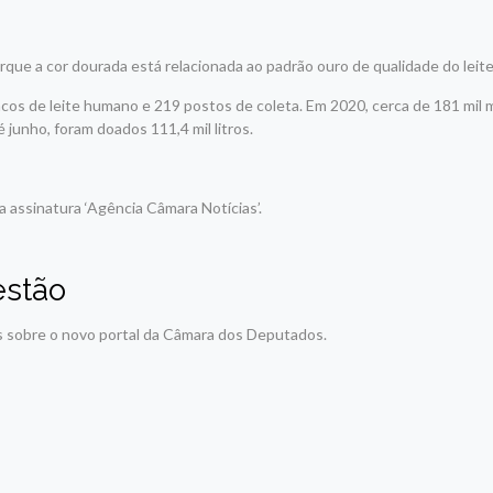
ue a cor dourada está relacionada ao padrão ouro de qualidade do leit
ncos de leite humano e 219 postos de coleta. Em 2020, cerca de 181 mil
 junho, foram doados 111,4 mil litros.
 assinatura ‘Agência Câmara Notícias’.
estão
s sobre o novo portal da Câmara dos Deputados.