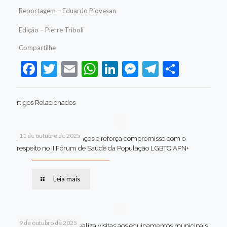
Reportagem – Eduardo Piovesan
Edição – Pierre Triboli
Compartilhe
Facebook
Twitter
Email
WhatsApp
LinkedIn
Messenger
Telegram
Share
rtigos Relacionados
11 de outubro de 2025
Jaboatão celebra avanços e reforça compromisso com o
respeito no II Fórum de Saúde da População LGBTQIAPN+
Leia mais
9 de outubro de 2025
Van dos secretários realiza visitas aos equipamentos municipais