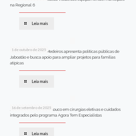
na Regional 6
Leia mais
1 de outubro de 2025
Em Brasília, Andréa Medeiros apresenta políticas públicas de
Jaboatão e busca apoio para ampliar projetos para famílias
atípicas
Leia mais
16 de setembro de 2025
Jaboatão lidera Pernambuco em cirurgias eletivas e cuidados
integrados pelo programa Agora Tem Especialistas
Leia mais