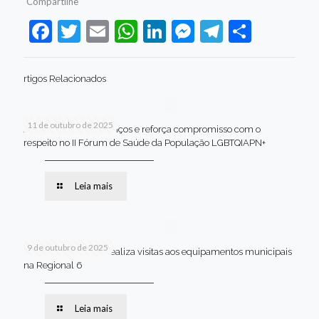
Compartilhe
Facebook
Twitter
Email
WhatsApp
LinkedIn
Messenger
Telegram
Share
rtigos Relacionados
11 de outubro de 2025
Jaboatão celebra avanços e reforça compromisso com o
respeito no II Fórum de Saúde da População LGBTQIAPN+
Leia mais
9 de outubro de 2025
Van dos secretários realiza visitas aos equipamentos municipais
na Regional 6
Leia mais