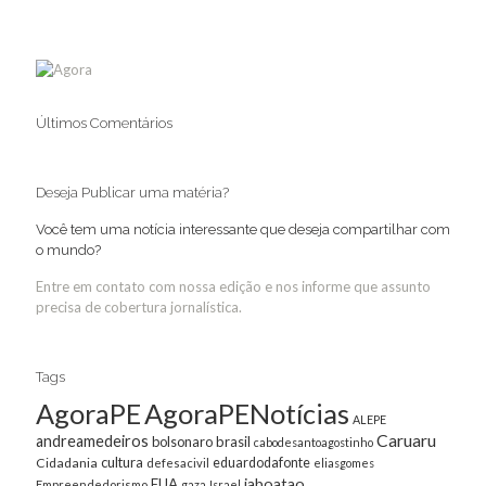
Últimos Comentários
Deseja Publicar uma matéria?
Você tem uma notícia interessante que deseja compartilhar com
o mundo?
Entre em contato com nossa edição e nos informe que assunto
precisa de cobertura jornalística.
Tags
AgoraPE
AgoraPENotícias
ALEPE
Caruaru
andreamedeiros
bolsonaro
brasil
cabodesantoagostinho
cultura
Cidadania
eduardodafonte
defesacivil
eliasgomes
jaboatao
EUA
Empreendedorismo
gaza
Israel