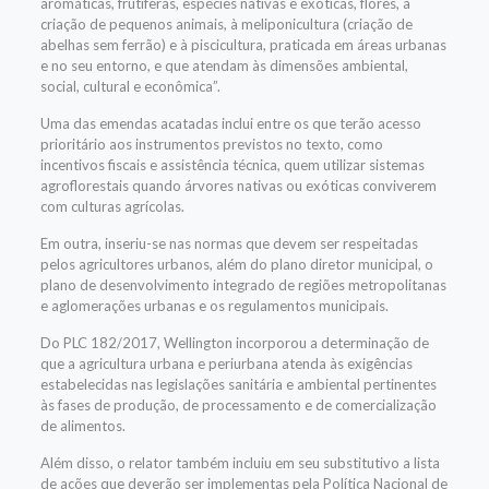
aromáticas, frutíferas, espécies nativas e exóticas, flores, à
criação de pequenos animais, à meliponicultura (criação de
abelhas sem ferrão) e à piscicultura, praticada em áreas urbanas
e no seu entorno, e que atendam às dimensões ambiental,
social, cultural e econômica”.
Uma das emendas acatadas inclui entre os que terão acesso
prioritário aos instrumentos previstos no texto, como
incentivos fiscais e assistência técnica, quem utilizar sistemas
agroflorestais quando árvores nativas ou exóticas conviverem
com culturas agrícolas.
Em outra, inseriu-se nas normas que devem ser respeitadas
pelos agricultores urbanos, além do plano diretor municipal, o
plano de desenvolvimento integrado de regiões metropolitanas
e aglomerações urbanas e os regulamentos municipais.
Do PLC 182/2017, Wellington incorporou a determinação de
que a agricultura urbana e periurbana atenda às exigências
estabelecidas nas legislações sanitária e ambiental pertinentes
às fases de produção, de processamento e de comercialização
de alimentos.
Além disso, o relator também incluiu em seu substitutivo a lista
de ações que deverão ser implementas pela Política Nacional de