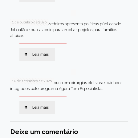
1 de outubro de 2025
Em Brasília, Andréa Medeiros apresenta políticas públicas de
Jaboatão e busca apoio para ampliar projetos para famílias
atípicas
Leia mais
16 de setembro de 2025
Jaboatão lidera Pernambuco em cirurgias eletivas e cuidados
integrados pelo programa Agora Tem Especialistas
Leia mais
Deixe um comentário