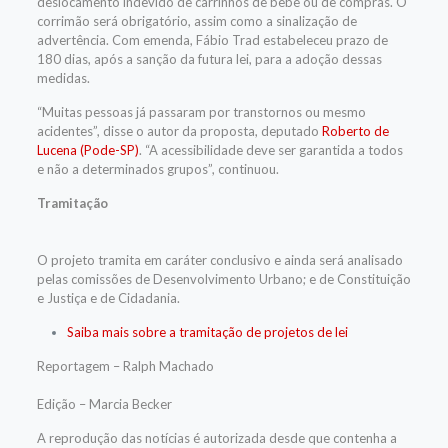
deslocamento indevido de carrinhos de bebê ou de compras. O
corrimão será obrigatório, assim como a sinalização de
advertência. Com
emenda
, Fábio Trad estabeleceu prazo de
180 dias, após a sanção da futura lei, para a adoção dessas
medidas.
“Muitas pessoas já passaram por transtornos ou mesmo
acidentes”, disse o autor da proposta, deputado
Roberto de
Lucena (Pode-SP)
. “A acessibilidade deve ser garantida a todos
e não a determinados grupos”, continuou.
Tramitação
O projeto tramita em
caráter conclusivo
e ainda será analisado
pelas comissões de Desenvolvimento Urbano; e de Constituição
e Justiça e de Cidadania.
Saiba mais sobre a tramitação de projetos de lei
Reportagem – Ralph Machado
Edição – Marcia Becker
A reprodução das notícias é autorizada desde que contenha a