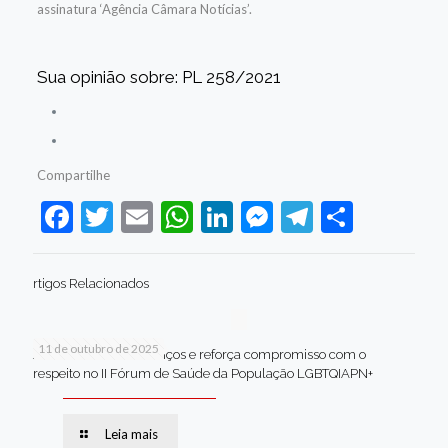
assinatura ‘Agência Câmara Notícias’.
Sua opinião sobre: PL 258/2021
Compartilhe
Facebook
Twitter
Email
WhatsApp
LinkedIn
Messenger
Telegram
Share
rtigos Relacionados
11 de outubro de 2025
Jaboatão celebra avanços e reforça compromisso com o
respeito no II Fórum de Saúde da População LGBTQIAPN+
Leia mais