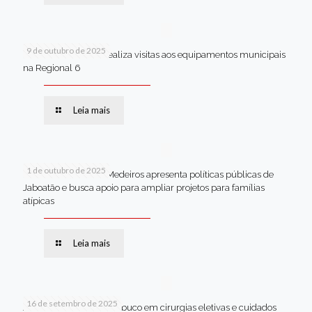
9 de outubro de 2025
Van dos secretários realiza visitas aos equipamentos municipais
na Regional 6
Leia mais
1 de outubro de 2025
Em Brasília, Andréa Medeiros apresenta políticas públicas de
Jaboatão e busca apoio para ampliar projetos para famílias
atípicas
Leia mais
16 de setembro de 2025
Jaboatão lidera Pernambuco em cirurgias eletivas e cuidados