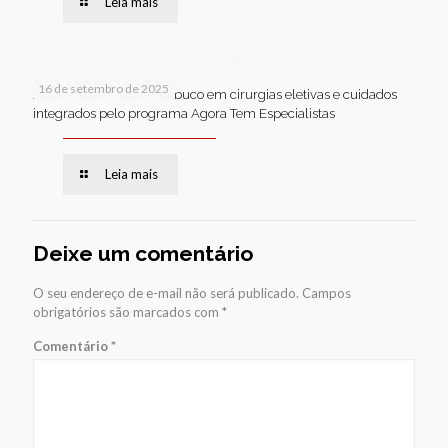
Leia mais
16 de setembro de 2025
Jaboatão lidera Pernambuco em cirurgias eletivas e cuidados
integrados pelo programa Agora Tem Especialistas
Leia mais
Deixe um comentário
O seu endereço de e-mail não será publicado.
Campos
obrigatórios são marcados com
*
Comentário
*