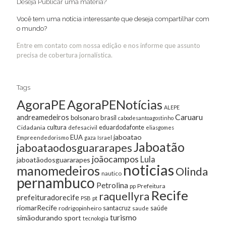
Deseja Publicar uma matéria?
Você tem uma notícia interessante que deseja compartilhar com
o mundo?
Entre em contato com nossa edição e nos informe que assunto
precisa de cobertura jornalística.
Tags
AgoraPE
AgoraPENotícias
ALEPE
Caruaru
andreamedeiros
bolsonaro
brasil
cabodesantoagostinho
cultura
Cidadania
eduardodafonte
defesacivil
eliasgomes
jaboatao
EUA
Empreendedorismo
gaza
Israel
Jaboatão
jaboataodosguararapes
joãocampos
Lula
jaboatãodosguararapes
noticias
manomedeiros
Olinda
nautico
pernambuco
Petrolina
Prefeitura
pp
Recife
raquellyra
prefeituradorecife
pt
PSB
riomarRecife
santacruz
rodrigopinheiro
saúde
saude
turismo
simãodurando
sport
tecnologia