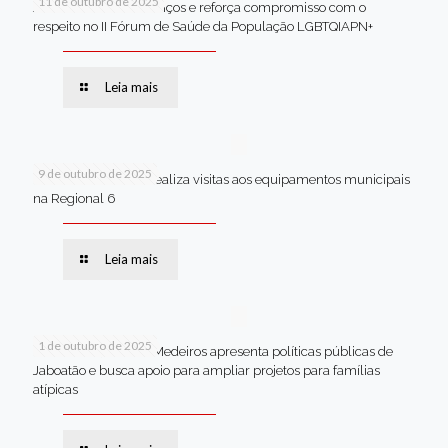
11 de outubro de 2025
Jaboatão celebra avanços e reforça compromisso com o
respeito no II Fórum de Saúde da População LGBTQIAPN+
Leia mais
9 de outubro de 2025
Van dos secretários realiza visitas aos equipamentos municipais
na Regional 6
Leia mais
1 de outubro de 2025
Em Brasília, Andréa Medeiros apresenta políticas públicas de
Jaboatão e busca apoio para ampliar projetos para famílias
atípicas