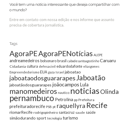
Você tem uma notícia interessante que deseja compartilhar com
o mundo?
Entre em contato com nossa edição e nos informe que assunto
precisa de cobertura jornalística.
Tags
AgoraPE
AgoraPENotícias
ALEPE
Caruaru
andreamedeiros
bolsonaro
brasil
cabodesantoagostinho
cultura
Cidadania
eduardodafonte
defesacivil
eliasgomes
jaboatao
EUA
Empreendedorismo
gaza
Israel
Jaboatão
jaboataodosguararapes
joãocampos
Lula
jaboatãodosguararapes
noticias
manomedeiros
Olinda
nautico
pernambuco
Petrolina
Prefeitura
pp
Recife
raquellyra
prefeituradorecife
pt
PSB
riomarRecife
santacruz
rodrigopinheiro
saúde
saude
turismo
simãodurando
sport
tecnologia