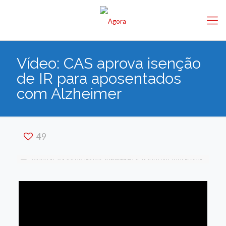
Vídeo: CAS aprova isenção
de IR para aposentados
com Alzheimer
49