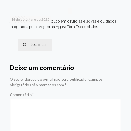
16 de setembro de 2025
Jaboatão lidera Pernambuco em cirurgias eletivas e cuidados
integrados pelo programa Agora Tem Especialistas
Leia mais
Deixe um comentário
O seu endereço de e-mail não será publicado.
Campos
obrigatórios são marcados com
*
Comentário
*