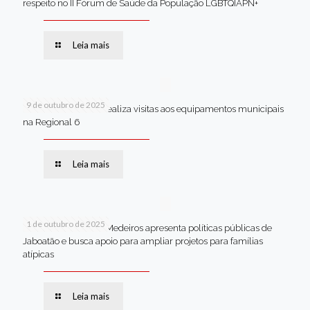
respeito no II Fórum de Saúde da População LGBTQIAPN+
Leia mais
9 de outubro de 2025
Van dos secretários realiza visitas aos equipamentos municipais
na Regional 6
Leia mais
1 de outubro de 2025
Em Brasília, Andréa Medeiros apresenta políticas públicas de
Jaboatão e busca apoio para ampliar projetos para famílias
atípicas
Leia mais