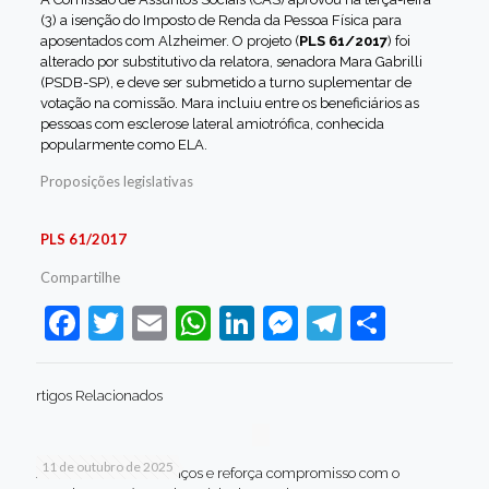
(3) a isenção do Imposto de Renda da Pessoa Física para
aposentados com Alzheimer. O projeto (
PLS 61/2017
) foi
alterado por substitutivo da relatora, senadora Mara Gabrilli
(PSDB-SP), e deve ser submetido a turno suplementar de
votação na comissão. Mara incluiu entre os beneficiários as
pessoas com
esclerose lateral amiotrófica
, conhecida
popularmente como ELA.
Proposições legislativas
PLS 61/2017
Compartilhe
Facebook
Twitter
Email
WhatsApp
LinkedIn
Messenger
Telegram
Share
rtigos Relacionados
11 de outubro de 2025
Jaboatão celebra avanços e reforça compromisso com o