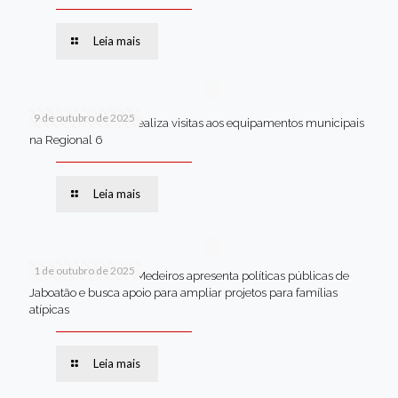
Leia mais
9 de outubro de 2025
Van dos secretários realiza visitas aos equipamentos municipais
na Regional 6
Leia mais
1 de outubro de 2025
Em Brasília, Andréa Medeiros apresenta políticas públicas de
Jaboatão e busca apoio para ampliar projetos para famílias
atípicas
Leia mais