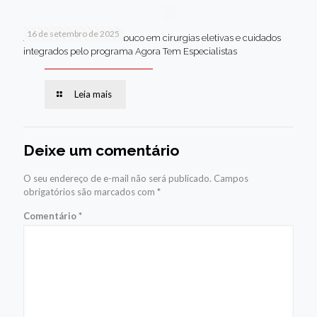
16 de setembro de 2025
Jaboatão lidera Pernambuco em cirurgias eletivas e cuidados
integrados pelo programa Agora Tem Especialistas
Leia mais
Deixe um comentário
O seu endereço de e-mail não será publicado.
Campos
obrigatórios são marcados com
*
Comentário
*