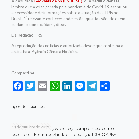
A deputada
Geovania de Sá (PSDB-SC)
, que pediu o debate,
lembra que a crise gerada pela pandemia de Covid-19 acentuou
a necessidade de informações sobre a atuação das ILPIs no
Brasil. “É relevante conhecer onde estão, quantas são, de quem
cuidam e como cuidam”, disse.
Da Redação – RS
A reprodução das notícias é autorizada desde que contenha a
assinatura ‘Agência Câmara Notícias’.
Compartilhe
Facebook
Twitter
Email
WhatsApp
LinkedIn
Messenger
Telegram
Share
rtigos Relacionados
11 de outubro de 2025
Jaboatão celebra avanços e reforça compromisso com o
respeito no II Fórum de Saúde da População LGBTQIAPN+