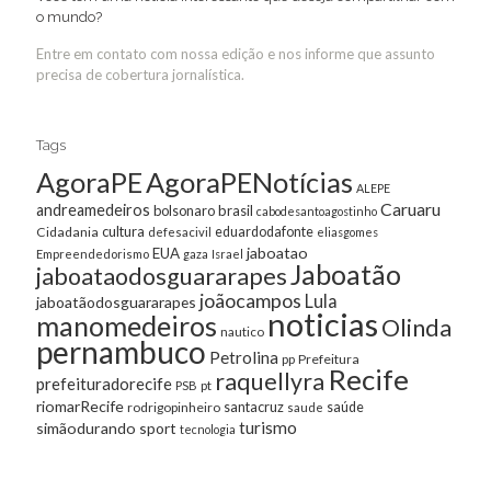
o mundo?
Entre em contato com nossa edição e nos informe que assunto
precisa de cobertura jornalística.
Tags
AgoraPE
AgoraPENotícias
ALEPE
Caruaru
andreamedeiros
bolsonaro
brasil
cabodesantoagostinho
cultura
Cidadania
eduardodafonte
defesacivil
eliasgomes
jaboatao
EUA
Empreendedorismo
gaza
Israel
Jaboatão
jaboataodosguararapes
joãocampos
Lula
jaboatãodosguararapes
noticias
manomedeiros
Olinda
nautico
pernambuco
Petrolina
Prefeitura
pp
Recife
raquellyra
prefeituradorecife
pt
PSB
riomarRecife
santacruz
rodrigopinheiro
saúde
saude
turismo
simãodurando
sport
tecnologia