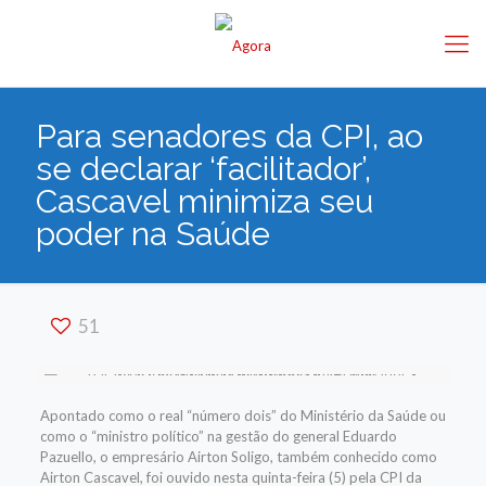
Para senadores da CPI, ao
se declarar ‘facilitador’,
Cascavel minimiza seu
poder na Saúde
51
Apontado como o real “número dois” do Ministério da Saúde ou
como o “ministro político” na gestão do general Eduardo
Pazuello, o empresário Airton Soligo, também conhecido como
Airton Cascavel, foi ouvido nesta quinta-feira (5) pela CPI da