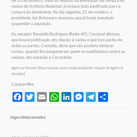
de 20 de outubro, data do anúncio da efetivação da compra da
vacina do Instituto Butantan, já estava tudo pacificado para a
compra do imunizante. No dia seguinte, 21 de outubro, o
presidente Jair Bolsonaro anunciou que já havia mandado
suspender a aquisição.
Ao senador Randolfe Rodrigues (Rede-AP), Cascavel afirmou
que houve politização em relação à vacina e que isso partiu de
todas as partes. Contudo, disse que não poderia declarar
nomes, quando lhe perguntaram quem se manifestava contra as
vacinas, em especial, a CoronaVac.
Agência Senado (Reprodução autorizada mediante citação da Agência
Senado)
Compartilhe
Facebook
Twitter
Email
WhatsApp
LinkedIn
Messenger
Telegram
Share
rtigos Relacionados