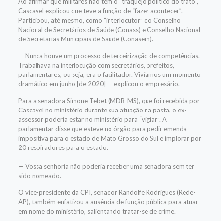
Ao afirmar que militares não têm o “traquejo político do trato”,
Cascavel explicou que teve a função de “fazer acontecer”.
Participou, até mesmo, como “interlocutor” do Conselho
Nacional de Secretários de Saúde (Conass) e Conselho Nacional
de Secretarias Municipais de Saúde (Conasem).
— Nunca houve um processo de terceirização de competências.
Trabalhava na interlocução com secretários, prefeitos,
parlamentares, ou seja, era o facilitador. Vivíamos um momento
dramático em junho [de 2020] — explicou o empresário.
Para a senadora Simone Tebet (MDB-MS), que foi recebida por
Cascavel no ministério durante sua atuação na pasta, o ex-
assessor poderia estar no ministério para “vigiar”. A
parlamentar disse que esteve no órgão para pedir emenda
impositiva para o estado de Mato Grosso do Sul e implorar por
20 respiradores para o estado.
— Vossa senhoria não poderia receber uma senadora sem ter
sido nomeado.
O vice-presidente da CPI, senador Randolfe Rodrigues (Rede-
AP), também enfatizou a ausência de função pública para atuar
em nome do ministério, salientando tratar-se de crime.