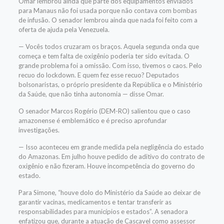
Omar lembrou ainda que parte dos equipamentos enviados
para Manaus não foi usada porque não contava com bombas
de infusão. O senador lembrou ainda que nada foi feito com a
oferta de ajuda pela Venezuela.
— Vocês todos cruzaram os braços. Aquela segunda onda que
começa e tem falta de oxigênio poderia ter sido evitada. O
grande problema foi a omissão. Com isso, tivemos o caos. Pelo
recuo do lockdown. E quem fez esse recuo? Deputados
bolsonaristas, o próprio presidente da República e o Ministério
da Saúde, que não tinha autonomia — disse Omar.
O senador Marcos Rogério (DEM-RO) salientou que o caso
amazonense é emblemático e é preciso aprofundar
investigações.
— Isso aconteceu em grande medida pela negligência do estado
do Amazonas. Em julho houve pedido de aditivo do contrato de
oxigênio e não fizeram. Houve incompetência do governo do
estado.
Para Simone, “houve dolo do Ministério da Saúde ao deixar de
garantir vacinas, medicamentos e tentar transferir as
responsabilidades para municípios e estados”. A senadora
enfatizou que, durante a atuação de Cascavel como assessor