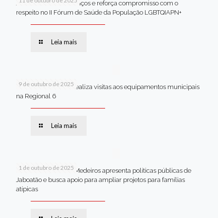
11 de outubro de 2025
Jaboatão celebra avanços e reforça compromisso com o
respeito no II Fórum de Saúde da População LGBTQIAPN+
Leia mais
9 de outubro de 2025
Van dos secretários realiza visitas aos equipamentos municipais
na Regional 6
Leia mais
1 de outubro de 2025
Em Brasília, Andréa Medeiros apresenta políticas públicas de
Jaboatão e busca apoio para ampliar projetos para famílias
atípicas