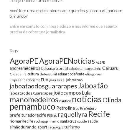
Deseja Publicar uma matéria?
Você tem uma notícia interessante que deseja compartilhar com
o mundo?
Entre em contato com nossa edição e nos informe que assunto
precisa de cobertura jornalística.
Tags
AgoraPE
AgoraPENotícias
ALEPE
Caruaru
andreamedeiros
bolsonaro
brasil
cabodesantoagostinho
cultura
Cidadania
eduardodafonte
defesacivil
eliasgomes
jaboatao
EUA
Empreendedorismo
gaza
Israel
Jaboatão
jaboataodosguararapes
joãocampos
Lula
jaboatãodosguararapes
noticias
manomedeiros
Olinda
nautico
pernambuco
Petrolina
Prefeitura
pp
Recife
raquellyra
prefeituradorecife
pt
PSB
riomarRecife
santacruz
rodrigopinheiro
saúde
saude
turismo
simãodurando
sport
tecnologia