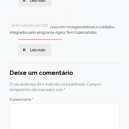
Leia mais
16 de setembro de 2025
Jaboatão lidera Pernambuco em cirurgias eletivas e cuidados
integrados pelo programa Agora Tem Especialistas
Leia mais
Deixe um comentário
O seu endereço de e-mail não será publicado.
Campos
obrigatórios são marcados com
*
Comentário
*