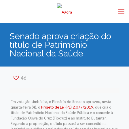
Senado aprova criação do
título de Patrimônio
Nacional da Saúde
46
Em votação simbólica, o
Plenário do Senado aprovou, nesta
quarta-feira (4),
o
Projeto de Lei (PL) 2.077/2019
,
que cria o
título de Patrimônio Nacional da Saúde Pública e o concede
à
Fundação Oswaldo Cruz (Fiocruz) e ao Instituto Butantan.
Segundo a proposição, o título passará a ser concedido a