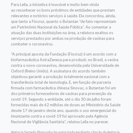
Para Leila, a iniciativa é louvável e muito bem vinda
ao reconhecer os bons préstimos de entidades que prestam
relevantes e notórios serviços à saúde. Ela concordou, ainda,
que tanto a Fiocruz, quanto o Butantan “de fato representam
um Patrimônio Nacional da Saúde Pública”. Ao comentar a
atuação das duas instituições na área, a relatora exaltou os
serviços prestados por ambas na produção de vacinas para
combater o coronavírus.
“A principal aposta da Fundação (Fiocruz) é um acordo com a
biofarmacêutica AstraZeneca para produzir, no Brasil, a vacina
contra o novo coronavírus, desenvolvida pela Universidade de
Oxford (Reino Unido). A assinatura do acordo também
objetivou garantir a produção totalmente nacional com a
transferência total de tecnologia. E, em função de parceria
firmada com farmacêutica chinesa Sinovac, o Butantan foi um
dos primeiros fornecedores de vacinas para prevenção da
covid-19. Segundo a entidade, até o dia 30 de julho foram
fornecidas mais de 62 milhões de doses ao Ministério da Saúde
desde 17 de janeiro deste ano, quando o uso emergencial do
imunizante contra a covid-19 foi aprovado pela Agência
Nacional de Vigilância Sanitária”, relatou Leila no parecer.
Agência Senado (Reprodução autorizada mediante citação da Agência