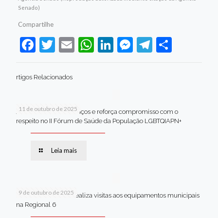
Senado)
Compartilhe
Facebook
Twitter
Email
WhatsApp
LinkedIn
Messenger
Telegram
Share
rtigos Relacionados
11 de outubro de 2025
Jaboatão celebra avanços e reforça compromisso com o
respeito no II Fórum de Saúde da População LGBTQIAPN+
Leia mais
9 de outubro de 2025
Van dos secretários realiza visitas aos equipamentos municipais
na Regional 6