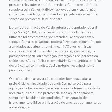
instituições públicas e privadas
de saúde
sem fins lucrativos
que
prestem relevantes e notórios serviços
.
Como o relatório da
senadora Leila Barros (PSB-DF),
aprovado em Plenário, não
implicou em mudança de conteúdo
,
o projeto será
enviado à
sanção do presidente Jair Bolsonaro.
Durante a tramitação do
PL,
de autoria do
deputado federal
Jorge Solla (PT-BA),
a
concessão
dos títulos
à Fiocruz e ao
Butantan
foi acrescentada por emendas. De acordo com o
texto, o
Congresso Nacional poderá fazer este reconhecimento
a entidades que atuem, no mínimo, há 70 anos, em áreas
voltadas ao trabalho científico, educacional, assistencial, de
participação social ou promoção, proteção e recuperação da
saúde nas esferas pública e comunitária. Sua trajetória também
deverá contar com “indiscutível e notório” reconhecimento
público e social.
O
projeto ainda assegura
às
entidades
homenageadas
a
preferência, em igualdade de condições, na seleção para
aquisição de bens e serviços e concessão de fomento social na
área em que atue. Essa preferência seria aplicada também,
sempre em igualdade de condições, à contratação de
financiamento público e à liberação de emendas parlamentares
a elas dirigidas.