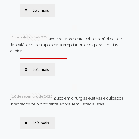
Leia mais
1 de outubro de 2025
Em Brasília, Andréa Medeiros apresenta políticas públicas de
Jaboatão e busca apoio para ampliar projetos para famílias
atípicas
Leia mais
16 de setembro de 2025
Jaboatão lidera Pernambuco em cirurgias eletivas e cuidados
integrados pelo programa Agora Tem Especialistas
Leia mais