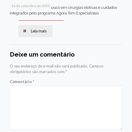
16 de setembro de 2025
Jaboatão lidera Pernambuco em cirurgias eletivas e cuidados
integrados pelo programa Agora Tem Especialistas
Leia mais
Deixe um comentário
O seu endereço de e-mail não será publicado.
Campos
obrigatórios são marcados com
*
Comentário
*