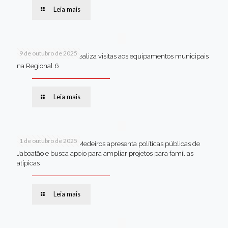
Leia mais
9 de outubro de 2025
Van dos secretários realiza visitas aos equipamentos municipais
na Regional 6
Leia mais
1 de outubro de 2025
Em Brasília, Andréa Medeiros apresenta políticas públicas de
Jaboatão e busca apoio para ampliar projetos para famílias
atípicas
Leia mais