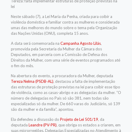
Tereza: falta implementar estruturas de proteção previstas na
lei
Neste sábado (7), a
Lei Maria da Penha
, criada para coibir a
violência doméstica e familiar contra as mulheres e considerada
umas das melhores do mundo sobre o tema pela Organização
das Nações Unidas (ONU), completa 15 anos.
A data será comemorada na
Campanha Agosto Lilás
,
promovida pela Secretaria da Mulher da Câmara dos
Deputados, em parceria com a Comissão de Defesa dos
Direitos da Mulher, com uma série de eventos programados até
o fim do mês.
Na abertura do evento, a procuradora da Mulher, deputada
Tereza Nelma (PSDB-AL)
, destacou a falta de implementação
das estruturas de proteção previstas na lei para coibir esse tipo
de violência, como as casas-abrigo e as delegacias da mulher. “O
número de delegacias no País só são 381, nem todas são
especializadas só da mulher. De 660 varas do Judiciário, só 139
são da mulher e da família”, apontou.
Ela defendeu a discussão do
Projeto de Lei 501/19
, da
deputada
Leandre (PV-PR)
, que obriga os estados a criarem, em
suas microrregiões, Delegacias Especializadas no Atendimento à