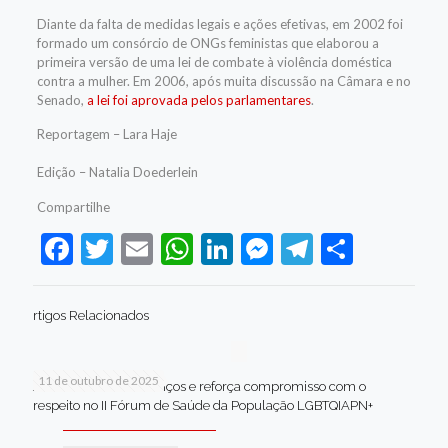
Diante da falta de medidas legais e ações efetivas, em 2002 foi
formado um consórcio de ONGs feministas que elaborou a
primeira versão de uma lei de combate à violência doméstica
contra a mulher. Em 2006, após muita discussão na Câmara e no
Senado,
a lei foi aprovada pelos parlamentares
.
Reportagem – Lara Haje
Edição – Natalia Doederlein
Compartilhe
Facebook
Twitter
Email
WhatsApp
LinkedIn
Messenger
Telegram
Share
rtigos Relacionados
11 de outubro de 2025
Jaboatão celebra avanços e reforça compromisso com o
respeito no II Fórum de Saúde da População LGBTQIAPN+