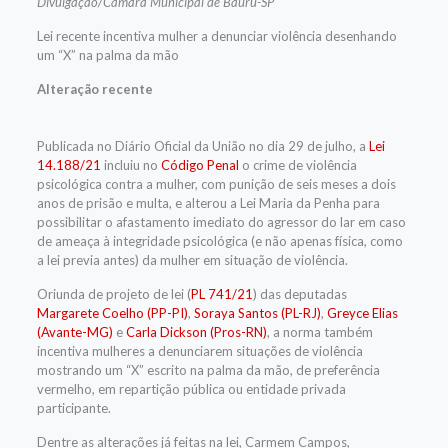
Divulgação/Câmara Municipal de Bauru-SP
Lei recente incentiva mulher a denunciar violência desenhando
um “X” na palma da mão
Alteração recente
Publicada no Diário Oficial da União no dia 29 de julho, a
Lei
14.188/21
incluiu no
Código Penal
o crime de violência
psicológica contra a mulher, com punição de seis meses a dois
anos de prisão e multa, e alterou a Lei Maria da Penha para
possibilitar o afastamento imediato do agressor do lar em caso
de ameaça à integridade psicológica (e não apenas física, como
a lei previa antes) da mulher em situação de violência.
Oriunda de projeto de lei (
PL 741/21
) das deputadas
Margarete Coelho (PP-PI)
,
Soraya Santos (PL-RJ)
,
Greyce Elias
(Avante-MG)
e
Carla Dickson (Pros-RN)
, a norma também
incentiva mulheres a denunciarem situações de violência
mostrando um “X” escrito na palma da mão, de preferência
vermelho, em repartição pública ou entidade privada
participante.
Dentre as alterações já feitas na lei, Carmem Campos,