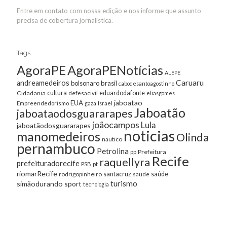
Entre em contato com nossa edição e nos informe que assunto
precisa de cobertura jornalística.
Tags
AgoraPE
AgoraPENotícias
ALEPE
Caruaru
andreamedeiros
bolsonaro
brasil
cabodesantoagostinho
cultura
Cidadania
eduardodafonte
defesacivil
eliasgomes
jaboatao
EUA
Empreendedorismo
gaza
Israel
Jaboatão
jaboataodosguararapes
joãocampos
Lula
jaboatãodosguararapes
noticias
manomedeiros
Olinda
nautico
pernambuco
Petrolina
Prefeitura
pp
Recife
raquellyra
prefeituradorecife
pt
PSB
riomarRecife
santacruz
rodrigopinheiro
saúde
saude
turismo
simãodurando
sport
tecnologia