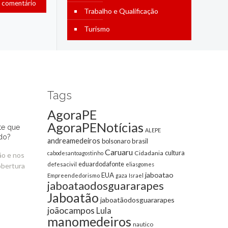
Trabalho e Qualificação
Turismo
Tags
AgoraPE
AgoraPENotícias
te que
ALEPE
do?
andreamedeiros
bolsonaro
brasil
Caruaru
cultura
Cidadania
cabodesantoagostinho
ão e nos
eduardodafonte
defesacivil
eliasgomes
obertura
jaboatao
EUA
Empreendedorismo
gaza
Israel
jaboataodosguararapes
Jaboatão
jaboatãodosguararapes
joãocampos
Lula
manomedeiros
nautico