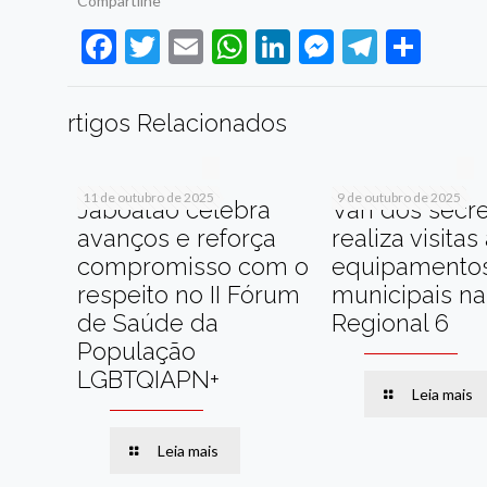
Compartilhe
Facebook
Twitter
Email
WhatsApp
LinkedIn
Messenge
Telegr
Sha
rtigos Relacionados
11 de outubro de 2025
9 de outubro de 2025
Jaboatão celebra
Van dos secre
avanços e reforça
realiza visitas
compromisso com o
equipamento
respeito no II Fórum
municipais na
de Saúde da
Regional 6
População
LGBTQIAPN+
Leia mais
Leia mais