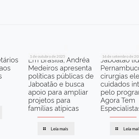
r
am
re
1 de outubro de 2025
16 de setembro de 2
tários
Em Brasília, Andréa
Jaboatão li
 aos
Medeiros apresenta
Pernambuc
s
políticas públicas de
cirurgias el
Jaboatão e busca
cuidados in
apoio para ampliar
pelo progr
projetos para
Agora Tem
famílias atípicas
Especialista
Leia mais
Leia mai