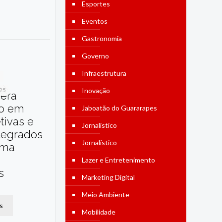
Esportes
Eventos
Gastronomia
Governo
Infraestrutura
025
Inovação
dera
o em
Jaboatão do Guararapes
etivas e
Jornalístico
tegrados
Jornalístico
ama
Lazer e Entretenimento
s
Marketing Digital
Meio Ambiente
s
Mobilidade