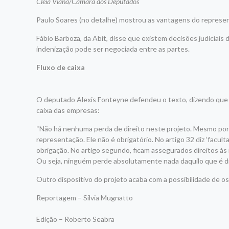
Cleia Viana/Câmara dos Deputados
Paulo Soares (no detalhe) mostrou as vantagens do represe
Fábio Barboza, da Abit, disse que existem decisões judiciais
indenização pode ser negociada entre as partes.
Fluxo de caixa
O deputado Alexis Fonteyne defendeu o texto, dizendo que 
caixa das empresas:
“Não há nenhuma perda de direito neste projeto. Mesmo por
representação. Ele não é obrigatório. No artigo 32 diz ‘facul
obrigação. No artigo segundo, ficam assegurados direitos às 
Ou seja, ninguém perde absolutamente nada daquilo que é dire
Outro dispositivo do projeto acaba com a possibilidade de o
Reportagem – Sílvia Mugnatto
Edição – Roberto Seabra