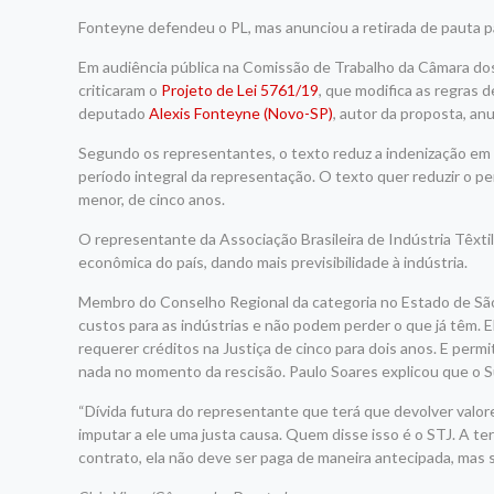
Fonteyne defendeu o PL, mas anunciou a retirada de pauta pa
Em audiência pública na Comissão de Trabalho da Câmara do
criticaram o
Projeto de Lei 5761/19
, que modifica as regras 
deputado
Alexis Fonteyne (Novo-SP)
, autor da proposta, an
Segundo os representantes, o texto reduz a indenização em c
período integral da representação. O texto quer reduzir o p
menor, de cinco anos.
O representante da Associação Brasileira de Indústria Têxtil
econômica do país, dando mais previsibilidade à indústria.
Membro do Conselho Regional da categoria no Estado de São
custos para as indústrias e não podem perder o que já têm.
requerer créditos na Justiça de cinco para dois anos. E per
nada no momento da rescisão. Paulo Soares explicou que o Su
“Dívida futura do representante que terá que devolver valo
imputar a ele uma justa causa. Quem disse isso é o STJ. A te
contrato, ela não deve ser paga de maneira antecipada, mas