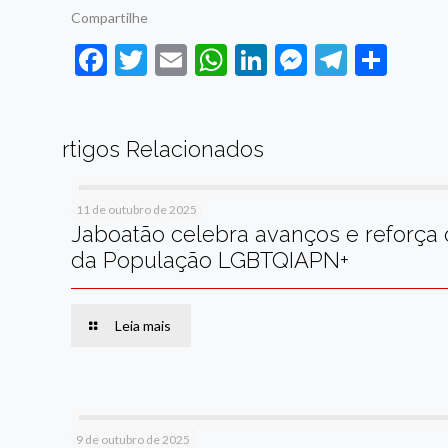
Compartilhe
Facebook
Twitter
Email
WhatsApp
LinkedIn
Messenge
Telegr
Sha
rtigos Relacionados
11 de outubro de 2025
Jaboatão celebra avanços e reforça
da População LGBTQIAPN+
Leia mais
9 de outubro de 2025