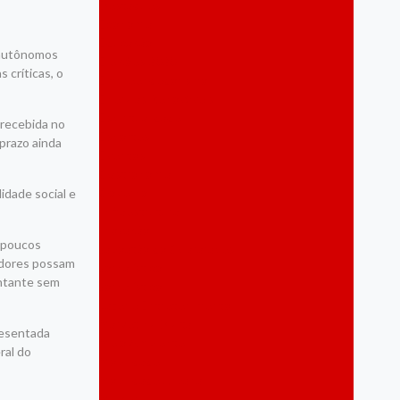
Destaques
Economia
Educação
 autônomos
Eleições 2020
 críticas, o
Empreendedorismo
Energias Renováveis
Espiritualidade
 recebida no
Esportes
 prazo ainda
Eventos
Gastronomia
Governo
idade social e
Infraestrutura
Inovação
m poucos
Jaboatão do Guararapes
hadores possam
Jornalístico
entante sem
Jornalístico
Lazer e Entretenimento
Marketing Digital
resentada
Meio Ambiente
ral do
Mobilidade
Mobilidade Urbana
Mulher