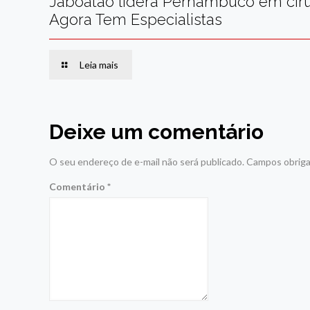
Jaboatão lidera Pernambuco em ciru
Agora Tem Especialistas
Leia mais
Deixe um comentário
O seu endereço de e-mail não será publicado.
Campos obriga
Comentário
*