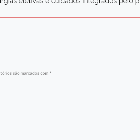
rgias eletivas e cuidados integrados pelo 
tórios são marcados com
*