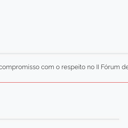
r
am
re
 compromisso com o respeito no II Fórum d