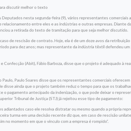
ra discutir melhor o texto
s Deputados nesta segunda-feira (9), vários representantes comerciais
de relacionamento entre eles e as indústrias e outras empresas. Diante das
unciou a retirada do texto de tramitação para que seja melhor discutido.
aso de rescisão de contrato. Hoje, ela é de um doze avos da retribuição
eríodo para dez anos; mas representante da indústria têxtil defendeu um
 e Confecção (Abit), Fábio Barboza, disse que o projeto é adequado à real
 Paulo, Paulo Soares disse que os representantes comerciais oferece
 Ele disse ainda que o projeto também reduz o tempo para que os trabal
mite o pagamento antecipado da indenização, o que pode deixar o repres
perior Tribunal de Justiça (STJ) já rejeitou esse tipo de pagamento:
res adiantados caso ele resolva distratar ou mesmo quando a própria rep
rceira turma em uma decisão recente diz que, em caso de rescisão unilate
 sim no momento em que o vínculo com a empresa é rompido”.