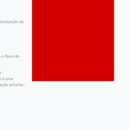
Notícias
Política
Política Destaque
antecipação da
Recife
Região Metropolitana do Recife
Responsabilidade Social
São João 2024
Saúde
Saúde Mental
 o fluxo de
Segurança
Tecnologia
Trabalho e Qualificação
e
Turismo
ão é uma
ação anterior.