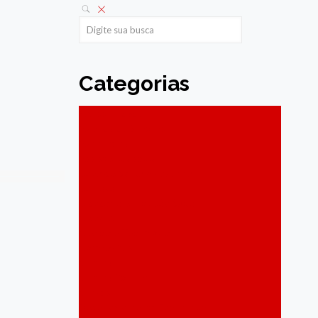
Categorias
Acessibilidade
Agenda de Sabores
Agricultura
Assistência social
Cabo de Santo Agostinho
Carnaval
Cidadania e Inclusão Social
Cidades
Ciência e Tecnologia
Coronavírus
Cultura
Cultura Popular
Cursos
Desenvolvimento Economico