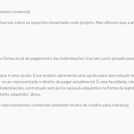
ntante comercial
 diversas sobre as questões levantadas pelo projeto. Mas afirmou que a 
a forma atual de pagamento das indenizações traz um custo pesado para
que é uma opção. Esse projeto apresenta uma opção para uma relação d
ta-se ao representado o direito de pagar anualmente’. É uma faculdade, n
indenizações contratuais sem justa causa já adquiridos na forma da legisl
ito adquirido”, disse.
s representantes comerciais emitirem títulos de crédito para cobrança.