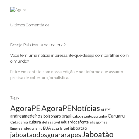
Últimos Comentários
Deseja Publicar uma matéria?
Você tem uma notícia interessante que deseja compartilhar com
o mundo?
Entre em contato com nossa edição e nos informe que assunto
precisa de cobertura jornalística.
Tags
AgoraPE
AgoraPENotícias
ALEPE
Caruaru
andreamedeiros
bolsonaro
brasil
cabodesantoagostinho
cultura
Cidadania
eduardodafonte
defesacivil
eliasgomes
jaboatao
EUA
Empreendedorismo
gaza
Israel
Jaboatão
jaboataodosguararapes