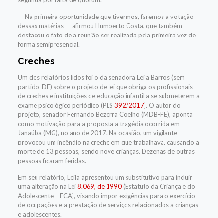
segunda por falta de quórum.
— Na primeira oportunidade que tivermos, faremos a votação
dessas matérias — afirmou Humberto Costa, que também
destacou o fato de a reunião ser realizada pela primeira vez de
forma semipresencial.
Creches
Um dos relatórios lidos foi o da senadora Leila Barros (sem
partido-DF) sobre o projeto de lei que obriga os profissionais
de creches e instituições de educação infantil a se submeterem a
exame psicológico periódico (PLS
392/2017
). O autor do
projeto, senador Fernando Bezerra Coelho (MDB-PE), aponta
como motivação para a proposta a tragédia ocorrida em
Janaúba (MG), no ano de 2017. Na ocasião, um vigilante
provocou um incêndio na creche em que trabalhava, causando a
morte de 13 pessoas, sendo nove crianças. Dezenas de outras
pessoas ficaram feridas.
Em seu relatório, Leila apresentou um substitutivo para incluir
uma alteração na Lei
8.069, de 1990
(Estatuto da Criança e do
Adolescente – ECA), visando impor exigências para o exercício
de ocupações e a prestação de serviços relacionados a crianças
e adolescentes.