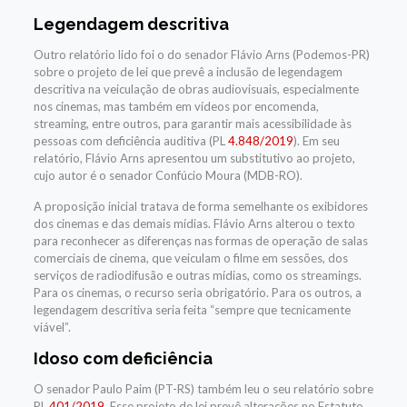
Legendagem descritiva
Outro relatório lido foi o do senador Flávio Arns (Podemos-PR)
sobre o projeto de lei que prevê a inclusão de legendagem
descritiva na veiculação de obras audiovisuais, especialmente
nos cinemas, mas também em vídeos por encomenda,
streaming, entre outros, para garantir mais acessibilidade às
pessoas com deficiência auditiva (PL
4.848/2019
). Em seu
relatório, Flávio Arns apresentou um substitutivo ao projeto,
cujo autor é o senador Confúcio Moura (MDB-RO).
A proposição inicial tratava de forma semelhante os exibidores
dos cinemas e das demais mídias. Flávio Arns alterou o texto
para reconhecer as diferenças nas formas de operação de salas
comerciais de cinema, que veiculam o filme em sessões, dos
serviços de radiodifusão e outras mídias, como os streamings.
Para os cinemas, o recurso seria obrigatório. Para os outros, a
legendagem descritiva seria feita “sempre que tecnicamente
viável”.
Idoso com deficiência
O senador Paulo Paim (PT-RS) também leu o seu relatório sobre
PL
401/2019
. Esse projeto de lei prevê alterações no Estatuto