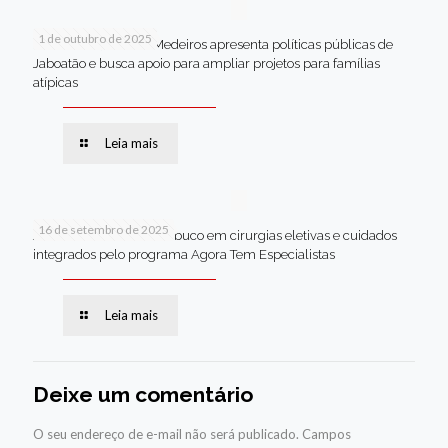
1 de outubro de 2025
Em Brasília, Andréa Medeiros apresenta políticas públicas de
Jaboatão e busca apoio para ampliar projetos para famílias
atípicas
Leia mais
16 de setembro de 2025
Jaboatão lidera Pernambuco em cirurgias eletivas e cuidados
integrados pelo programa Agora Tem Especialistas
Leia mais
Deixe um comentário
O seu endereço de e-mail não será publicado.
Campos