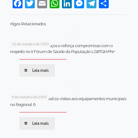
Facebook
Twitter
Email
WhatsApp
LinkedIn
Messenger
Telegram
Share
rtigos Relacionados
11 de outubro de 2025
Jaboatão celebra avanços e reforça compromisso com o
respeito no II Fórum de Saúde da População LGBTQIAPN+
Leia mais
9 de outubro de 2025
Van dos secretários realiza visitas aos equipamentos municipais
na Regional 6
Leia mais