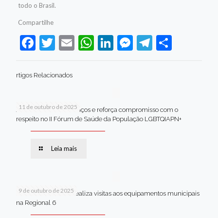
todo o Brasil.
Compartilhe
Facebook
Twitter
Email
WhatsApp
LinkedIn
Messenger
Telegram
Share
rtigos Relacionados
11 de outubro de 2025
Jaboatão celebra avanços e reforça compromisso com o
respeito no II Fórum de Saúde da População LGBTQIAPN+
Leia mais
9 de outubro de 2025
Van dos secretários realiza visitas aos equipamentos municipais
na Regional 6