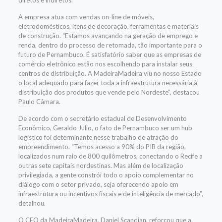
diretos e indiretos.
A empresa atua com vendas on-line de móveis,
eletrodomésticos, itens de decoração, ferramentas e materiais
de construção. “Estamos avançando na geração de emprego e
renda, dentro do processo de retomada, tão importante para o
futuro de Pernambuco. É satisfatório saber que as empresas de
comércio eletrônico estão nos escolhendo para instalar seus
centros de distribuição. A MadeiraMadeira viu no nosso Estado
o local adequado para fazer toda a infraestrutura necessária à
distribuição dos produtos que vende pelo Nordeste”, destacou
Paulo Câmara.
De acordo com o secretário estadual de Desenvolvimento
Econômico, Geraldo Julio, o fato de Pernambuco ser um hub
logístico foi determinante nesse trabalho de atração do
empreendimento. “Temos acesso a 90% do PIB da região,
localizados num raio de 800 quilômetros, conectando o Recife a
outras sete capitais nordestinas. Mas além de localização
privilegiada, a gente constrói todo o apoio complementar no
diálogo com o setor privado, seja oferecendo apoio em
infraestrutura ou incentivos fiscais e de inteligência de mercado”,
detalhou.
O CEO da MadeiraMadeira, Daniel Scandian, reforçou que a