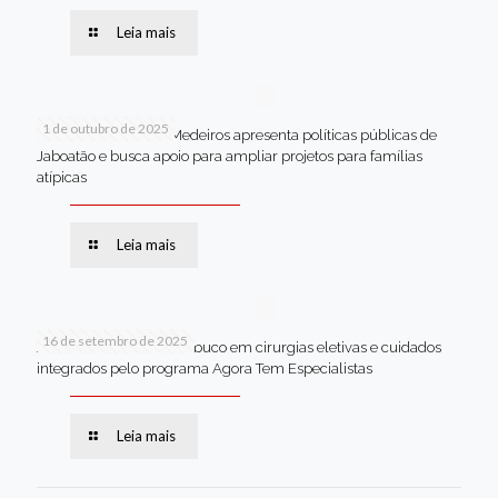
Leia mais
1 de outubro de 2025
Em Brasília, Andréa Medeiros apresenta políticas públicas de
Jaboatão e busca apoio para ampliar projetos para famílias
atípicas
Leia mais
16 de setembro de 2025
Jaboatão lidera Pernambuco em cirurgias eletivas e cuidados
integrados pelo programa Agora Tem Especialistas
Leia mais