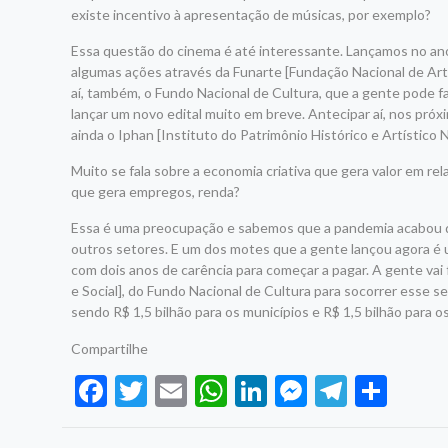
existe incentivo à apresentação de músicas, por exemplo?
Essa questão do cinema é até interessante. Lançamos no a
algumas ações através da Funarte [Fundação Nacional de Ar
aí, também, o Fundo Nacional de Cultura, que a gente pode 
lançar um novo edital muito em breve. Antecipar aí, nos próxi
ainda o Iphan [Instituto do Patrimônio Histórico e Artístic
Muito se fala sobre a economia criativa que gera valor em re
que gera empregos, renda?
Essa é uma preocupação e sabemos que a pandemia acabou de
outros setores. E um dos motes que a gente lançou agora é um
com dois anos de carência para começar a pagar. A gente v
e Social], do Fundo Nacional de Cultura para socorrer esse se
sendo R$ 1,5 bilhão para os municípios e R$ 1,5 bilhão para os
Compartilhe
Facebook
Twitter
Email
WhatsApp
LinkedIn
Messenge
Telegr
Sha