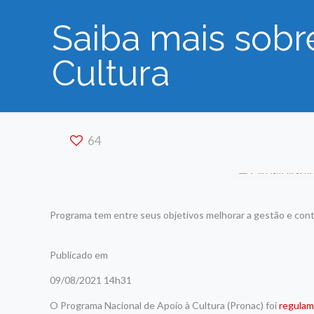
Saiba mais sobr
Cultura
64
Programa tem entre seus objetivos melhorar a gestão e contr
Publicado em
09/08/2021 14h31
O Programa Nacional de Apoio à Cultura (Pronac) foi
regula