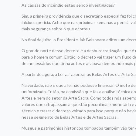
As causas do incêndio estão sendo investigadas?
Sim, a primeira providência que o secretário especial fez foi c
iniciou a perícia. Acho que nas próximas semanas a perícia va
mais segurança sobre o que ocorreu.
No final de julho, o Presidente Jair Bolsonaro editou um de
O grande norte desse decreto é a desburocratização, que é u
para o homem comum. Então, o decreto vai trazer um fluxo de 
desnecessários que tinha antes e acabava demorando mais p
A partir de agora, a Lei vai valorizar as Belas Artes e a Arte 
Na verdade, não é que a lei não pudesse financiar. O mote de
uniformizado. Então, na comissão que faz a análise técnica 
Artes e nem do setor da Arte Sacra. Como todos nós sabemos, 
valores que ultrapassam a questão pecuniária e monetária 
técnico e trazer o decreto voltado para isso porque não havi
nesse segmento de Belas Artes e de Artes Sacras.
Museus e patrimônios históricos tombados também vão ter ve