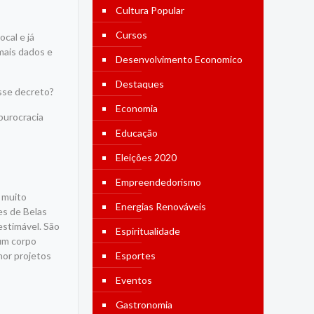
Cultura Popular
Cursos
ocal e já
 mais dados e
Desenvolvimento Economico
Destaques
esse decreto?
Economia
burocracia
Educação
Eleições 2020
Empreendedorismo
a muito
Energias Renováveis
es de Belas
estimável. São
Espiritualidade
gum corpo
hor projetos
Esportes
Eventos
Gastronomia