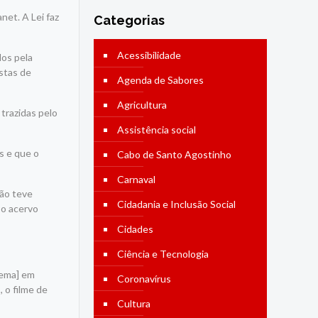
net. A Lei faz
Categorias
Acessibilidade
dos pela
ostas de
Agenda de Sabores
Agricultura
 trazidas pelo
Assistência social
s e que o
Cabo de Santo Agostinho
Carnaval
não teve
Cidadania e Inclusão Social
 o acervo
Cidades
Ciência e Tecnologia
nema] em
Coronavírus
 o filme de
Cultura