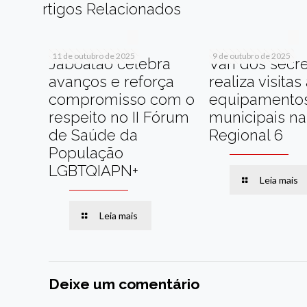
rtigos Relacionados
11 de outubro de 2025
9 de outubro de 2025
Jaboatão celebra
Van dos secre
avanços e reforça
realiza visitas
compromisso com o
equipamento
respeito no II Fórum
municipais na
de Saúde da
Regional 6
População
LGBTQIAPN+
Leia mais
Leia mais
Deixe um comentário