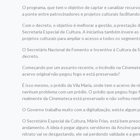
O programa, que tem o objetivo de captar e canalizar recursos
a ponte entre patrocinadores e projetos culturais facilitand
Com o decreto, o objetivo é melhorar a gestão, a prestação d
Secretaria Especial de Cultura. A iniciativa também insere a
projetos culturais para ampliar o acesso a todos os segmentos
O Secretário Nacional de Fomento e Incentivo à Cultura da Se
decreto.
Começando por um assunto recente, o incêndio na Cinemateca
acervo original não pegou fogo e está preservado?
É isso mesmo, o prédio da Vila Maria, onde tem o acervo de n
nenhum problema com um prédio. O prédio que pegou fogo foi
realmente da Cinemateca está preservado e não sofreu nen
O Governo trabalha muito com a digitalização, existe algum p
O Secretário Especial da Cultura, Mário Frias, está bem pre
andamento. A ideia é pegar alguns servidores da Ancine para
nitrato vai se desgastando, ele vai perdendo validade e a ge