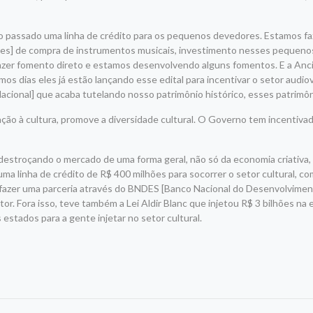
no passado uma linha de crédito para os pequenos devedores. Estamos 
tes] de compra de instrumentos musicais, investimento nesses pequenos
fazer fomento direto e estamos desenvolvendo alguns fomentos. E a Anci
mos dias eles já estão lançando esse edital para incentivar o setor audio
o Nacional] que acaba tutelando nosso patrimônio histórico, esses patrim
lação à cultura, promove a diversidade cultural. O Governo tem incentiva
stroçando o mercado de uma forma geral, não só da economia criativa,
a linha de crédito de R$ 400 milhões para socorrer o setor cultural, com
ai fazer uma parceria através do BNDES [Banco Nacional do Desenvolvim
tor. Fora isso, teve também a Lei Aldir Blanc que injetou R$ 3 bilhões na
 estados para a gente injetar no setor cultural.
r
am
re