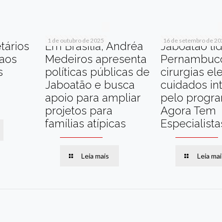
1 de outubro de 2025
16 de setembro de 2
tários
Em Brasília, Andréa
Jaboatão li
 aos
Medeiros apresenta
Pernambuc
s
políticas públicas de
cirurgias el
Jaboatão e busca
cuidados in
apoio para ampliar
pelo progr
projetos para
Agora Tem
famílias atípicas
Especialista
Leia mais
Leia mai