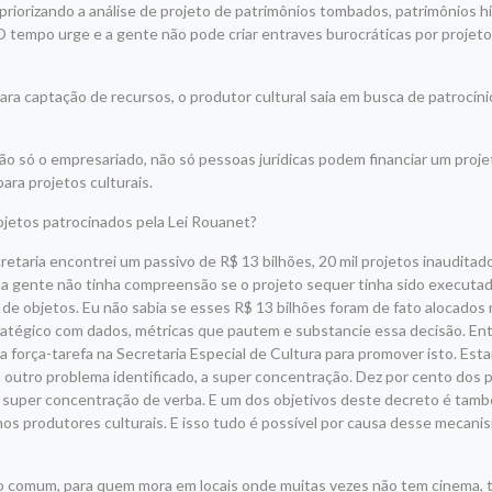
priorizando a análise de projeto de patrimônios tombados, patrimônios hi
 tempo urge e a gente não pode criar entraves burocráticas por projet
ra captação de recursos, o produtor cultural saia em busca de patrocíni
ão só o empresariado, não só pessoas jurídicas podem financiar um proj
ra projetos culturais.
rojetos patrocinados pela Lei Rouanet?
etaria encontrei um passivo de R$ 13 bilhões, 20 mil projetos inauditad
, a gente não tinha compreensão se o projeto sequer tinha sido executad
 de objetos. Eu não sabia se esses R$ 13 bilhões foram de fato alocados n
ratégico com dados, métricas que pautem e substancie essa decisão. Entã
a força-tarefa na Secretaria Especial de Cultura para promover isto. Es
m outro problema identificado, a super concentração. Dez por cento dos
a super concentração de verba. E um dos objetivos deste decreto é tam
nos produtores culturais. E isso tudo é possível por causa desse mecani
dão comum, para quem mora em locais onde muitas vezes não tem cinema, 