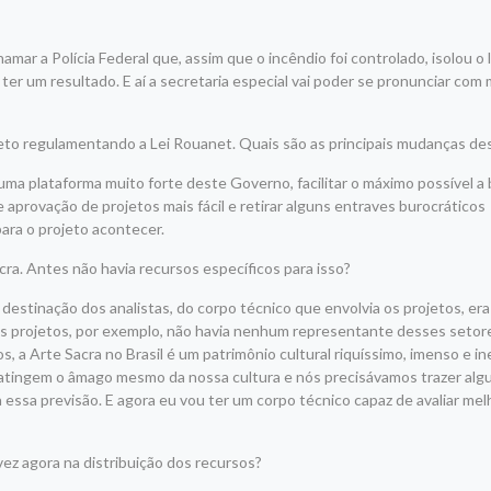
hamar a Polícia Federal que, assim que o incêndio foi controlado, isolou o l
i ter um resultado. E aí a secretaria especial vai poder se pronunciar com
creto regulamentando a Lei Rouanet. Quais são as principais mudanças d
ma plataforma muito forte deste Governo, facilitar o máximo possível a 
aprovação de projetos mais fácil e retirar alguns entraves burocráticos
ara o projeto acontecer.
Sacra. Antes não havia recursos específicos para isso?
 destinação dos analistas, do corpo técnico que envolvia os projetos, er
dos projetos, por exemplo, não havia nenhum representante desses setor
a Arte Sacra no Brasil é um patrimônio cultural riquíssimo, imenso e in
e atingem o âmago mesmo da nossa cultura e nós precisávamos trazer al
a essa previsão. E agora eu vou ter um corpo técnico capaz de avaliar mel
z agora na distribuição dos recursos?