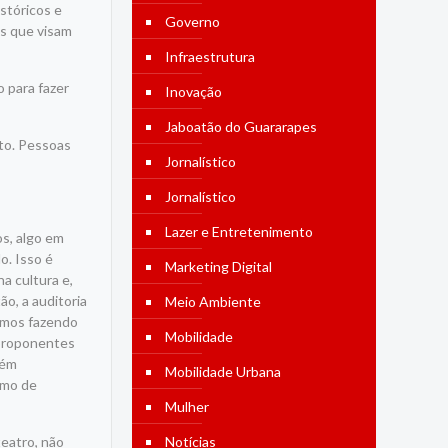
stóricos e
Governo
os que visam
Infraestrutura
o para fazer
Inovação
Jaboatão do Guararapes
eto. Pessoas
Jornalístico
Jornalístico
Lazer e Entretenimento
os, algo em
o. Isso é
Marketing Digital
a cultura e,
o, a auditoria
Meio Ambiente
tamos fazendo
Mobilidade
 proponentes
bém
Mobilidade Urbana
smo de
Mulher
teatro, não
Notícias