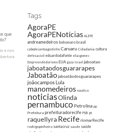
Tags
AgoraPE
AgoraPENotícias
te que
ALEPE
do?
andreamedeiros
bolsonaro
brasil
Caruaru
cultura
Cidadania
cabodesantoagostinho
ão e nos
eduardodafonte
defesacivil
eliasgomes
obertura
jaboatao
EUA
Empreendedorismo
gaza
Israel
jaboataodosguararapes
Jaboatão
jaboatãodosguararapes
joãocampos
Lula
manomedeiros
nautico
noticias
Olinda
pernambuco
Petrolina
pp
prefeituradorecife
Prefeitura
pt
PSB
Recife
raquellyra
riomarRecife
santacruz
rodrigopinheiro
saúde
saude