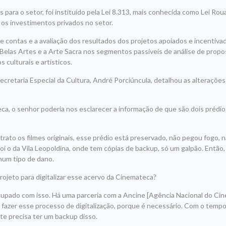
 para o setor, foi instituído pela Lei 8.313, mais conhecida como Lei Roua
o os investimentos privados no setor.
e contas e a avaliação dos resultados dos projetos apoiados e incentiva
s Belas Artes e a Arte Sacra nos segmentos passíveis de análise de prop
 culturais e artísticos.
cretaria Especial da Cultura, André Porciúncula, detalhou as alterações
, o senhor poderia nos esclarecer a informação de que são dois prédio
itrato os filmes originais, esse prédio está preservado, não pegou fogo, 
 o da Vila Leopoldina, onde tem cópias de backup, só um galpão. Então,
hum tipo de dano.
rojeto para digitalizar esse acervo da Cinemateca?
ocupado com isso. Há uma parceria com a Ancine [Agência Nacional do Ci
 fazer esse processo de digitalização, porque é necessário. Com o tempo,
nte precisa ter um backup disso.