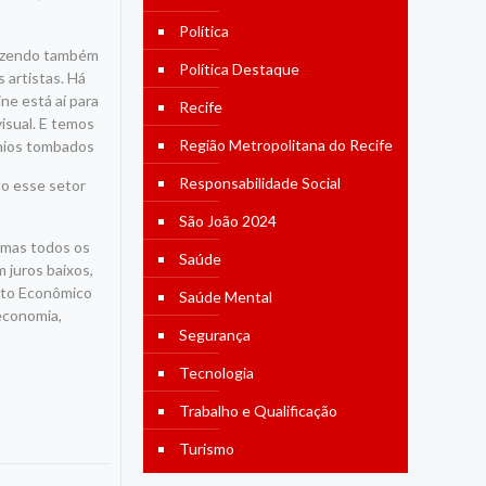
Política
fazendo também
Política Destaque
 artistas. Há
ne está aí para
Recife
visual. E temos
Região Metropolitana do Recife
ônios tombados
Responsabilidade Social
do esse setor
São João 2024
 mas todos os
Saúde
 juros baixos,
ento Econômico
Saúde Mental
 economia,
Segurança
Tecnologia
Trabalho e Qualificação
Turismo