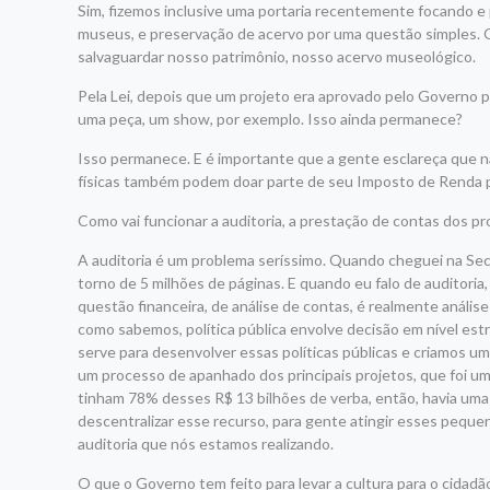
Sim, fizemos inclusive uma portaria recentemente focando e 
museus, e preservação de acervo por uma questão simples. O
salvaguardar nosso patrimônio, nosso acervo museológico.
Pela Lei, depois que um projeto era aprovado pelo Governo pa
uma peça, um show, por exemplo. Isso ainda permanece?
Isso permanece. E é importante que a gente esclareça que n
físicas também podem doar parte de seu Imposto de Renda pa
Como vai funcionar a auditoria, a prestação de contas dos p
A auditoria é um problema seríssimo. Quando cheguei na Secr
torno de 5 milhões de páginas. E quando eu falo de auditoria
questão financeira, de análise de contas, é realmente análise
como sabemos, política pública envolve decisão em nível est
serve para desenvolver essas políticas públicas e criamos um
um processo de apanhado dos principais projetos, que foi u
tinham 78% desses R$ 13 bilhões de verba, então, havia um
descentralizar esse recurso, para gente atingir esses peque
auditoria que nós estamos realizando.
O que o Governo tem feito para levar a cultura para o cida