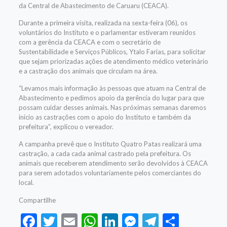
da Central de Abastecimento de Caruaru (CEACA).
Durante a primeira visita, realizada na sexta-feira (06), os
voluntários do Instituto e o parlamentar estiveram reunidos
com a gerência da CEACA e com o secretário de
Sustentabilidade e Serviços Públicos, Ytalo Farias, para solicitar
que sejam priorizadas ações de atendimento médico veterinário
e a castração dos animais que circulam na área.
“Levamos mais informação às pessoas que atuam na Central de
Abastecimento e pedimos apoio da gerência do lugar para que
possam cuidar desses animais. Nas próximas semanas daremos
início as castrações com o apoio do Instituto e também da
prefeitura”, explicou o vereador.
A campanha prevê que o Instituto Quatro Patas realizará uma
castração, a cada cada animal castrado pela prefeitura. Os
animais que receberem atendimento serão devolvidos à CEACA
para serem adotados voluntariamente pelos comerciantes do
local.
Compartilhe
Facebook
Twitter
Email
WhatsApp
LinkedIn
Messenger
Telegram
Share