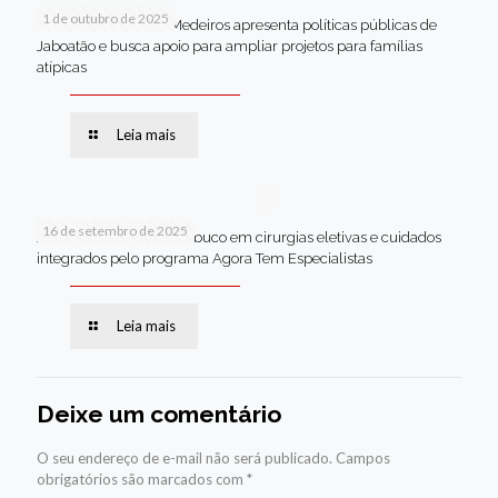
1 de outubro de 2025
Em Brasília, Andréa Medeiros apresenta políticas públicas de
Jaboatão e busca apoio para ampliar projetos para famílias
atípicas
Leia mais
16 de setembro de 2025
Jaboatão lidera Pernambuco em cirurgias eletivas e cuidados
integrados pelo programa Agora Tem Especialistas
Leia mais
Deixe um comentário
O seu endereço de e-mail não será publicado.
Campos
obrigatórios são marcados com
*