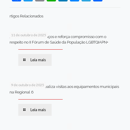
rtigos Relacionados
11 de outubro de 2025
Jaboatão celebra avanços e reforça compromisso com o
respeito no II Fórum de Saúde da População LGBTQIAPN+
Leia mais
9 de outubro de 2025
Van dos secretários realiza visitas aos equipamentos municipais
na Regional 6
Leia mais