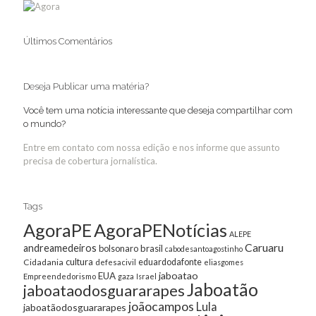
Últimos Comentários
Deseja Publicar uma matéria?
Você tem uma notícia interessante que deseja compartilhar com
o mundo?
Entre em contato com nossa edição e nos informe que assunto
precisa de cobertura jornalística.
Tags
AgoraPE
AgoraPENotícias
ALEPE
Caruaru
andreamedeiros
bolsonaro
brasil
cabodesantoagostinho
cultura
Cidadania
eduardodafonte
defesacivil
eliasgomes
jaboatao
EUA
Empreendedorismo
gaza
Israel
Jaboatão
jaboataodosguararapes
joãocampos
Lula
jaboatãodosguararapes