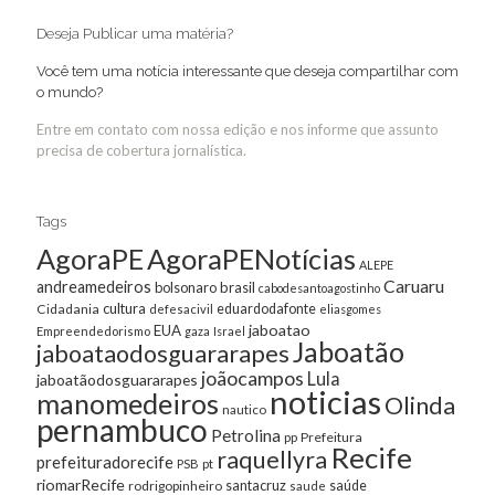
Deseja Publicar uma matéria?
Você tem uma notícia interessante que deseja compartilhar com
o mundo?
Entre em contato com nossa edição e nos informe que assunto
precisa de cobertura jornalística.
Tags
AgoraPE
AgoraPENotícias
ALEPE
Caruaru
andreamedeiros
bolsonaro
brasil
cabodesantoagostinho
cultura
Cidadania
eduardodafonte
defesacivil
eliasgomes
jaboatao
EUA
Empreendedorismo
gaza
Israel
Jaboatão
jaboataodosguararapes
joãocampos
Lula
jaboatãodosguararapes
noticias
manomedeiros
Olinda
nautico
pernambuco
Petrolina
Prefeitura
pp
Recife
raquellyra
prefeituradorecife
pt
PSB
riomarRecife
santacruz
rodrigopinheiro
saúde
saude