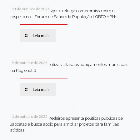
11 de outubro de 2025
Jaboatão celebra avanços e reforça compromisso com o
respeito no II Fórum de Saúde da População LGBTQIAPN+
Leia mais
9 de outubro de 2025
Van dos secretários realiza visitas aos equipamentos municipais
na Regional 6
Leia mais
1 de outubro de 2025
Em Brasília, Andréa Medeiros apresenta políticas públicas de
Jaboatão e busca apoio para ampliar projetos para famílias
atípicas