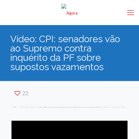
Vídeo: CPI: senadores vão
ao Supremo contra
inquérito da PF sobre
supostos vazamentos
22