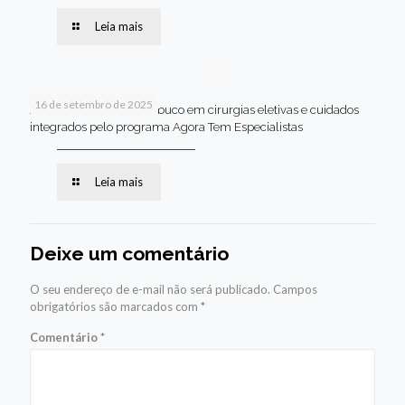
Leia mais
16 de setembro de 2025
Jaboatão lidera Pernambuco em cirurgias eletivas e cuidados
integrados pelo programa Agora Tem Especialistas
Leia mais
Deixe um comentário
O seu endereço de e-mail não será publicado.
Campos
obrigatórios são marcados com
*
Comentário
*