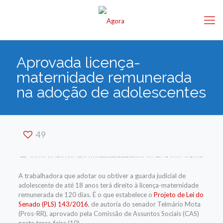
Aprovada licença-
maternidade remunerada
na adoção de adolescentes
49
A trabalhadora que adotar ou obtiver a guarda judicial de
adolescente de até 18 anos terá direito à licença-maternidade
remunerada de 120 dias. É o que estabelece o
Projeto de Lei do
Senado (PLS) 143/2016
, de autoria do senador Telmário Mota
(Pros-RR), aprovado pela Comissão de Assuntos Sociais (CAS)