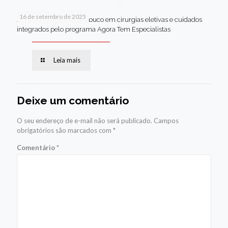
16 de setembro de 2025
Jaboatão lidera Pernambuco em cirurgias eletivas e cuidados
integrados pelo programa Agora Tem Especialistas
Leia mais
Deixe um comentário
O seu endereço de e-mail não será publicado.
Campos
obrigatórios são marcados com
*
Comentário
*