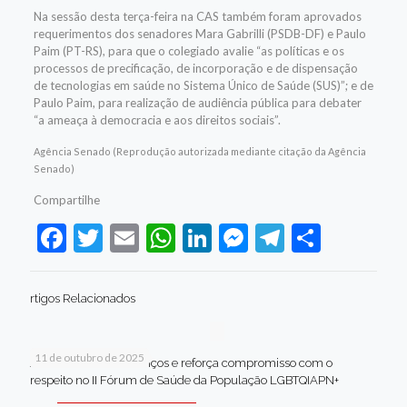
Na sessão desta terça-feira na CAS também foram aprovados
requerimentos dos senadores Mara Gabrilli (PSDB-DF) e Paulo
Paim (PT-RS), para que o colegiado avalie “as políticas e os
processos de precificação, de incorporação e de dispensação
de tecnologias em saúde no Sistema Único de Saúde (SUS)”; e de
Paulo Paim, para realização de audiência pública para debater
“a ameaça à democracia e aos direitos sociais”.
Agência Senado (Reprodução autorizada mediante citação da Agência
Senado)
Compartilhe
Facebook
Twitter
Email
WhatsApp
LinkedIn
Messenger
Telegram
Share
rtigos Relacionados
11 de outubro de 2025
Jaboatão celebra avanços e reforça compromisso com o
respeito no II Fórum de Saúde da População LGBTQIAPN+