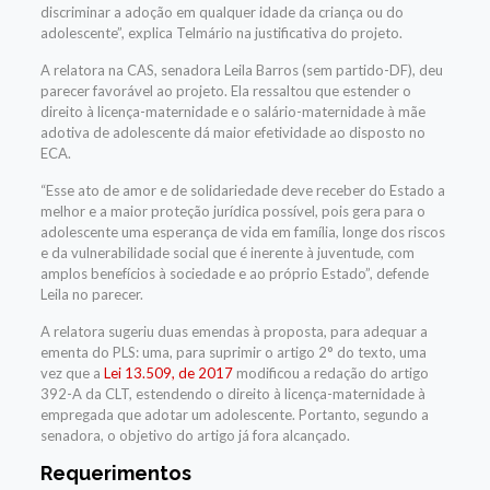
discriminar a adoção em qualquer idade da criança ou do
adolescente”, explica Telmário na justificativa do projeto.
A relatora na CAS, senadora Leila Barros (sem partido-DF), deu
parecer favorável ao projeto. Ela ressaltou que estender o
direito à licença-maternidade e o salário-maternidade à mãe
adotiva de adolescente dá maior efetividade ao disposto no
ECA.
“Esse ato de amor e de solidariedade deve receber do Estado a
melhor e a maior proteção jurídica possível, pois gera para o
adolescente uma esperança de vida em família, longe dos riscos
e da vulnerabilidade social que é inerente à juventude, com
amplos benefícios à sociedade e ao próprio Estado”, defende
Leila no parecer.
A relatora sugeriu duas emendas à proposta, para adequar a
ementa do PLS: uma, para suprimir o artigo 2° do texto, uma
vez que a
Lei 13.509, de 2017
modificou a redação do artigo
392-A da CLT, estendendo o direito à licença-maternidade à
empregada que adotar um adolescente. Portanto, segundo a
senadora, o objetivo do artigo já fora alcançado.
Requerimentos