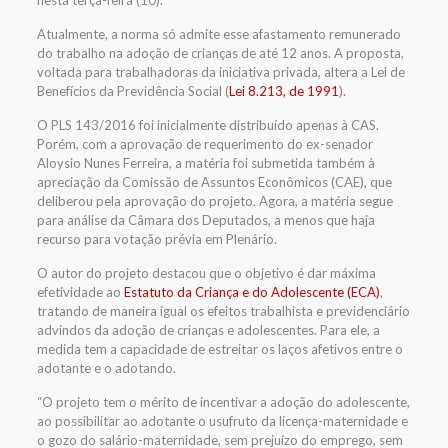
nesta terça-feira (10).
Atualmente, a norma só admite esse afastamento remunerado
do trabalho na adoção de crianças de até 12 anos. A proposta,
voltada para trabalhadoras da iniciativa privada, altera a Lei de
Benefícios da Previdência Social (
Lei 8.213, de 1991
).
O PLS 143/2016 foi inicialmente distribuído apenas à CAS.
Porém, com a aprovação de requerimento do ex-senador
Aloysio Nunes Ferreira, a matéria foi submetida também à
apreciação da Comissão de Assuntos Econômicos (CAE), que
deliberou pela aprovação do projeto. Agora, a matéria segue
para análise da Câmara dos Deputados, a menos que haja
recurso para votação prévia em Plenário.
O autor do projeto destacou que o objetivo é dar máxima
efetividade ao
Estatuto da Criança e do Adolescente (ECA)
,
tratando de maneira igual os efeitos trabalhista e previdenciário
advindos da adoção de crianças e adolescentes. Para ele, a
medida tem a capacidade de estreitar os laços afetivos entre o
adotante e o adotando.
“O projeto tem o mérito de incentivar a adoção do adolescente,
ao possibilitar ao adotante o usufruto da licença-maternidade e
o gozo do salário-maternidade, sem prejuízo do emprego, sem