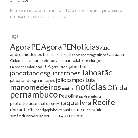
o mundo?
Entre em contato com nossa edição e nos informe que assunto
precisa de cobertura jornalística.
Tags
AgoraPE
AgoraPENotícias
ALEPE
Caruaru
andreamedeiros
bolsonaro
brasil
cabodesantoagostinho
cultura
Cidadania
eduardodafonte
defesacivil
eliasgomes
jaboatao
EUA
Empreendedorismo
gaza
Israel
Jaboatão
jaboataodosguararapes
joãocampos
Lula
jaboatãodosguararapes
noticias
manomedeiros
Olinda
nautico
pernambuco
Petrolina
Prefeitura
pp
Recife
raquellyra
prefeituradorecife
pt
PSB
riomarRecife
santacruz
rodrigopinheiro
saúde
saude
turismo
simãodurando
sport
tecnologia