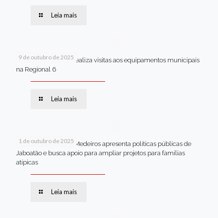
Leia mais
9 de outubro de 2025
Van dos secretários realiza visitas aos equipamentos municipais
na Regional 6
Leia mais
1 de outubro de 2025
Em Brasília, Andréa Medeiros apresenta políticas públicas de
Jaboatão e busca apoio para ampliar projetos para famílias
atípicas
Leia mais