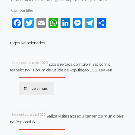
Compartilhe
Facebook
Twitter
Email
WhatsApp
LinkedIn
Messenger
Telegram
Share
rtigos Relacionados
11 de outubro de 2025
Jaboatão celebra avanços e reforça compromisso com o
respeito no II Fórum de Saúde da População LGBTQIAPN+
Leia mais
9 de outubro de 2025
Van dos secretários realiza visitas aos equipamentos municipais
na Regional 6