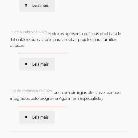
Leia mais
1 de outubro de 2025
Em Brasília, Andréa Medeiros apresenta políticas públicas de
Jaboatão e busca apoio para ampliar projetos para famílias
atípicas
Leia mais
16 de setembro de 2025
Jaboatão lidera Pernambuco em cirurgias eletivas e cuidados
integrados pelo programa Agora Tem Especialistas
Leia mais