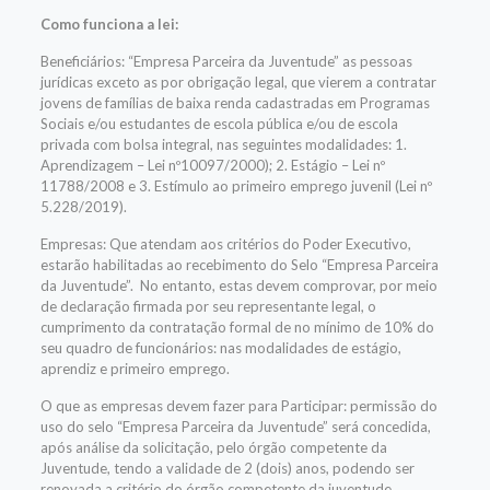
Como funciona a lei:
Beneficiários: “Empresa Parceira da Juventude” as pessoas
jurídicas exceto as por obrigação legal, que vierem a contratar
jovens de famílias de baixa renda cadastradas em Programas
Sociais e/ou estudantes de escola pública e/ou de escola
privada com bolsa integral, nas seguintes modalidades: 1.
Aprendizagem – Lei nº10097/2000); 2. Estágio – Lei nº
11788/2008 e 3. Estímulo ao primeiro emprego juvenil (Lei nº
5.228/2019).
Empresas: Que atendam aos critérios do Poder Executivo,
estarão habilitadas ao recebimento do Selo “Empresa Parceira
da Juventude”. No entanto, estas devem comprovar, por meio
de declaração firmada por seu representante legal, o
cumprimento da contratação formal de no mínimo de 10% do
seu quadro de funcionários: nas modalidades de estágio,
aprendiz e primeiro emprego.
O que as empresas devem fazer para Participar: permissão do
uso do selo “Empresa Parceira da Juventude” será concedida,
após análise da solicitação, pelo órgão competente da
Juventude, tendo a validade de 2 (dois) anos, podendo ser
renovada a critério do órgão competente da juventude.