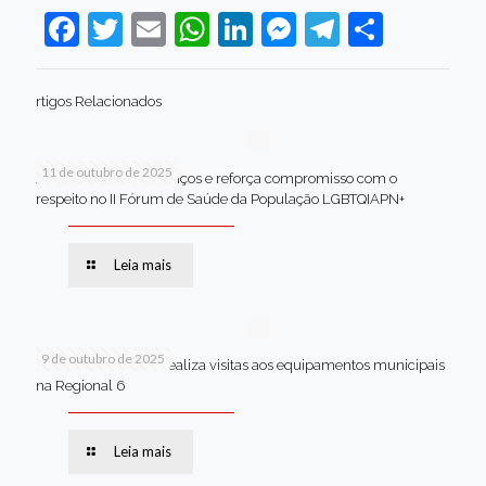
Facebook
Twitter
Email
WhatsApp
LinkedIn
Messenger
Telegram
Share
rtigos Relacionados
11 de outubro de 2025
Jaboatão celebra avanços e reforça compromisso com o
respeito no II Fórum de Saúde da População LGBTQIAPN+
Leia mais
9 de outubro de 2025
Van dos secretários realiza visitas aos equipamentos municipais
na Regional 6
Leia mais