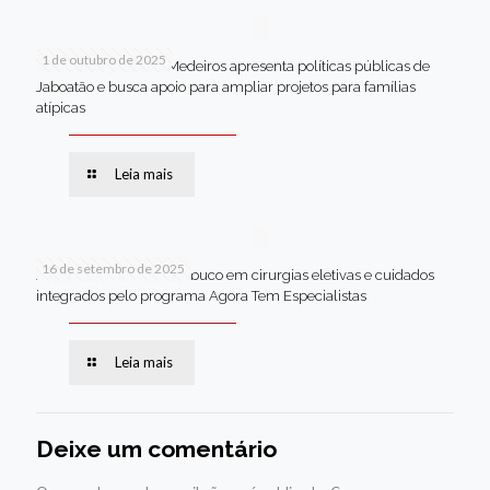
1 de outubro de 2025
Em Brasília, Andréa Medeiros apresenta políticas públicas de
Jaboatão e busca apoio para ampliar projetos para famílias
atípicas
Leia mais
16 de setembro de 2025
Jaboatão lidera Pernambuco em cirurgias eletivas e cuidados
integrados pelo programa Agora Tem Especialistas
Leia mais
Deixe um comentário