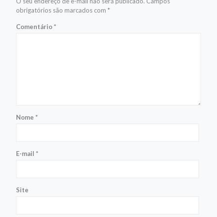
O seu endereço de e-mail não será publicado.
Campos
obrigatórios são marcados com
*
Comentário
*
Nome
*
E-mail
*
Site