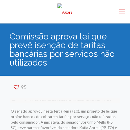
Comissão aprova lei que
prevê isenção de tarifas
bancárias por serviços não
utilizados
95
O senado aprovou nesta terça-feira (10), um projeto de lei que
proíbe bancos de cobrarem tarifas por serviços não utilizados
pelo consumidor. A iniciativa, do senador Jorginho Mello (PL-
SC), teve parecer favorável da senadora Kátia Abreu (PP-TO) e