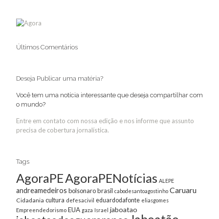
Últimos Comentários
Deseja Publicar uma matéria?
Você tem uma notícia interessante que deseja compartilhar com
o mundo?
Entre em contato com nossa edição e nos informe que assunto
precisa de cobertura jornalística.
Tags
AgoraPE
AgoraPENotícias
ALEPE
Caruaru
andreamedeiros
bolsonaro
brasil
cabodesantoagostinho
cultura
Cidadania
eduardodafonte
defesacivil
eliasgomes
jaboatao
EUA
Empreendedorismo
gaza
Israel