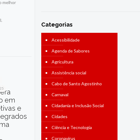
o melhor
l.
Categorias
Acessibilidade
Agenda de Sabores
Agricultura
Assistência social
Cabo de Santo Agostinho
025
dera
Carnaval
o em
Cidadania e Inclusão Social
etivas e
tegrados
Cidades
ama
Ciência e Tecnologia
Coronavírus