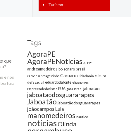
Turismo
Tags
AgoraPE
AgoraPENotícias
te que
ALEPE
do?
andreamedeiros
bolsonaro
brasil
Caruaru
cultura
Cidadania
cabodesantoagostinho
ão e nos
eduardodafonte
defesacivil
eliasgomes
obertura
jaboatao
EUA
Empreendedorismo
gaza
Israel
jaboataodosguararapes
Jaboatão
jaboatãodosguararapes
joãocampos
Lula
manomedeiros
nautico
noticias
Olinda
pernambuco