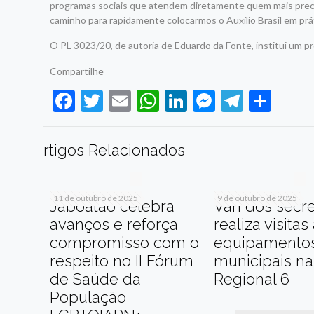
programas sociais que atendem diretamente quem mais preci
caminho para rapidamente colocarmos o Auxílio Brasil em prát
O PL 3023/20, de autoria de Eduardo da Fonte, institui um pro
Compartilhe
Facebook
Twitter
Email
WhatsApp
LinkedIn
Messenge
Telegr
Sha
rtigos Relacionados
11 de outubro de 2025
9 de outubro de 2025
Jaboatão celebra
Van dos secre
avanços e reforça
realiza visitas
compromisso com o
equipamento
respeito no II Fórum
municipais na
de Saúde da
Regional 6
População