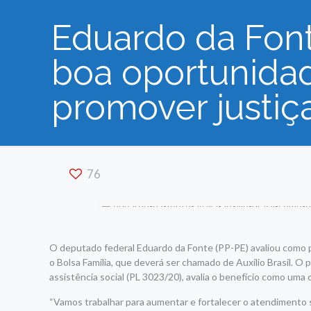
Eduardo da Font
boa oportunidad
promover justiça
76
O deputado federal Eduardo da Fonte (PP-PE) avaliou como po
o Bolsa Família, que deverá ser chamado de Auxílio Brasil. O
assistência social (PL 3023/20), avalia o benefício como um
“Vamos trabalhar para aumentar e fortalecer o atendimento s