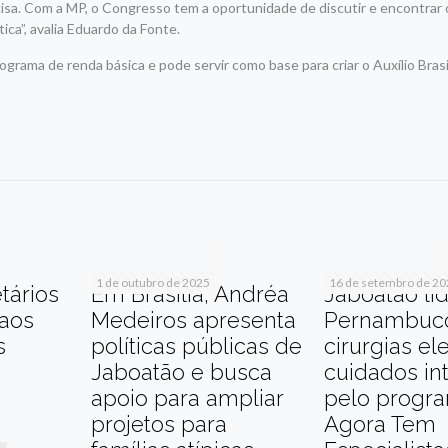
sa. Com a MP, o Congresso tem a oportunidade de discutir e encontrar 
ica”, avalia Eduardo da Fonte.
grama de renda básica e pode servir como base para criar o Auxílio Brasi
r
am
re
1 de outubro de 2025
16 de setembro de 2
tários
Em Brasília, Andréa
Jaboatão li
 aos
Medeiros apresenta
Pernambuc
s
políticas públicas de
cirurgias el
Jaboatão e busca
cuidados in
apoio para ampliar
pelo progr
projetos para
Agora Tem