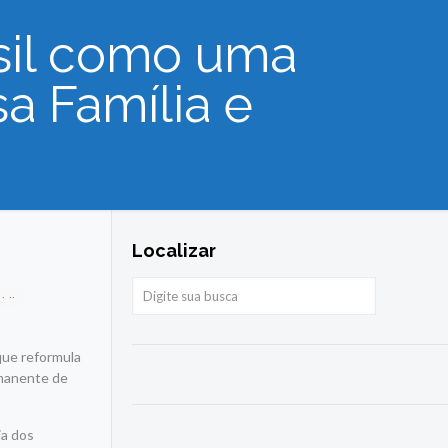
asil como uma
a Família e
Localizar
que reformula
rmanente de
ia dos