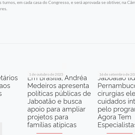
is turnos, em cada casa do Congresso, e será aprovada se obtiver, na Câ
res.
r
am
re
1 de outubro de 2025
16 de setembro de 2
tários
Em Brasília, Andréa
Jaboatão li
 aos
Medeiros apresenta
Pernambuc
s
políticas públicas de
cirurgias el
Jaboatão e busca
cuidados in
apoio para ampliar
pelo progr
projetos para
Agora Tem
famílias atípicas
Especialista