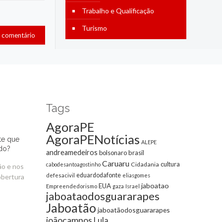
Trabalho e Qualificação
Turismo
Tags
AgoraPE
AgoraPENotícias
te que
ALEPE
do?
andreamedeiros
bolsonaro
brasil
Caruaru
cultura
Cidadania
cabodesantoagostinho
ão e nos
eduardodafonte
defesacivil
eliasgomes
obertura
jaboatao
EUA
Empreendedorismo
gaza
Israel
jaboataodosguararapes
Jaboatão
jaboatãodosguararapes
joãocampos
Lula