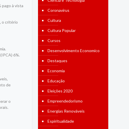
Ciência e Tecnologia
 pago à vista
Coronavírus
Cultura
 o critério
Cultura Popular
Cursos
mia.
Desenvolvimento Economico
 (IPCA) 6%.
Destaques
Economia
veis,
Educação
nto de
Eleições 2020
Empreendedorismo
lerar o
rais.
Energias Renováveis
Espiritualidade