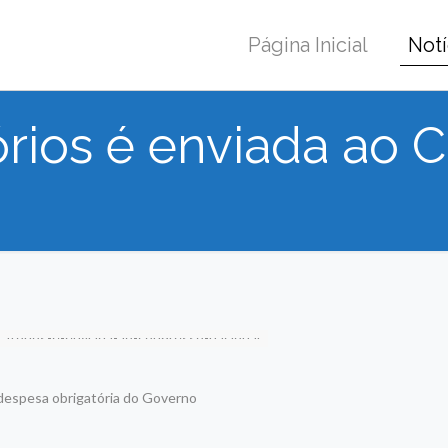
Página Inicial
Notí
rios é enviada ao 
despesa obrigatória do Governo