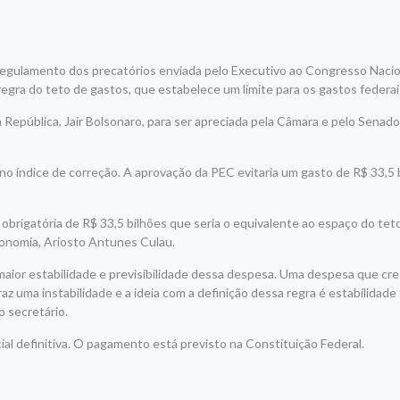
regulamento dos precatórios enviada pelo Executivo ao Congresso Naci
egra do teto de gastos, que estabelece um limite para os gastos federai
 República, Jair Bolsonaro, para ser apreciada pela Câmara e pelo Senado.
o índice de correção. A aprovação da PEC evitaria um gasto de R$ 33,5 
rigatória de R$ 33,5 bilhões que seria o equivalente ao espaço do teto
conomia, Ariosto Antunes Culau.
aior estabilidade e previsibilidade dessa despesa. Uma despesa que cr
az uma instabilidade e a ideia com a definição dessa regra é estabilidade
o secretário.
ial definitiva. O pagamento está previsto na Constituição Federal.