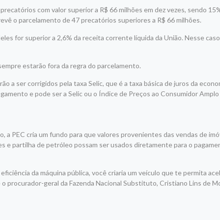
recatórios com valor superior a R$ 66 milhões em dez vezes, sendo 15%
revê o parcelamento de 47 precatórios superiores a R$ 66 milhões.
es for superior a 2,6% da receita corrente líquida da União. Nesse caso,
 sempre estarão fora da regra do parcelamento.
o a ser corrigidos pela taxa Selic, que é a taxa básica de juros da econo
agamento e pode ser a Selic ou o Índice de Preços ao Consumidor Amplo
ão, a PEC cria um fundo para que valores provenientes das vendas de imó
s e partilha de petróleo possam ser usados diretamente para o pagame
eficiência da máquina pública, você criaria um veículo que te permita ace
o procurador-geral da Fazenda Nacional Substituto, Cristiano Lins de Mo