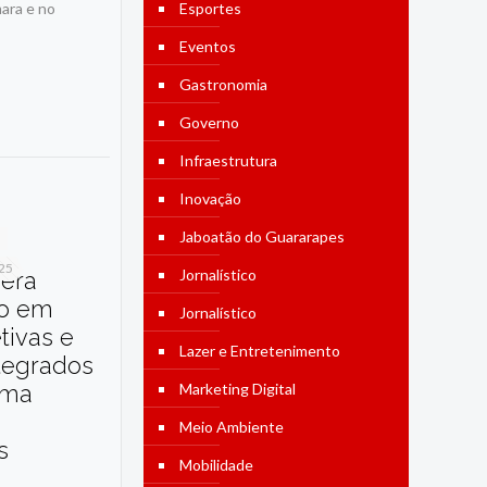
mara e no
Esportes
Eventos
Gastronomia
Governo
Infraestrutura
Inovação
Jaboatão do Guararapes
025
Jornalístico
dera
o em
Jornalístico
etivas e
Lazer e Entretenimento
tegrados
ama
Marketing Digital
Meio Ambiente
s
Mobilidade