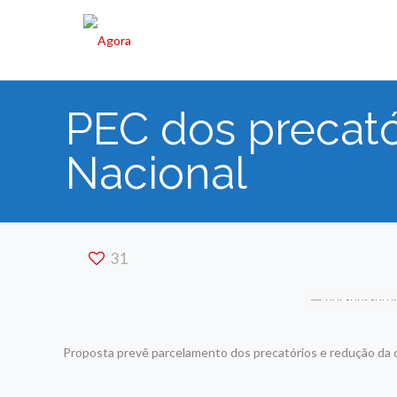
PEC dos precató
Nacional
31
Proposta prevê parcelamento dos precatórios e redução da 