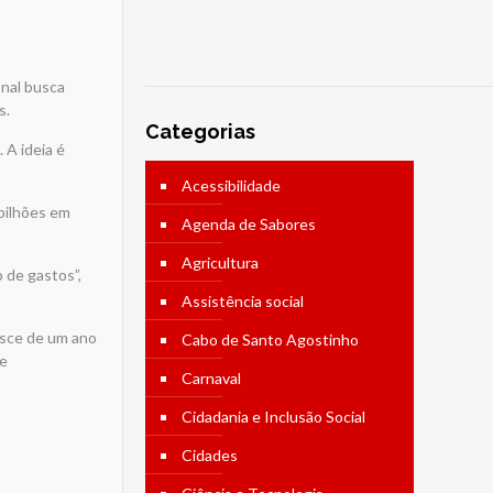
onal busca
s.
Categorias
 A ideia é
Acessibilidade
bilhões em
Agenda de Sabores
Agricultura
 de gastos”,
Assistência social
esce de um ano
Cabo de Santo Agostinho
 e
Carnaval
Cidadania e Inclusão Social
Cidades