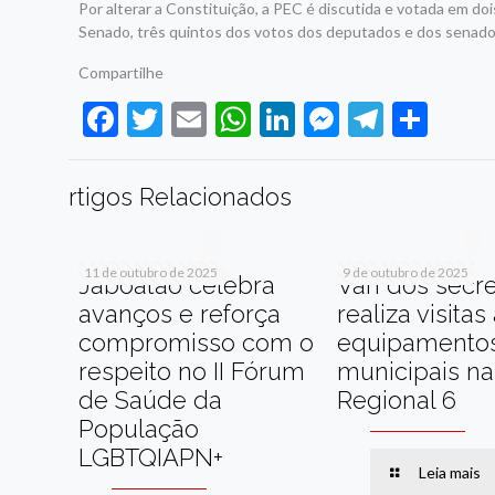
Por alterar a Constituição, a PEC é discutida e votada em do
Senado, três quintos dos votos dos deputados e dos senado
Compartilhe
Facebook
Twitter
Email
WhatsApp
LinkedIn
Messenge
Telegr
Sha
rtigos Relacionados
11 de outubro de 2025
9 de outubro de 2025
Jaboatão celebra
Van dos secre
avanços e reforça
realiza visitas
compromisso com o
equipamento
respeito no II Fórum
municipais na
de Saúde da
Regional 6
População
LGBTQIAPN+
Leia mais