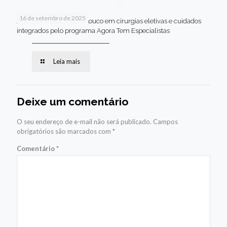
16 de setembro de 2025
Jaboatão lidera Pernambuco em cirurgias eletivas e cuidados
integrados pelo programa Agora Tem Especialistas
Leia mais
Deixe um comentário
O seu endereço de e-mail não será publicado.
Campos
obrigatórios são marcados com
*
Comentário
*