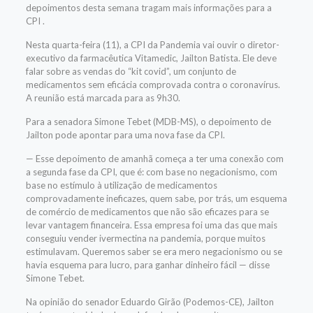
depoimentos desta semana tragam mais informações para a
CPI .
Nesta quarta-feira (11), a CPI da Pandemia vai ouvir o diretor-
executivo da farmacêutica Vitamedic, Jailton Batista. Ele deve
falar sobre as vendas do “kit covid”, um conjunto de
medicamentos sem eficácia comprovada contra o coronavírus.
A reunião está marcada para as 9h30.
Para a senadora Simone Tebet (MDB-MS), o depoimento de
Jailton pode apontar para uma nova fase da CPI.
— Esse depoimento de amanhã começa a ter uma conexão com
a segunda fase da CPI, que é: com base no negacionismo, com
base no estímulo à utilização de medicamentos
comprovadamente ineficazes, quem sabe, por trás, um esquema
de comércio de medicamentos que não são eficazes para se
levar vantagem financeira. Essa empresa foi uma das que mais
conseguiu vender ivermectina na pandemia, porque muitos
estimulavam. Queremos saber se era mero negacionismo ou se
havia esquema para lucro, para ganhar dinheiro fácil — disse
Simone Tebet.
Na opinião do senador Eduardo Girão (Podemos-CE), Jailton