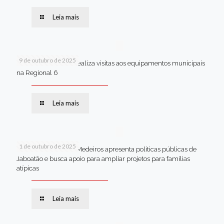
Leia mais
9 de outubro de 2025
Van dos secretários realiza visitas aos equipamentos municipais
na Regional 6
Leia mais
1 de outubro de 2025
Em Brasília, Andréa Medeiros apresenta políticas públicas de
Jaboatão e busca apoio para ampliar projetos para famílias
atípicas
Leia mais