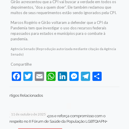
Girão acrescentou que a CPI vai buscar a verdade em todos os
depoimentos, “doa a quem doer”. Ele também reclamou que
muitos de seus requerimentos estão sendo ignorados pela CPI.
Marcos Rogério e Girão voltaram a defender que a CPI da
Pandemia tem que investigar o uso dos recursos federais
repassados para estados e municípios para o combate à
pandemia.
Agência Senado (Reprodução autorizada mediante citação da Agência
Senado)
Compartilhe
Facebook
Twitter
Email
WhatsApp
LinkedIn
Messenger
Telegram
Share
rtigos Relacionados
11 de outubro de 2025
Jaboatão celebra avanços e reforça compromisso com o
respeito no II Fórum de Saúde da População LGBTQIAPN+