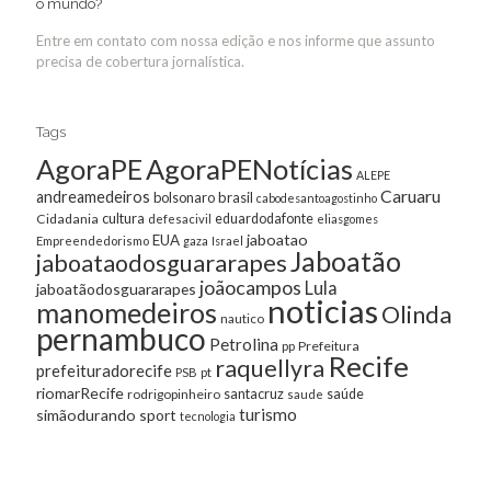
o mundo?
Entre em contato com nossa edição e nos informe que assunto
precisa de cobertura jornalística.
Tags
AgoraPE
AgoraPENotícias
ALEPE
Caruaru
andreamedeiros
bolsonaro
brasil
cabodesantoagostinho
cultura
Cidadania
eduardodafonte
defesacivil
eliasgomes
jaboatao
EUA
Empreendedorismo
gaza
Israel
Jaboatão
jaboataodosguararapes
joãocampos
Lula
jaboatãodosguararapes
noticias
manomedeiros
Olinda
nautico
pernambuco
Petrolina
Prefeitura
pp
Recife
raquellyra
prefeituradorecife
pt
PSB
riomarRecife
santacruz
rodrigopinheiro
saúde
saude
turismo
simãodurando
sport
tecnologia