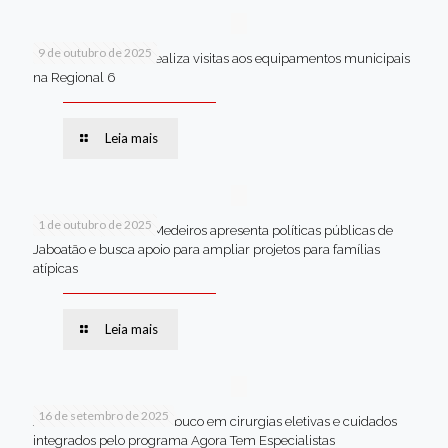
9 de outubro de 2025
Van dos secretários realiza visitas aos equipamentos municipais
na Regional 6
Leia mais
1 de outubro de 2025
Em Brasília, Andréa Medeiros apresenta políticas públicas de
Jaboatão e busca apoio para ampliar projetos para famílias
atípicas
Leia mais
16 de setembro de 2025
Jaboatão lidera Pernambuco em cirurgias eletivas e cuidados
integrados pelo programa Agora Tem Especialistas