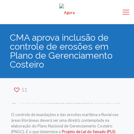
CMA aprova inclusão de
controle de erosões em
Plano de Gerenciamento
Costeiro
51
O controle de inundações e das erosões marítima e fluvial nas
áreas litorâneas deverá ser uma diretriz contemplada na
elaboração do Plano Nacional de Gerenciamento Costeiro
(PNGC). É o que determina o
Projeto de Lei do Senado (PLS)