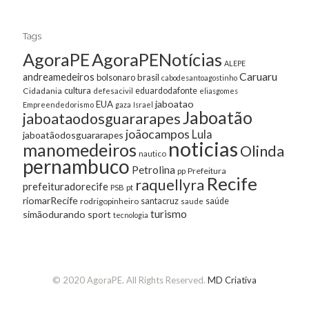
Tags
AgoraPE
AgoraPENotícias
ALEPE
Caruaru
andreamedeiros
bolsonaro
brasil
cabodesantoagostinho
cultura
Cidadania
eduardodafonte
defesacivil
eliasgomes
jaboatao
EUA
Empreendedorismo
gaza
Israel
Jaboatão
jaboataodosguararapes
joãocampos
Lula
jaboatãodosguararapes
noticias
manomedeiros
Olinda
nautico
pernambuco
Petrolina
Prefeitura
pp
Recife
raquellyra
prefeituradorecife
pt
PSB
riomarRecife
santacruz
rodrigopinheiro
saúde
saude
turismo
simãodurando
sport
tecnologia
© 2020 AgoraPE. All Rights Reserved.
MD Criativa