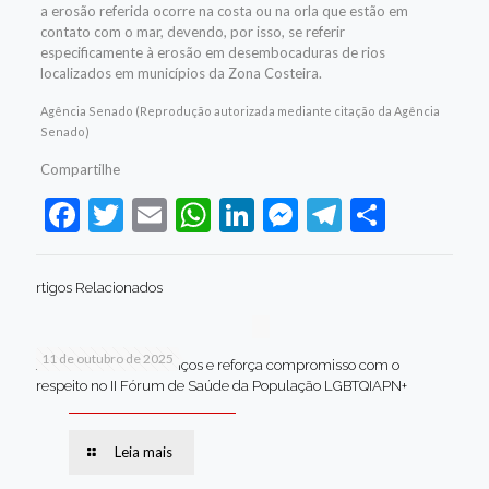
a erosão referida ocorre na costa ou na orla que estão em
contato com o mar, devendo, por isso, se referir
especificamente à erosão em desembocaduras de rios
localizados em municípios da Zona Costeira.
Agência Senado (Reprodução autorizada mediante citação da Agência
Senado)
Compartilhe
Facebook
Twitter
Email
WhatsApp
LinkedIn
Messenger
Telegram
Share
rtigos Relacionados
11 de outubro de 2025
Jaboatão celebra avanços e reforça compromisso com o
respeito no II Fórum de Saúde da População LGBTQIAPN+
Leia mais