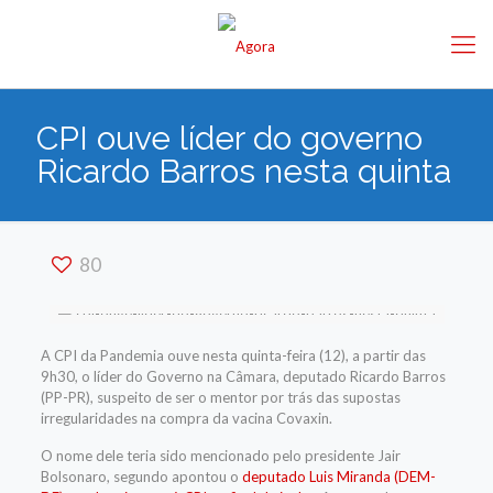
CPI ouve líder do governo
Ricardo Barros nesta quinta
80
A CPI da Pandemia ouve nesta quinta-feira (12), a partir das
9h30, o líder do Governo na Câmara, deputado Ricardo Barros
(PP-PR), suspeito de ser o mentor por trás das supostas
irregularidades na compra da vacina Covaxin.
O nome dele teria sido mencionado pelo presidente Jair
Bolsonaro, segundo apontou o
deputado Luis Miranda (DEM-