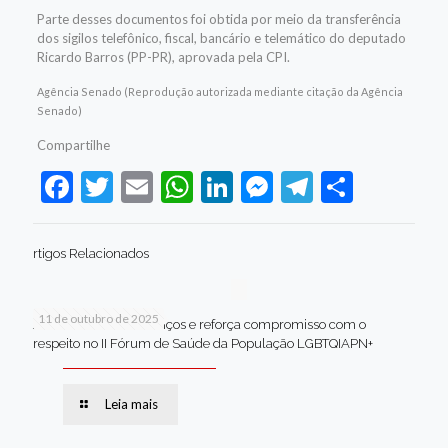
Parte desses documentos foi obtida por meio da transferência
dos sigilos telefônico, fiscal, bancário e telemático do deputado
Ricardo Barros (PP-PR), aprovada pela CPI.
Agência Senado (Reprodução autorizada mediante citação da Agência
Senado)
Compartilhe
Facebook
Twitter
Email
WhatsApp
LinkedIn
Messenger
Telegram
Share
rtigos Relacionados
11 de outubro de 2025
Jaboatão celebra avanços e reforça compromisso com o
respeito no II Fórum de Saúde da População LGBTQIAPN+
Leia mais