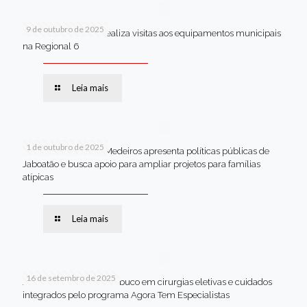
9 de outubro de 2025
Van dos secretários realiza visitas aos equipamentos municipais
na Regional 6
Leia mais
1 de outubro de 2025
Em Brasília, Andréa Medeiros apresenta políticas públicas de
Jaboatão e busca apoio para ampliar projetos para famílias
atípicas
Leia mais
16 de setembro de 2025
Jaboatão lidera Pernambuco em cirurgias eletivas e cuidados
integrados pelo programa Agora Tem Especialistas