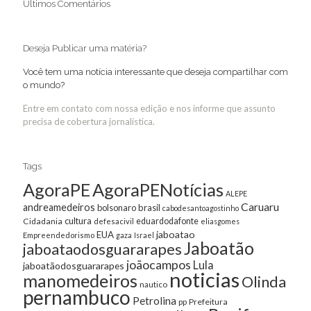
Últimos Comentários
Deseja Publicar uma matéria?
Você tem uma notícia interessante que deseja compartilhar com
o mundo?
Entre em contato com nossa edição e nos informe que assunto
precisa de cobertura jornalística.
Tags
AgoraPE
AgoraPENotícias
ALEPE
Caruaru
andreamedeiros
bolsonaro
brasil
cabodesantoagostinho
cultura
Cidadania
eduardodafonte
defesacivil
eliasgomes
jaboatao
EUA
Empreendedorismo
gaza
Israel
Jaboatão
jaboataodosguararapes
joãocampos
Lula
jaboatãodosguararapes
noticias
manomedeiros
Olinda
nautico
pernambuco
Petrolina
Prefeitura
pp