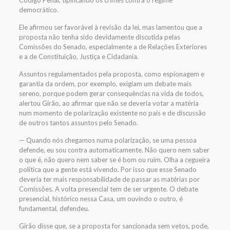
Código Penal, tipificando os crimes contra o regime
democrático.
Ele afirmou ser favorável à revisão da lei, mas lamentou que a
proposta não tenha sido devidamente discutida pelas
Comissões do Senado, especialmente a de Relações Exteriores
e a de Constituição, Justiça e Cidadania.
Assuntos regulamentados pela proposta, como espionagem e
garantia da ordem, por exemplo, exigiam um debate mais
sereno, porque podem gerar consequências na vida de todos,
alertou Girão, ao afirmar que não se deveria votar a matéria
num momento de polarização existente no país e de discussão
de outros tantos assuntos pelo Senado.
— Quando nós chegamos numa polarização, se uma pessoa
defende, eu sou contra automaticamente. Não quero nem saber
o que é, não quero nem saber se é bom ou ruim. Olha a cegueira
política que a gente está vivendo. Por isso que esse Senado
deveria ter mais responsabilidade de passar as matérias por
Comissões. A volta presencial tem de ser urgente. O debate
presencial, histórico nessa Casa, um ouvindo o outro, é
fundamental, defendeu.
Girão disse que, se a proposta for sancionada sem vetos, pode,