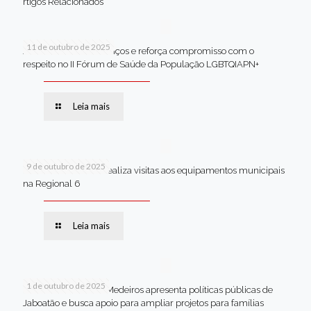
rtigos Relacionados
11 de outubro de 2025
Jaboatão celebra avanços e reforça compromisso com o
respeito no II Fórum de Saúde da População LGBTQIAPN+
Leia mais
9 de outubro de 2025
Van dos secretários realiza visitas aos equipamentos municipais
na Regional 6
Leia mais
1 de outubro de 2025
Em Brasília, Andréa Medeiros apresenta políticas públicas de
Jaboatão e busca apoio para ampliar projetos para famílias