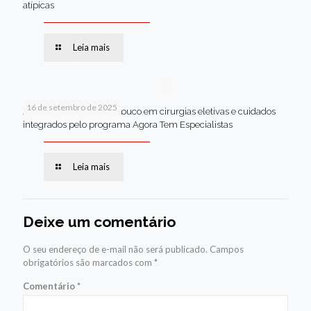
atípicas
Leia mais
16 de setembro de 2025
Jaboatão lidera Pernambuco em cirurgias eletivas e cuidados
integrados pelo programa Agora Tem Especialistas
Leia mais
Deixe um comentário
O seu endereço de e-mail não será publicado.
Campos
obrigatórios são marcados com
*
Comentário
*