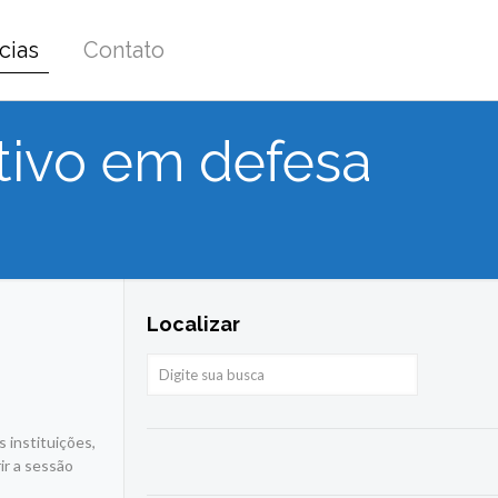
cias
Contato
tivo em defesa
Localizar
 instituições,
ir a sessão