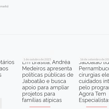
Senado)
r
am
re
1 de outubro de 2025
16 de setembro de 2
tários
Em Brasília, Andréa
Jaboatão li
 aos
Medeiros apresenta
Pernambuc
s
políticas públicas de
cirurgias el
Jaboatão e busca
cuidados in
apoio para ampliar
pelo progr
projetos para
Agora Tem
famílias atípicas
Especialista