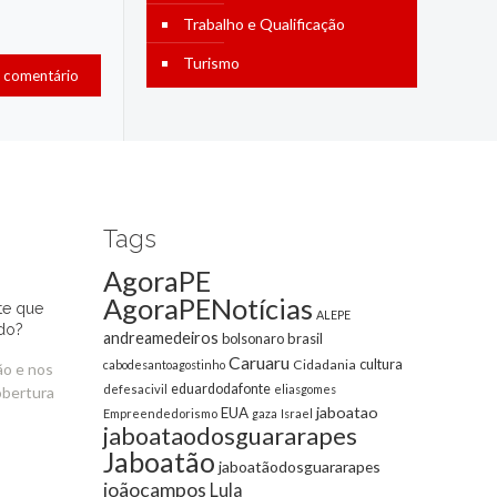
Trabalho e Qualificação
Turismo
Tags
AgoraPE
AgoraPENotícias
te que
ALEPE
do?
andreamedeiros
bolsonaro
brasil
Caruaru
cultura
Cidadania
cabodesantoagostinho
ão e nos
eduardodafonte
defesacivil
eliasgomes
obertura
jaboatao
EUA
Empreendedorismo
gaza
Israel
jaboataodosguararapes
Jaboatão
jaboatãodosguararapes
joãocampos
Lula