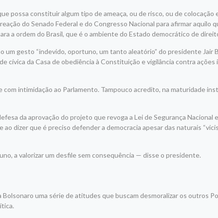
que possa constituir algum tipo de ameaça, ou de risco, ou de colocação
 reação do Senado Federal e do Congresso Nacional para afirmar aquilo 
para a ordem do Brasil, que é o ambiente do Estado democrático de direi
 um gesto “indevido, oportuno, um tanto aleatório” do presidente Jair 
e cívica da Casa de obediência à Constituição e vigilância contra ações
e com intimidação ao Parlamento. Tampouco acredito, na maturidade inst
efesa da aprovação do projeto que revoga a Lei de Segurança Nacional 
ao dizer que é preciso defender a democracia apesar das naturais “vici
rtuno, a valorizar um desfile sem consequência — disse o presidente.
a Bolsonaro uma série de atitudes que buscam desmoralizar os outros P
tica.