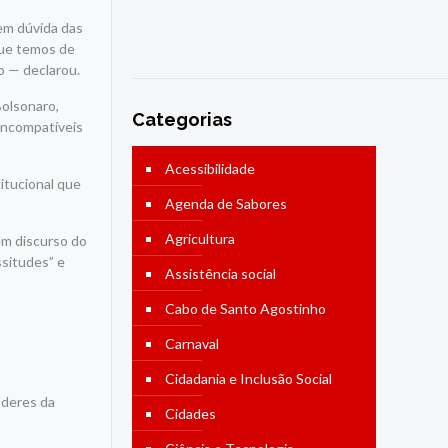
 em dúvida das
que temos de
to —
declarou.
Bolsonaro,
Categorias
 incompatíveis
Acessibilidade
itucional que
Agenda de Sabores
Agricultura
em discurso do
ssitudes” e
Assistência social
Cabo de Santo Agostinho
Carnaval
Cidadania e Inclusão Social
oderes da
Cidades