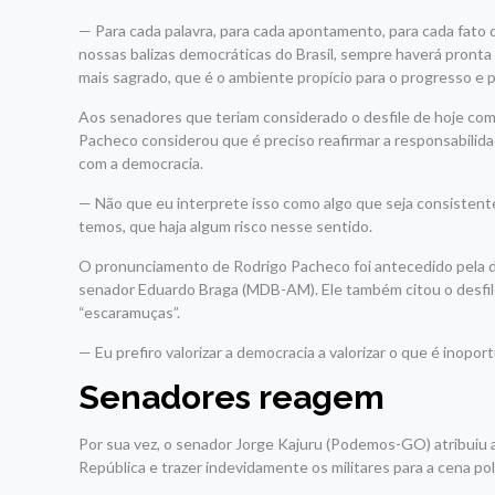
— Para
cada palavra, para cada apontamento, para cada fato 
nossas balizas democráticas do Brasil, sempre haverá pronta
mais sagrado, que é o ambiente propício para o progresso e 
Aos senadores que teriam considerado o desfile de hoje como
Pacheco considerou que é preciso reafirmar a responsabilidad
com a democracia.
— Não que eu interprete isso como algo que seja consistent
temos, que haja algum risco nesse sentido.
O pronunciamento de Rodrigo Pacheco foi antecedido pela d
senador Eduardo Braga (MDB-AM). Ele também citou o desfile 
“escaramuças”.
— Eu prefiro valorizar a democracia a valorizar o que é inopo
Senadores reagem
Por sua vez, o senador Jorge Kajuru (Podemos-GO) atribuiu 
República
e trazer indevidamente os militares para a cena polí