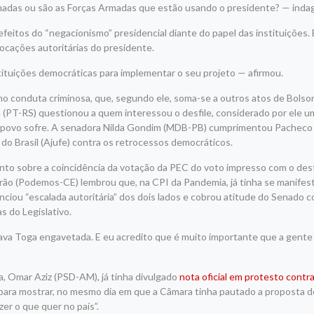
madas ou são as Forças Armadas que estão usando o presidente? — inda
feitos do “negacionismo” presidencial diante do papel das instituições.
vocações autoritárias do presidente.
tituições democráticas para implementar o seu projet
o — afirmou.
mo conduta criminosa, que, segundo ele, soma-se a outros atos de Bols
 (PT-RS) questionou a quem interessou o desfile, considerado por ele u
 o povo sofre. A senadora Nilda Gondim (MDB-PB) cumprimentou Pacheco
do Brasil (Ajufe) contra os retrocessos democráticos.
to sobre a coincidência da votação da PEC do voto impresso com o desfil
rão (Podemos-CE) lembrou que, na CPI da Pandemia, já tinha se manifes
unciou “escalada autoritária” dos dois lados e cobrou atitude do Senado c
 do Legislativo.
Lava Toga
engavetada. E eu acredito que é muito importante que a gente
a, Omar Aziz (PSD-AM), já tinha divulgado
nota oficial em protesto contra
 para mostrar, no mesmo dia em que a Câmara tinha pautado a proposta d
er o que quer no país”.