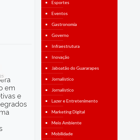
Esportes
Eventos
Gastronomia
Governo
Infraestrutura
Inovação
Jaboatão do Guararapes
025
dera
Jornalístico
o em
Jornalístico
etivas e
Lazer e Entretenimento
tegrados
ama
Marketing Digital
Meio Ambiente
s
Mobilidade