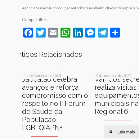
Agência Senado (Reprodução autorizada mediante citação da Agência 
Compartilhe
Facebook
Twitter
Email
WhatsApp
LinkedIn
Messenge
Telegr
Sha
rtigos Relacionados
11 de outubro de 2025
9 de outubro de 2025
Jaboatão celebra
Van dos secre
avanços e reforça
realiza visitas
compromisso com o
equipamento
respeito no II Fórum
municipais na
de Saúde da
Regional 6
População
LGBTQIAPN+
Leia mais