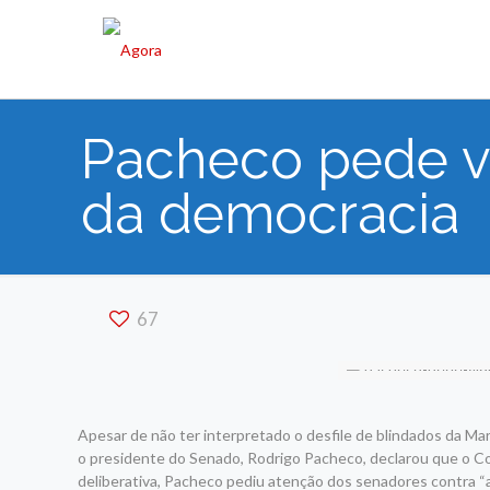
Pacheco pede vi
da democracia
67
Apesar de não ter interpretado o desfile de blindados da Mar
o presidente do Senado, Rodrigo Pacheco, declarou que o Co
deliberativa, Pacheco pediu atenção dos senadores contra “a