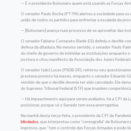
— É o presidente Bolsonaro quem está usando as Forças Ar
O senador Paulo Rocha (PT-PA) alertou a sociedade para os e
união de todos os partidos para enfrentar a escalada de pro
— [Bolsonaro]
avança num processo de se aproveitar das ins
O senador Fabiano Contarato (Rede-ES) definiu o desfile co
defesa da ditadura. No mesmo sentido, o senador Paulo Paim
do chefe de governo de intimidar as instituições enquanto
postura e citou manifesto da Associação dos Juízes Federais 
O senador Izalci Lucas (PSDB-DF), reiterou seu questionamen
já estava previsto há meses, enquanto o senador Eduardo Gi
sentido de que o desfile deveria ter sido cancelado. Ele den
do Supremo Tribunal Federal (STF) que invadem competências
— H
á
impeachments
aqui
para serem avaliados, há
a
CPI
da 
posicionar, porque só o Senado
tem
essa prerrogativa.
Na manhã desta terça-feira, o presidente da CPI da Pandemi
blindados
, que interpretou como “coreografia” de Bolsonaro
impresso, que “tem o controle das Forças Armadas e pode faz