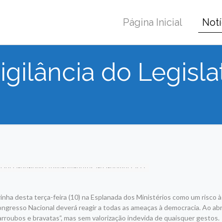
Página Inicial
Notí
gilância do Legisla
inha desta terça-feira (10) na Esplanada dos Ministérios como um risco às
ngresso Nacional deverá reagir a todas as ameaças à democracia. Ao abr
rroubos e bravatas”, mas sem valorização indevida de quaisquer gestos.