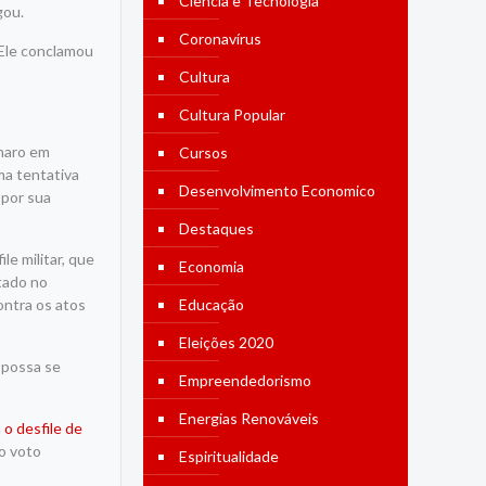
Ciência e Tecnologia
gou.
Coronavírus
 Ele conclamou
Cultura
Cultura Popular
onaro em
Cursos
ma tentativa
Desenvolvimento Economico
 por sua
Destaques
e militar, que
Economia
tado no
ontra os atos
Educação
Eleições 2020
 possa se
Empreendedorismo
Energias Renováveis
 o desfile de
o voto
Espiritualidade