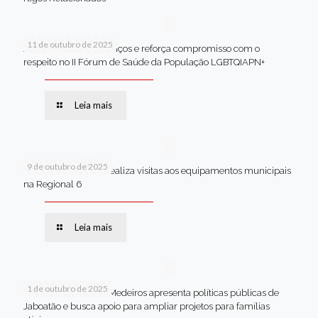
11 de outubro de 2025
Jaboatão celebra avanços e reforça compromisso com o
respeito no II Fórum de Saúde da População LGBTQIAPN+
Leia mais
9 de outubro de 2025
Van dos secretários realiza visitas aos equipamentos municipais
na Regional 6
Leia mais
1 de outubro de 2025
Em Brasília, Andréa Medeiros apresenta políticas públicas de
Jaboatão e busca apoio para ampliar projetos para famílias