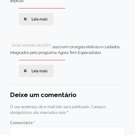
atípicas
Leia mais
16 de setembro de 2025
Jaboatão lidera Pernambuco em cirurgias eletivas e cuidados
integrados pelo programa Agora Tem Especialistas
Leia mais
Deixe um comentário
O seu endereço de e-mail não será publicado.
Campos
obrigatórios são marcados com
*
Comentário
*