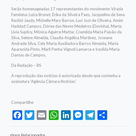
Serão homenageadas 17 representantes do movimento Virada
Feminina: Luiza Brunet, Érika da Silveira Paes, Jacqueline de Sena
Rachid Jaudy, Michelle Mary Barron, Luci Just de Oliveira, Amini
Haddad Campos, Dórea das Neves Medeiros (Dorinha), Marta
Livia Suplicy, Mônica Aguirre Mattar, Cremilda Maria Paixão da
Silva, Selene Almeida, Claudia Angélica Martinez, Joseane
Andrade Silva, Cely Maria Auxiliadora Barros Almeida, Maria
Aparecida Pinto, Marli Penha Vignoli Lamarca e Iracilda Maria
Dantas de Campos.
Da Redação – RS
A reprodução das notícias é autorizada desde que contenha a
assinatura ‘Agência Câmara Notícias’.
Compartilhe
Facebook
Twitter
Email
WhatsApp
LinkedIn
Messenger
Telegram
Share
rtigos Relacionados