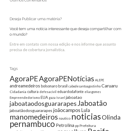
Últimos Comentários
Deseja Publicar uma matéria?
Você tem uma notícia interessante que deseja compartilhar com
o mundo?
Entre em contato com nossa edição e nos informe que assunto
precisa de cobertura jornalística.
Tags
AgoraPE
AgoraPENotícias
ALEPE
Caruaru
andreamedeiros
bolsonaro
brasil
cabodesantoagostinho
cultura
Cidadania
eduardodafonte
defesacivil
eliasgomes
jaboatao
EUA
Empreendedorismo
gaza
Israel
Jaboatão
jaboataodosguararapes
joãocampos
Lula
jaboatãodosguararapes
noticias
manomedeiros
Olinda
nautico
pernambuco
Petrolina
Prefeitura
pp