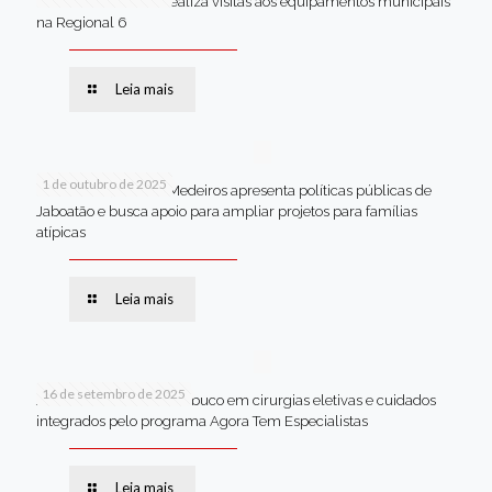
Van dos secretários realiza visitas aos equipamentos municipais
na Regional 6
Leia mais
1 de outubro de 2025
Em Brasília, Andréa Medeiros apresenta políticas públicas de
Jaboatão e busca apoio para ampliar projetos para famílias
atípicas
Leia mais
16 de setembro de 2025
Jaboatão lidera Pernambuco em cirurgias eletivas e cuidados
integrados pelo programa Agora Tem Especialistas
Leia mais