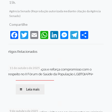
15h.
Agência Senado (Reprodução autorizada mediante citação da Agência
Senado)
Compartilhe
Facebook
Twitter
Email
WhatsApp
LinkedIn
Messenger
Telegram
Share
rtigos Relacionados
11 de outubro de 2025
Jaboatão celebra avanços e reforça compromisso com o
respeito no II Fórum de Saúde da População LGBTQIAPN+
Leia mais
9 de outubro de 2025