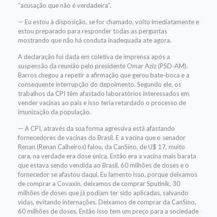
“acusação que não é verdadeira”.
— Eu estou à disposição, se for chamado, volto imediatamente e
estou preparado para responder todas as perguntas
mostrando que não há conduta inadequada ate agora.
A declaração foi dada em coletiva de imprensa após a
suspensão da reunião pelo presidente Omar Aziz (PSD-AM).
Barros chegou a repetir a afirmação que gerou bate-boca e a
consequente interrupção do depoimento. Segundo ele, os
trabalhos da CPI têm afastado laboratórios interessados em
vender vacinas ao país e isso teria retardado o processo de
imunização da população.
— A CPI, através da sua forma agressiva está afastando
fornecedores de vacinas do Brasil. E a vacina que o senador
Renan (Renan Calheiros) falou, da CanSino, de U$ 17, muito
cara, na verdade era dose única. Então era a vacina mais barata
que estava sendo vendida ao Brasil, 60 milhões de doses e o
fornecedor se afastou daqui. Eu lamento isso, porque deixamos
de comprar a Covaxin, deixamos de comprar Sputinik, 30
milhões de doses que já podiam ter sido aplicadas, salvando
vidas, evitando internações. Deixamos de comprar da CanSino,
60 milhões de doses. Então isso tem um preço para a sociedade