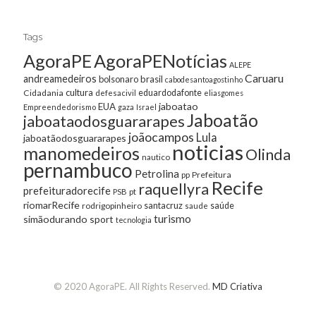
Tags
AgoraPE
AgoraPENotícias
ALEPE
Caruaru
andreamedeiros
bolsonaro
brasil
cabodesantoagostinho
cultura
Cidadania
eduardodafonte
defesacivil
eliasgomes
jaboatao
EUA
Empreendedorismo
gaza
Israel
Jaboatão
jaboataodosguararapes
joãocampos
Lula
jaboatãodosguararapes
noticias
manomedeiros
Olinda
nautico
pernambuco
Petrolina
Prefeitura
pp
Recife
raquellyra
prefeituradorecife
pt
PSB
riomarRecife
santacruz
rodrigopinheiro
saúde
saude
turismo
simãodurando
sport
tecnologia
© 2020 AgoraPE. All Rights Reserved.
MD Criativa