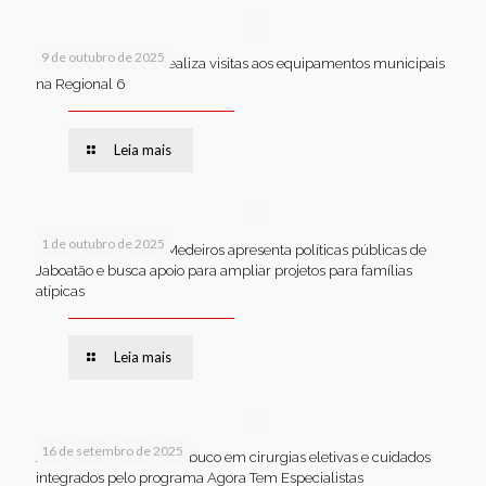
9 de outubro de 2025
Van dos secretários realiza visitas aos equipamentos municipais
na Regional 6
Leia mais
1 de outubro de 2025
Em Brasília, Andréa Medeiros apresenta políticas públicas de
Jaboatão e busca apoio para ampliar projetos para famílias
atípicas
Leia mais
16 de setembro de 2025
Jaboatão lidera Pernambuco em cirurgias eletivas e cuidados
integrados pelo programa Agora Tem Especialistas