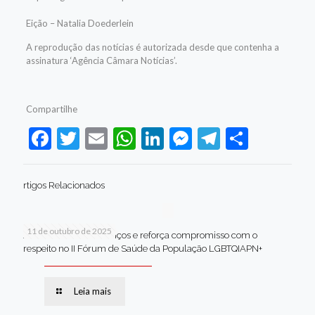
Eição – Natalia Doederlein
A reprodução das notícias é autorizada desde que contenha a
assinatura ‘Agência Câmara Notícias’.
Compartilhe
Facebook
Twitter
Email
WhatsApp
LinkedIn
Messenger
Telegram
Share
rtigos Relacionados
11 de outubro de 2025
Jaboatão celebra avanços e reforça compromisso com o
respeito no II Fórum de Saúde da População LGBTQIAPN+
Leia mais