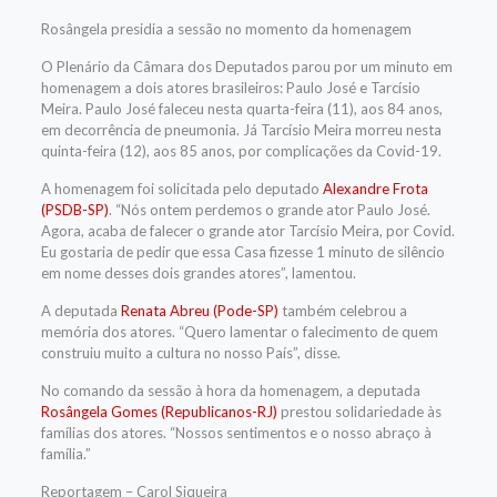
Rosângela presidia a sessão no momento da homenagem
O Plenário da Câmara dos Deputados parou por um minuto em
homenagem a dois atores brasileiros: Paulo José e Tarcísio
Meira. Paulo José faleceu nesta quarta-feira (11), aos 84 anos,
em decorrência de pneumonia. Já Tarcísio Meira morreu nesta
quinta-feira (12), aos 85 anos, por complicações da Covid-19.
A homenagem foi solicitada pelo deputado
Alexandre Frota
(PSDB-SP)
. “Nós ontem perdemos o grande ator Paulo José.
Agora, acaba de falecer o grande ator Tarcísio Meira, por Covid.
Eu gostaria de pedir que essa Casa fizesse 1 minuto de silêncio
em nome desses dois grandes atores”, lamentou.
A deputada
Renata Abreu (Pode-SP)
também celebrou a
memória dos atores. “Quero lamentar o falecimento de quem
construiu muito a cultura no nosso País”, disse.
No comando da sessão à hora da homenagem, a deputada
Rosângela Gomes (Republicanos-RJ)
prestou solidariedade às
famílias dos atores. “Nossos sentimentos e o nosso abraço à
família.”
Reportagem – Carol Siqueira