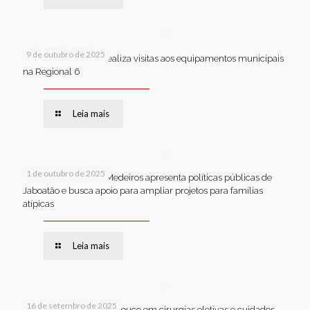
9 de outubro de 2025
Van dos secretários realiza visitas aos equipamentos municipais
na Regional 6
Leia mais
1 de outubro de 2025
Em Brasília, Andréa Medeiros apresenta políticas públicas de
Jaboatão e busca apoio para ampliar projetos para famílias
atípicas
Leia mais
16 de setembro de 2025
Jaboatão lidera Pernambuco em cirurgias eletivas e cuidados