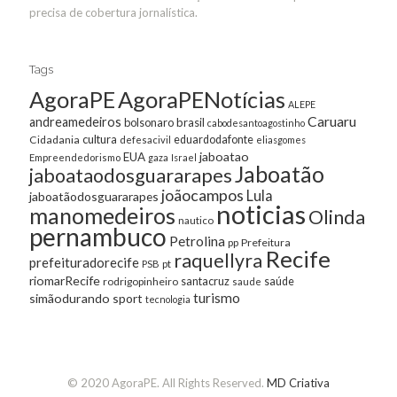
precisa de cobertura jornalística.
Tags
AgoraPE
AgoraPENotícias
ALEPE
Caruaru
andreamedeiros
bolsonaro
brasil
cabodesantoagostinho
cultura
Cidadania
eduardodafonte
defesacivil
eliasgomes
jaboatao
EUA
Empreendedorismo
gaza
Israel
Jaboatão
jaboataodosguararapes
joãocampos
Lula
jaboatãodosguararapes
noticias
manomedeiros
Olinda
nautico
pernambuco
Petrolina
Prefeitura
pp
Recife
raquellyra
prefeituradorecife
pt
PSB
riomarRecife
santacruz
rodrigopinheiro
saúde
saude
turismo
simãodurando
sport
tecnologia
© 2020 AgoraPE. All Rights Reserved.
MD Criativa