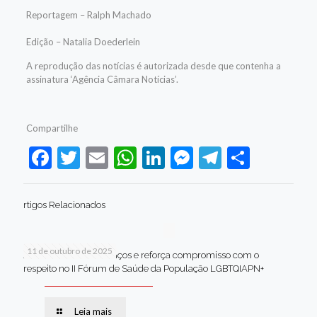
Reportagem – Ralph Machado
Edição – Natalia Doederlein
A reprodução das notícias é autorizada desde que contenha a
assinatura ‘Agência Câmara Notícias’.
Compartilhe
Facebook
Twitter
Email
WhatsApp
LinkedIn
Messenger
Telegram
Share
rtigos Relacionados
11 de outubro de 2025
Jaboatão celebra avanços e reforça compromisso com o
respeito no II Fórum de Saúde da População LGBTQIAPN+
Leia mais