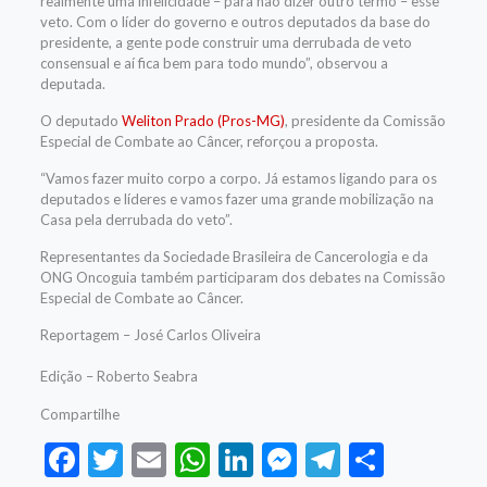
realmente uma infelicidade – para não dizer outro termo – esse
veto. Com o líder do governo e outros deputados da base do
presidente, a gente pode construir uma derrubada de veto
consensual e aí fica bem para todo mundo”, observou a
deputada.
O deputado
Weliton Prado (Pros-MG)
, presidente da Comissão
Especial de Combate ao Câncer, reforçou a proposta.
“Vamos fazer muito corpo a corpo. Já estamos ligando para os
deputados e líderes e vamos fazer uma grande mobilização na
Casa pela derrubada do veto”.
Representantes da Sociedade Brasileira de Cancerologia e da
ONG Oncoguia também participaram dos debates na Comissão
Especial de Combate ao Câncer.
Reportagem – José Carlos Oliveira
Edição – Roberto Seabra
Compartilhe
Facebook
Twitter
Email
WhatsApp
LinkedIn
Messenger
Telegram
Share