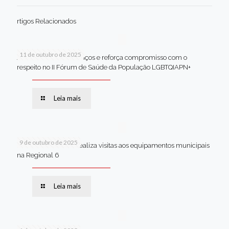
rtigos Relacionados
11 de outubro de 2025
Jaboatão celebra avanços e reforça compromisso com o
respeito no II Fórum de Saúde da População LGBTQIAPN+
Leia mais
9 de outubro de 2025
Van dos secretários realiza visitas aos equipamentos municipais
na Regional 6
Leia mais