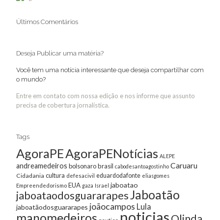
Últimos Comentários
Deseja Publicar uma matéria?
Você tem uma notícia interessante que deseja compartilhar com
o mundo?
Entre em contato com nossa edição e nos informe que assunto
precisa de cobertura jornalística.
Tags
AgoraPE
AgoraPENotícias
ALEPE
Caruaru
andreamedeiros
bolsonaro
brasil
cabodesantoagostinho
cultura
Cidadania
eduardodafonte
defesacivil
eliasgomes
jaboatao
EUA
Empreendedorismo
gaza
Israel
Jaboatão
jaboataodosguararapes
joãocampos
Lula
jaboatãodosguararapes
noticias
manomedeiros
Olinda