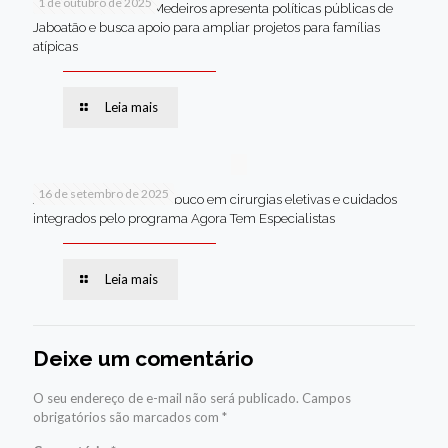
1 de outubro de 2025
Em Brasília, Andréa Medeiros apresenta políticas públicas de
Jaboatão e busca apoio para ampliar projetos para famílias
atípicas
Leia mais
16 de setembro de 2025
Jaboatão lidera Pernambuco em cirurgias eletivas e cuidados
integrados pelo programa Agora Tem Especialistas
Leia mais
Deixe um comentário
O seu endereço de e-mail não será publicado.
Campos
obrigatórios são marcados com
*