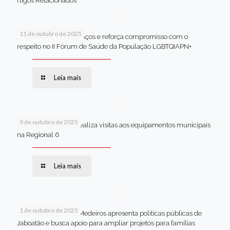
rtigos Relacionados
11 de outubro de 2025
Jaboatão celebra avanços e reforça compromisso com o
respeito no II Fórum de Saúde da População LGBTQIAPN+
Leia mais
9 de outubro de 2025
Van dos secretários realiza visitas aos equipamentos municipais
na Regional 6
Leia mais
1 de outubro de 2025
Em Brasília, Andréa Medeiros apresenta políticas públicas de
Jaboatão e busca apoio para ampliar projetos para famílias