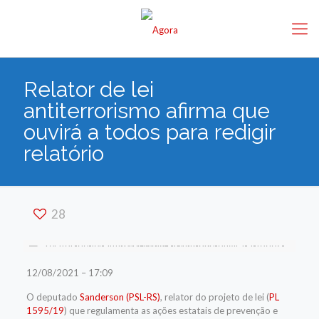
Relator de lei
antiterrorismo afirma que
ouvirá a todos para redigir
relatório
28
12/08/2021 – 17:09
O deputado
Sanderson (PSL-RS)
, relator do projeto de lei (
PL
1595/19
) que regulamenta as ações estatais de prevenção e