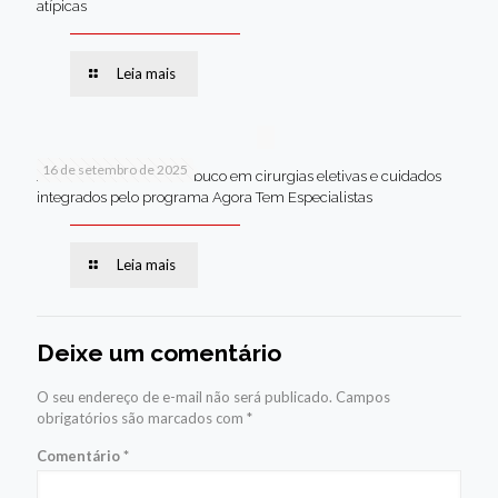
atípicas
Leia mais
16 de setembro de 2025
Jaboatão lidera Pernambuco em cirurgias eletivas e cuidados
integrados pelo programa Agora Tem Especialistas
Leia mais
Deixe um comentário
O seu endereço de e-mail não será publicado.
Campos
obrigatórios são marcados com
*
Comentário
*