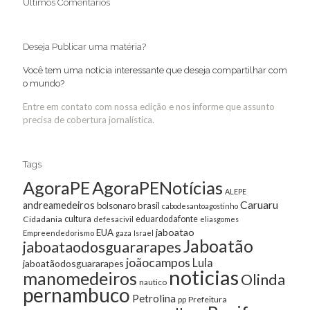
Últimos Comentários
Deseja Publicar uma matéria?
Você tem uma notícia interessante que deseja compartilhar com
o mundo?
Entre em contato com nossa edição e nos informe que assunto
precisa de cobertura jornalística.
Tags
AgoraPE
AgoraPENotícias
ALEPE
Caruaru
andreamedeiros
bolsonaro
brasil
cabodesantoagostinho
cultura
Cidadania
eduardodafonte
defesacivil
eliasgomes
jaboatao
EUA
Empreendedorismo
gaza
Israel
Jaboatão
jaboataodosguararapes
joãocampos
Lula
jaboatãodosguararapes
noticias
manomedeiros
Olinda
nautico
pernambuco
Petrolina
Prefeitura
pp