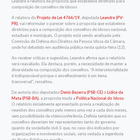
Leandre é relatora da proposta que estabelece diretrizes para
composição de conselhos de idosos
A relatora do
Projeto de Lei 4766/19
, deputada
Leandre (PV-
PR)
, vai reformular o
parecer
sobre a proposta que estabelece
diretrizes para a composição dos conselhos de idosos nacional,
estaduais e municipais. O projeto está sendo analisado pela
Comissão de Defesa dos Direitos da Pessoa Idosa da Câmara,
onde foi debatido em audiência pública nesta quinta-feira (12).
Ao receber críticas e sugestões, Leandre afirma que o relatório
será reavaliado. Ela destaca, porém, a necessidade de manter a
diversidade na composição dos conselhos. “A intersetorialidade
é indispensável porque o envelhecimento é um tema
transversal”, ressaltou.
De autoria dos deputados
Denis Bezerra (PSB-CE)
e
Lídice da
Mata (PSB-BA)
, a proposta muda a
Política Nacional do Idoso
.
O relatório inicialmente apresentado previa a realização de
reuniões dos conselhos pelo menos uma vez a cada dois meses,
sem possibilidade de videoconferência. Definia também que os
conselhos deveriam ter representantes tanto do governo
quanto da sociedade civil. E que, no caso dos indicados por
organizações e movimentos sociais, seria vedada a ingerência
do Poder Público na escolha.