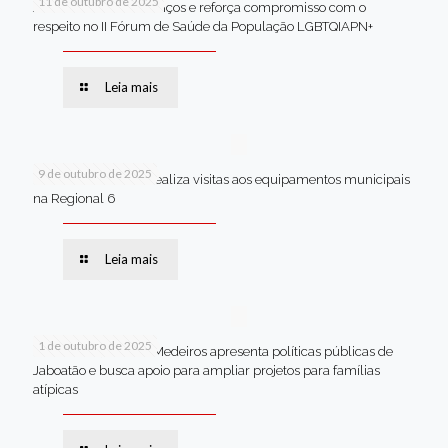
11 de outubro de 2025
Jaboatão celebra avanços e reforça compromisso com o
respeito no II Fórum de Saúde da População LGBTQIAPN+
Leia mais
9 de outubro de 2025
Van dos secretários realiza visitas aos equipamentos municipais
na Regional 6
Leia mais
1 de outubro de 2025
Em Brasília, Andréa Medeiros apresenta políticas públicas de
Jaboatão e busca apoio para ampliar projetos para famílias
atípicas