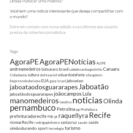
Deseja Publicar uma matéria?
Você tem uma notícia interessante que deseja compartilhar com
o mundo?
Entre em contato com nossa edição e nos informe que assunto
precisa de cobertura jornalística.
Tags
AgoraPE
AgoraPENotícias
ALEPE
Caruaru
andreamedeiros
bolsonaro
brasil
cabodesantoagostinho
cultura
Cidadania
eduardodafonte
defesacivil
eliasgomes
jaboatao
EUA
Empreendedorismo
gaza
Israel
Jaboatão
jaboataodosguararapes
joãocampos
Lula
jaboatãodosguararapes
noticias
manomedeiros
Olinda
nautico
pernambuco
Petrolina
Prefeitura
pp
Recife
raquellyra
prefeituradorecife
pt
PSB
riomarRecife
santacruz
rodrigopinheiro
saúde
saude
turismo
simãodurando
sport
tecnologia