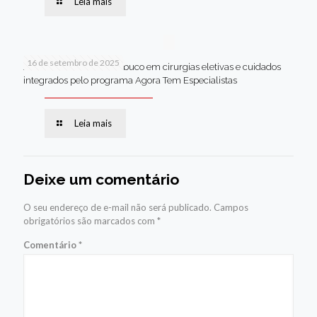
Leia mais
16 de setembro de 2025
Jaboatão lidera Pernambuco em cirurgias eletivas e cuidados
integrados pelo programa Agora Tem Especialistas
Leia mais
Deixe um comentário
O seu endereço de e-mail não será publicado.
Campos
obrigatórios são marcados com
*
Comentário
*