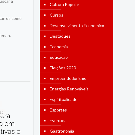
uscar a
Cultura Popular
Cursos
 Barros como
Desenvolvimento Economico
 Renan.
Destaques
Economia
Educação
Eleições 2020
Empreendedorismo
Energias Renováveis
Espiritualidade
Esportes
025
dera
Eventos
o em
etivas e
Gastronomia