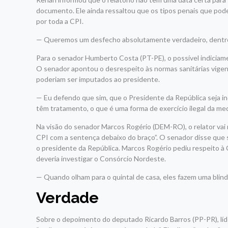
documento. Ele ainda ressaltou que os tipos penais que pod
por toda a CPI.
— Queremos um desfecho absolutamente verdadeiro, dentro do
Para o senador Humberto Costa (PT-PE), o possível indiciame
O senador apontou o desrespeito às normas sanitárias vigen
poderiam ser imputados ao presidente.
— Eu defendo que sim, que o Presidente da República seja i
têm tratamento, o que é uma forma de exercício ilegal da m
Na visão do senador Marcos Rogério (DEM-RO), o relator vai 
CPI com a sentença debaixo do braço”. O senador disse que s
o presidente da República. Marcos Rogério pediu respeito à 
deveria investigar o Consórcio Nordeste.
— Quando olham para o quintal de casa, eles fazem uma blin
Verdade
Sobre o depoimento do deputado Ricardo Barros (PP-PR), líde