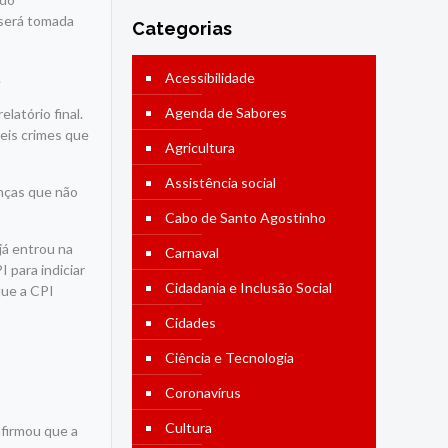
 será tomada
Categorias
.
Acessibilidade
Agenda de Sabores
latório final.
eis crimes que
Agricultura
Assistência social
enças que não
Cabo de Santo Agostinho
já entrou na
Carnaval
 para indiciar
Cidadania e Inclusão Social
que a CPI
Cidades
Ciência e Tecnologia
Coronavírus
Cultura
afirmou que a