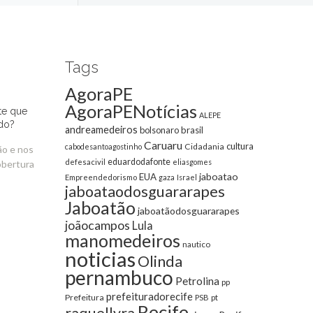
Tags
AgoraPE
AgoraPENotícias
te que
ALEPE
do?
andreamedeiros
bolsonaro
brasil
Caruaru
cultura
Cidadania
cabodesantoagostinho
ão e nos
eduardodafonte
defesacivil
eliasgomes
obertura
jaboatao
EUA
Empreendedorismo
gaza
Israel
jaboataodosguararapes
Jaboatão
jaboatãodosguararapes
joãocampos
Lula
manomedeiros
nautico
noticias
Olinda
pernambuco
Petrolina
pp
prefeituradorecife
Prefeitura
pt
PSB
Recife