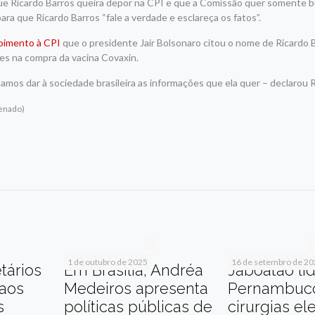
 que Ricardo Barros queira depor na CPI e que a Comissão quer somente b
a que Ricardo Barros “fale a verdade e esclareça os fatos”.
oimento à CPI
que o presidente Jair Bolsonaro citou o nome de Ricardo
des na compra da vacina Covaxin.
mos dar à sociedade brasileira as informações que ela quer – declarou
Senado)
r
am
re
1 de outubro de 2025
16 de setembro de 2
tários
Em Brasília, Andréa
Jaboatão li
 aos
Medeiros apresenta
Pernambuc
s
políticas públicas de
cirurgias el