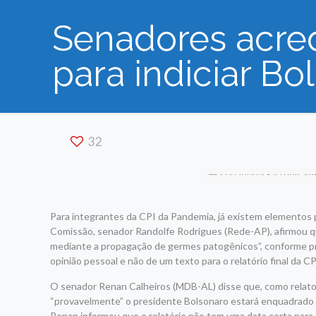
Senadores acre
para indiciar Bo
32
Para integrantes da CPI da Pandemia, já existem elementos p
Comissão, senador Randolfe Rodrigues (Rede-AP), afirmou qu
mediante a propagação de germes patogênicos”, conforme pre
opinião pessoal e não de um texto para o relatório final da CP
O senador Renan Calheiros (MDB-AL) disse que, como relator
“provavelmente” o presidente Bolsonaro estará enquadrado e
Renan informou que o relatório não tem uma data certa para 