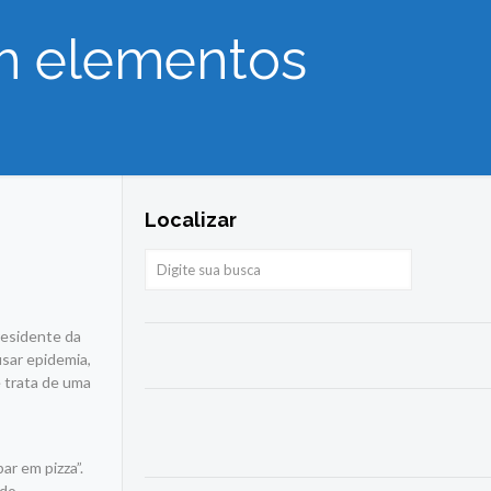
em elementos
Localizar
residente da
sar epidemia,
 trata de uma
,
r em pizza”.
 do