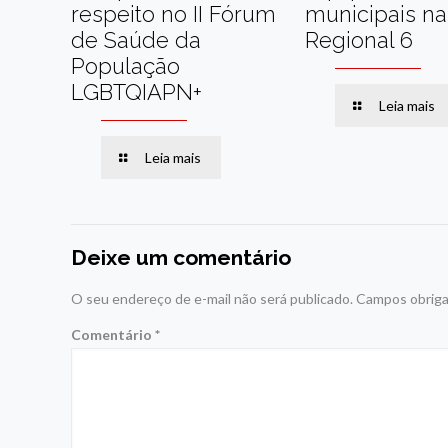
respeito no II Fórum
municipais na
de Saúde da
Regional 6
População
LGBTQIAPN+
Leia mais
Leia mais
Deixe um comentário
O seu endereço de e-mail não será publicado.
Campos obriga
Comentário
*