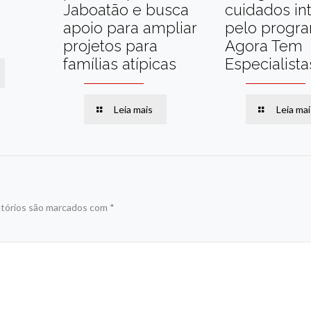
Jaboatão e busca
cuidados in
apoio para ampliar
pelo progr
projetos para
Agora Tem
famílias atípicas
Especialista
Leia mais
Leia mai
tórios são marcados com
*