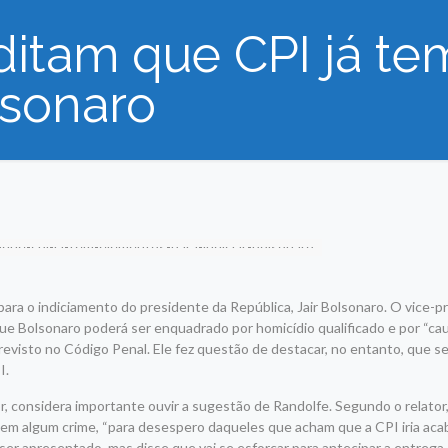
ditam que CPI já t
lsonaro
ara o indiciamento do presidente da República, Jair Bolsonaro. O vice-p
e Bolsonaro poderá ser enquadrado por homicídio qualificado e por “cau
visto no Código Penal. Ele fez questão de destacar, no entanto, que se
I.
, considera importante ouvir a sugestão de Randolfe. Segundo o relator
m algum crime, “para desespero daqueles que acham que a CPI iria acaba
ser apresentado, mas disse que vai se esforçar para antecipar a entrega