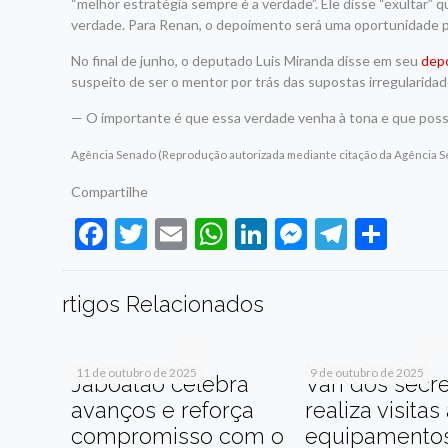
“melhor estratégia sempre é a verdade”. Ele disse “exultar”
verdade. Para Renan, o depoimento será uma oportunidade par
No final de junho, o deputado Luis Miranda disse em seu
dep
suspeito de ser o mentor por trás das supostas irregularida
— O importante é que essa verdade venha à tona e que possa
Agência Senado (Reprodução autorizada mediante citação da Agência 
Compartilhe
Facebook
Twitter
Email
WhatsApp
LinkedIn
Messenge
Telegr
Sha
rtigos Relacionados
11 de outubro de 2025
9 de outubro de 2025
Jaboatão celebra
Van dos secre
avanços e reforça
realiza visitas
compromisso com o
equipamento