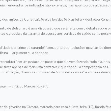
eriam enquadrar os indiciados são extensos, mas apontou que a decisão
s limites da Constituição e da legislação brasileira – destacou Renan
nto de Bolsonaro é uma discussão que será feita com o debate sobre o re
tes e a quebra da garantia de acesso aos serviços de saúde como possív
ndiciado por crime de curandeirismo, por propor soluções mágicas de do
edicina — argumentou o senador.
reproduzir “em um pedaço de papel o que ele vem fazendo todo dia, pois 
e trata apenas de mais uma narrativa e questionou a competência da CPI
Constituição, chamou a comissão de “circo de horrores” e voltou a dizer 
dagem – criticou Marcos Rogério.
r do governo na Câmara, marcado para esta quinta-feira (12), Randolfe 